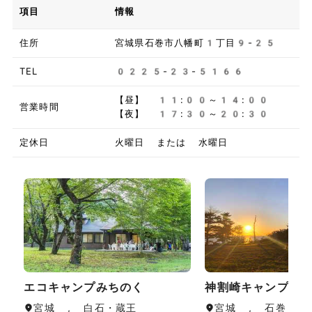
項目
情報
住所
宮城県石巻市八幡町1丁目9-25
TEL
0225-23-5166
【昼】 11:00～14:00
営業時間
【夜】 17:30～20:30
定休日
火曜日 または 水曜日
エコキャンプみちのく
神割崎キャンプ場
宮城 , 白石・蔵王
宮城 , 石巻・気