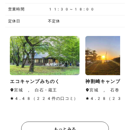
営業時間
11:30～18:00
定休日
不定休
エコキャンプみちのく
神割崎キャンプ場
宮城 , 白石・蔵王
宮城 , 石巻・気
4.48（224件の口コミ）
4.28（230
もっとみる