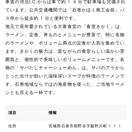
車道の河北I.C.からは車で約10分で駐車場も完備され
ています。公共交通機関では「石巻かほく商工会前」バ
ス停から徒歩約1分と便利です。
地元で長年愛されている大衆食堂の「食堂きかく」は、
ラーメン、定食、丼ものとメニューが豊富で、特に名物
のラーメンや、ボリューム満点の定食が人気を集めてい
ます。きかくの魅力は、昔ながらの食堂らしい温かい雰
囲気と、個性的で美味しいボリュームメニューです。名
物の「サバだしチャーシューめん」は、サバのアラから
とった出汁が効いた滋味深いスープが特徴のラーメンで
す。石巻地域ならではの海産物を使った、ご当地ラーメ
ンとも言える一杯です。
項目
情報
住所
宮城県石巻市相野谷字飯野川町171