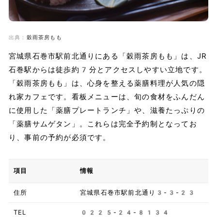
出典：
穀雨茶房もも
宮城県石巻市駅前北通りにある「穀雨茶房もも」は、JR
石巻駅からは徒歩約7分とアクセスしやすい立地です。
「穀雨茶房もも」は、心身を整える薬膳料理が人気の隠
れ家カフェです。看板メニューは、旬の食材をふんだん
に使用した「薬膳プレートランチ」や、滋養たっぷりの
「薬膳サムゲタン」。これらは完全予約制となってお
り、事前の予約が必須です。
項目
情報
住所
宮城県石巻市駅前北通り3-3-23
TEL
0225-24-8134