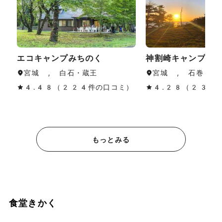
エコキャンプみちのく
神割崎キャンプ場
宮城 , 白石・蔵王
宮城 , 石巻・気
4.48（224件の口コミ）
4.28（230
もっとみる
食堂きかく