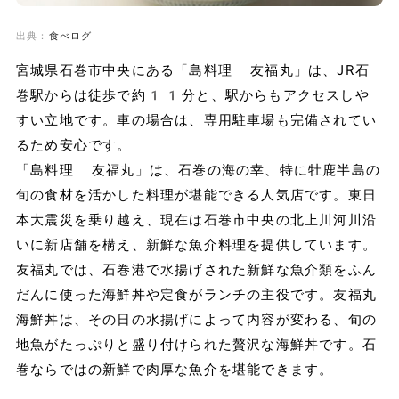
出典：
食べログ
宮城県石巻市中央にある「島料理 友福丸」は、JR石
巻駅からは徒歩で約11分と、駅からもアクセスしや
すい立地です。車の場合は、専用駐車場も完備されてい
るため安心です。
「島料理 友福丸」は、石巻の海の幸、特に牡鹿半島の
旬の食材を活かした料理が堪能できる人気店です。東日
本大震災を乗り越え、現在は石巻市中央の北上川河川沿
いに新店舗を構え、新鮮な魚介料理を提供しています。
友福丸では、石巻港で水揚げされた新鮮な魚介類をふん
だんに使った海鮮丼や定食がランチの主役です。友福丸
海鮮丼は、その日の水揚げによって内容が変わる、旬の
地魚がたっぷりと盛り付けられた贅沢な海鮮丼です。石
巻ならではの新鮮で肉厚な魚介を堪能できます。