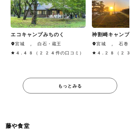
エコキャンプみちのく
神割崎キャンプ場
宮城 , 白石・蔵王
宮城 , 石巻・気
4.48（224件の口コミ）
4.28（230
もっとみる
藤や食堂