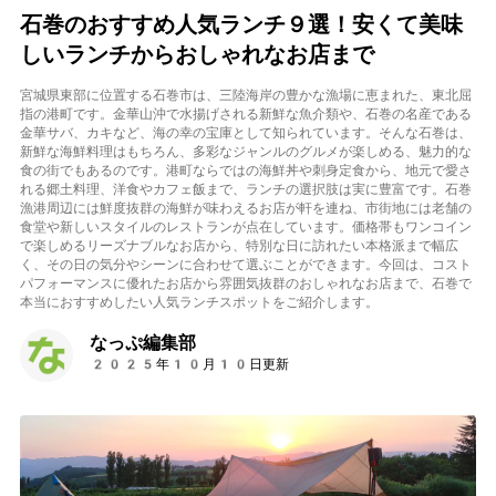
石巻のおすすめ人気ランチ９選！安くて美味
しいランチからおしゃれなお店まで
宮城県東部に位置する石巻市は、三陸海岸の豊かな漁場に恵まれた、東北屈
指の港町です。金華山沖で水揚げされる新鮮な魚介類や、石巻の名産である
金華サバ、カキなど、海の幸の宝庫として知られています。そんな石巻は、
新鮮な海鮮料理はもちろん、多彩なジャンルのグルメが楽しめる、魅力的な
食の街でもあるのです。港町ならではの海鮮丼や刺身定食から、地元で愛さ
れる郷土料理、洋食やカフェ飯まで、ランチの選択肢は実に豊富です。石巻
漁港周辺には鮮度抜群の海鮮が味わえるお店が軒を連ね、市街地には老舗の
食堂や新しいスタイルのレストランが点在しています。価格帯もワンコイン
で楽しめるリーズナブルなお店から、特別な日に訪れたい本格派まで幅広
く、その日の気分やシーンに合わせて選ぶことができます。今回は、コスト
パフォーマンスに優れたお店から雰囲気抜群のおしゃれなお店まで、石巻で
本当におすすめしたい人気ランチスポットをご紹介します。
なっぷ編集部
2025年10月10日更新