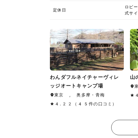
ロビー
定休日
式サイ
わんダフルネイチャーヴィレ
山
ッジオートキャンプ場
東京 , 奥多摩・青梅
4.22（45件の口コミ）