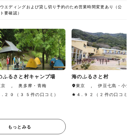
ウエディングおよび貸し切り予約のため営業時間変更あり（公
ト要確認）
のふるさと村キャンプ場
海のふるさと村
東京 , 奥多摩・青梅
東京 , 伊豆七島・小笠原
4.20（35件の口コミ）
4.92（2件の口コミ）
もっとみる