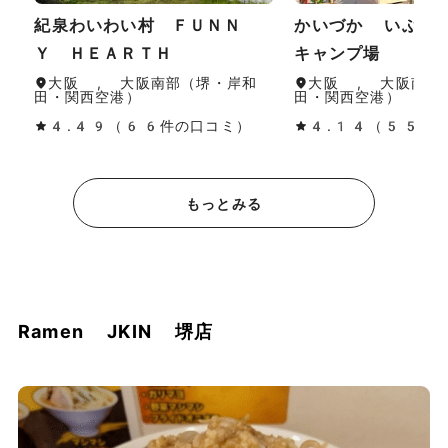
紀泉わいわい村 ＦＵＮＮ
かいづか いぶき
Ｙ ＨＥＡＲＴＨ
キャンプ場
大阪 , 大阪南部（堺・岸和
大阪 , 大阪南部
田・関西空港）
田・関西空港）
4.49（66件の口コミ）
4.14（55件
もっとみる
Ramen JKIN 堺店