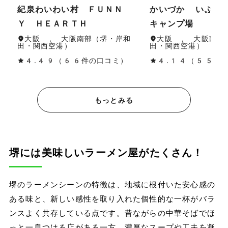
紀泉わいわい村 ＦＵＮＮ
かいづか いぶき
Ｙ ＨＥＡＲＴＨ
キャンプ場
大阪 , 大阪南部（堺・岸和
大阪 , 大阪南部
田・関西空港）
田・関西空港）
4.49（66件の口コミ）
4.14（55件
もっとみる
堺には美味しいラーメン屋がたくさん！
堺のラーメンシーンの特徴は、地域に根付いた安心感の
ある味と、新しい感性を取り入れた個性的な一杯がバラ
ンスよく共存している点です。昔ながらの中華そばでほ
っと一息つける店がある一方、濃厚なスープや工夫を凝