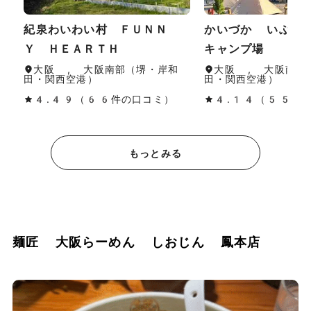
紀泉わいわい村 ＦＵＮＮ
かいづか いぶき
Ｙ ＨＥＡＲＴＨ
キャンプ場
大阪 , 大阪南部（堺・岸和
大阪 , 大阪南部
田・関西空港）
田・関西空港）
4.49（66件の口コミ）
4.14（55件
もっとみる
麺匠 大阪らーめん しおじん 鳳本店