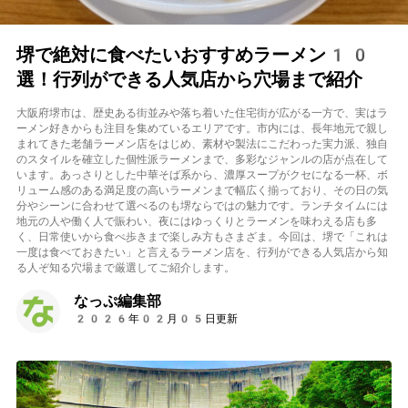
堺で絶対に食べたいおすすめラーメン10
選！行列ができる人気店から穴場まで紹介
大阪府堺市は、歴史ある街並みや落ち着いた住宅街が広がる一方で、実はラ
ーメン好きからも注目を集めているエリアです。市内には、長年地元で親し
まれてきた老舗ラーメン店をはじめ、素材や製法にこだわった実力派、独自
のスタイルを確立した個性派ラーメンまで、多彩なジャンルの店が点在して
います。あっさりとした中華そば系から、濃厚スープがクセになる一杯、ボ
リューム感のある満足度の高いラーメンまで幅広く揃っており、その日の気
分やシーンに合わせて選べるのも堺ならではの魅力です。ランチタイムには
地元の人や働く人で賑わい、夜にはゆっくりとラーメンを味わえる店も多
く、日常使いから食べ歩きまで楽しみ方もさまざま。今回は、堺で「これは
一度は食べておきたい」と言えるラーメン店を、行列ができる人気店から知
る人ぞ知る穴場まで厳選してご紹介します。
なっぷ編集部
2026年02月05日更新