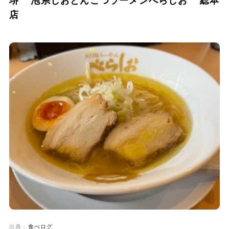
堺 泡系しおとんこつラーメンべらしお 総本
店
出典：
食べログ