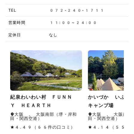
TEL
072-240-1711
営業時間
11:00～24:00
定休日
なし
紀泉わいわい村 ＦＵＮＮ
かいづか いぶき
Ｙ ＨＥＡＲＴＨ
キャンプ場
大阪 , 大阪南部（堺・岸和
大阪 , 大阪南部
田・関西空港）
田・関西空港）
4.49（66件の口コミ）
4.14（55件