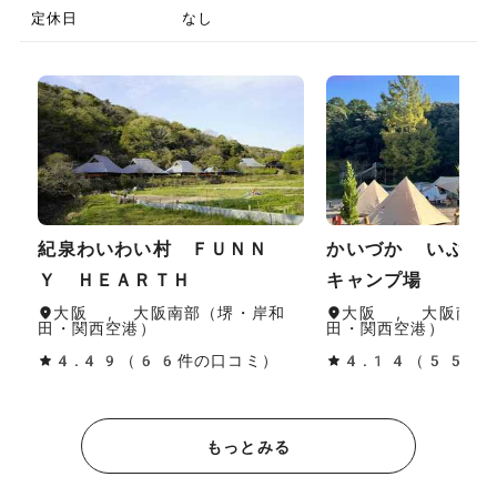
定休日
なし
紀泉わいわい村 ＦＵＮＮ
かいづか いぶき
Ｙ ＨＥＡＲＴＨ
キャンプ場
大阪 , 大阪南部（堺・岸和
大阪 , 大阪南部
田・関西空港）
田・関西空港）
4.49（66件の口コミ）
4.14（55件
もっとみる