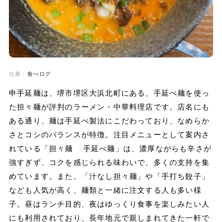
出典：
食べログ
申手延麺は、堺市堺区大浜北町にある、手延べ麺を使っ
た担々麺が評判のラーメン・中華料理店です。店名にも
ある通り、麺は手延べ製法にこだわっており、なめらか
さとコシのバランスが特徴。注目メニューとして案内さ
れている「担々麺 手延べ麺」は、濃厚ながらも辛さが
強すぎず、コクを感じられる味わいで、多くの支持を集
めています。また、「汁なし担々麺」や「手打ち餃子」
なども人気が高く、麺類と一緒に注文する人も多い様
子。昼はランチ目的、夜はゆっくり食事を楽しみたい人
にも利用されており、長年地元で親しまれてきた一軒で