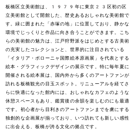
板橋区立美術館は、1979年に東京23区初の区
立美術館として開館した、歴史あるおしゃれな美術館で
す。緑に囲まれた「赤塚の地」に位置しており、静かな
環境でじっくりと作品に向き合うことができます。こち
らの美術館の魅力は、江戸狩野派をはじめとする古美術
の充実したコレクションと、世界的に注目されている
「イタリア・ボローニャ国際絵本原画展」を代表とする
絵本・グラフィックデザインの展示です。特に毎年夏に
開催される絵本展は、国内外から多くのアートファンが
訪れる板橋観光の目玉スポット。リニューアルを経てさ
らに快適になった館内には、おしゃれなカフェのような
休憩スペースもあり、鑑賞後の余韻を楽しむのにも最適
です。初心者から目利きのアートファンまでを虜にする
独創的な企画展が揃っており、いつ訪れても新しい感性
に出会える、板橋が誇る文化の拠点です。