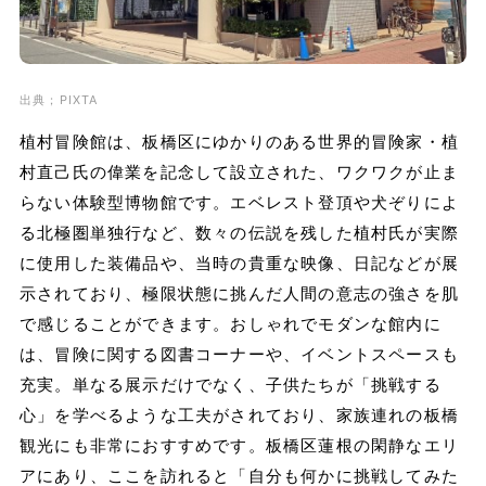
出典；PIXTA
植村冒険館は、板橋区にゆかりのある世界的冒険家・植
村直己氏の偉業を記念して設立された、ワクワクが止ま
らない体験型博物館です。エベレスト登頂や犬ぞりによ
る北極圏単独行など、数々の伝説を残した植村氏が実際
に使用した装備品や、当時の貴重な映像、日記などが展
示されており、極限状態に挑んだ人間の意志の強さを肌
で感じることができます。おしゃれでモダンな館内に
は、冒険に関する図書コーナーや、イベントスペースも
充実。単なる展示だけでなく、子供たちが「挑戦する
心」を学べるような工夫がされており、家族連れの板橋
観光にも非常におすすめです。板橋区蓮根の閑静なエリ
アにあり、ここを訪れると「自分も何かに挑戦してみた