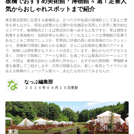
板橋でおすすめ美術館・博物館4選！定番人
気からおしゃれスポットまで紹介
東京都北西部に位置する板橋区は、かつての中仙道の宿場町として栄えた歴
史を持ちながら、現在は緑豊かな公園や文化施設が充実した非常に魅力的な
エリアです。板橋観光といえば商店街の食べ歩きも人気ですが、実は感性を
刺激する美術館や、知的好奇心を満たしてくれるユニークな博物館の宝庫で
あることをご存知でしょうか。世界的に評価の高い絵本原画のコレクション
から、冒険家の情熱に触れられる施設、さらには伝統的な書道のアートま
で、板橋には個性豊かなスポットが点在しています。都心からのアクセスも
良く、日帰りで気軽に「アートな休日」を過ごすには最高のロケーションで
す。今回は、板橋を訪れたら絶対に外せない、おすすめの美術館・博物館4
選を厳選してご紹介します。日常の喧騒を忘れ、新しい発見とワクワクに出
会える板橋のミュージアム巡りへ、あなたも出かけてみませんか。
なっぷ編集部
2026年04月25日更新
東京