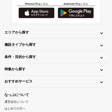
iPhoneの方はこちら
Androidの方はこちら
エリアから探す
北海道・東北
施設タイプから探す
北海道キャンプ場
青森キャンプ場
岩手キャンプ場
ロッジ・ログハウス・コテージ
バンガロー
キャビン（ケビン）
宮城キャンプ場
秋田キャンプ場
山形キャンプ場
条件・目的から探す
区画サイト
フリーサイト
トレーラーハウス
ティピー
パオ
福島キャンプ場
日帰り・デイキャンプ
川（川遊び）
海（海水浴）
湖
高原
ツリーハウス・その他
グランピング
特集から探す
無料
手ぶら（レンタル）
釣り
バイク
キャンピングカー
関東
温泉・お風呂が楽しめるキャンプ場
お風呂（立ち寄り温泉）
星空（天体観測）
アスレチック
東京キャンプ場
神奈川キャンプ場
埼玉キャンプ場
おすすめサービス
ペットと一緒に遊べるキャンプ場特集
新着キャンプ場
自転車
直火
ペット
千葉キャンプ場
キャンプ情報サイト CAMP HACK
茨城キャンプ場
栃木キャンプ場
1区画100平米以上のキャンプ場特集
海が近いキャンプ場特集
なっぷについて
群馬キャンプ場
登山情報サイト YAMA HACK
釣り情報サイト TSURIHACK
スマートチェックインが利用できるキャンプ特集
運営会社について
自転車情報サイト CYCLEHACK
雨でも安心！キャンプ場特集
夏休みキャンプ場特集
北陸・甲信越
はじめての方へ
バーベキュー情報サイト BBQ HACK