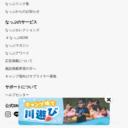
標高が高いキャンプ場特集
川遊びが楽しめるキャンプ場特集
山梨キャンプ場
長野キャンプ場
新潟キャンプ場
なっぷリンク集
中古アウトドア用品販売サイト UZD
なっぷからのお知らせ
富山キャンプ場
石川キャンプ場
福井キャンプ場
アウトドア用品宅配買取サービス UZD
松島観光ナビ
なっぷのサービス
バーベキュー検索予約サイト Hero！
東海
なっぷセレクションズ
岐阜キャンプ場
静岡キャンプ場
愛知キャンプ場
#なっぷNOW
三重キャンプ場
なっぷマガジン
なっぷアワード
関西
広告掲載について
大阪キャンプ場
兵庫キャンプ場
京都キャンプ場
施設掲載希望の方へ
滋賀キャンプ場
奈良キャンプ場
和歌山キャンプ場
キャンプ場向けサプライヤー募集
サポートについて
中国・四国
ヘルプセンター
岡山キャンプ場
広島キャンプ場
鳥取キャンプ場
✖️
島根キャンプ場
山口キャンプ場
香川キャンプ場
公式SNS
徳島キャンプ場
愛媛キャンプ場
高知キャンプ場
九州・沖縄