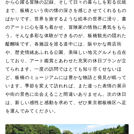
から心躍る冒険の記録、そして日々の暮らしを彩る伝統
まで、板橋という街の懐の深さを感じさせてくれるもの
ばかりです。世界を旅するような絵本の世界に浸り、書
のアートに心を落ち着かせ、冒険家の情熱に勇気をもら
う。そんな多彩な体験ができるのが、板橋観光の隠れた
醍醐味です。各施設を巡る道中には、賑やかな商店街
や、歴史情緒あふれる公園、美味しい地元グルメも点在
しており、アート鑑賞とあわせた充実の休日プランが立
てられます。一度の訪問ではとても知り尽くせないほ
ど、板橋のミュージアムには豊かな物語と発見が眠って
います。季節を変えて訪れれば、また違った表情の展示
や街の景色に出会えること間違いありません。次の休日
は、新しい感性と感動を求めて、ぜひ東京都板橋区へ足
を運んでみてください。