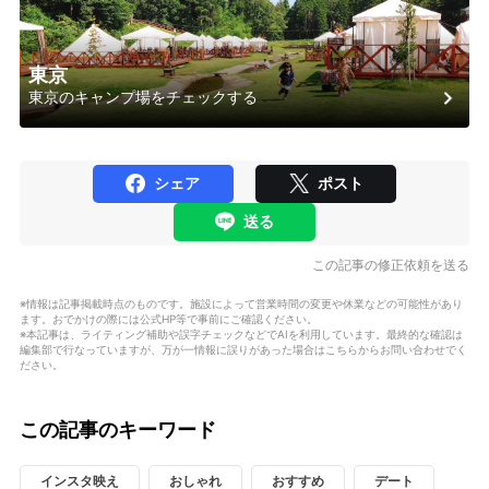
東京
東京のキャンプ場をチェックする
シェア
ポスト
送る
この記事の修正依頼を送る
※情報は記事掲載時点のものです。施設によって営業時間の変更や休業などの可能性があり
ます。おでかけの際には公式HP等で事前にご確認ください。
※本記事は、ライティング補助や誤字チェックなどでAIを利用しています。最終的な確認は
編集部で行なっていますが、万が一情報に誤りがあった場合はこちらからお問い合わせでく
ださい。
この記事のキーワード
インスタ映え
おしゃれ
おすすめ
デート