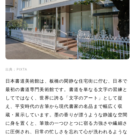
出典；PIXTA
日本書道美術館は、板橋の閑静な住宅街に佇む、日本で
最初の書道専門美術館です。書道を単なる文字の習練と
してではなく、世界に誇る「文字のアート」として捉
え、平安時代の古筆から現代書家の名品まで幅広く収
蔵・展示しています。墨の香りが漂うような静謐な空間
に身を置くと、筆致の一つひとつに宿る力強さや繊細さ
に圧倒され、日常の忙しさを忘れて心が洗われるような