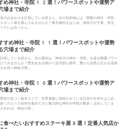
すめ神社・寺院12選！パワースポットや運勢ア
穴場まで紹介
末のお出かけを計画している皆さん、次の目的地には「関東の神社・寺院」
スポット旅を選んでみませんか？東京都内をはじめ、神奈川や千葉、埼玉、
アには古くから...
すすめ神社・寺院11選！パワースポットや運勢
る穴場まで紹介
計画している皆さん、次の週末は「神奈川の神社・寺院」を巡る開運パワー
けてみませんか？歴史ある古都から近代的な都市、豊かな自然が広がる温泉
を持つ神奈川県...
すめ神社・寺院10選！パワースポットや運勢ア
穴場まで紹介
歴史が息づく栃木エリア。世界遺産に登録されている日光の社寺をはじめ、
多くの人々の信仰を集めてきた魅力的な神社や寺院が数多く点在していま
れれば、都会の喧...
に食べたいおすすめステーキ屋8選！定番人気店か