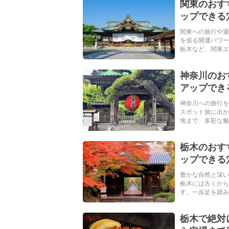
関東のおす
ップできる
関東への旅行や週
を巡る開運パワー
栃木など、関東エリ
神奈川のお
アップでき
神奈川への旅行を
スポット旅に出か
地まで、多彩な魅力
栃木のおす
ップできる
豊かな自然と深い
栃木には古くから
す。一歩足を踏み入
栃木で絶対