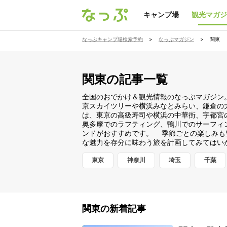
キャンプ場
観光マガジ
なっぷキャンプ場検索予約
>
なっぷマガジン
>
関東
関東の記事一覧
全国のおでかけ＆観光情報のなっぷマガジン
京スカイツリーや横浜みなとみらい、鎌倉の
は、東京の高級寿司や横浜の中華街、宇都宮
奥多摩でのラフティング、鴨川でのサーフィ
ンドがおすすめです。 季節ごとの楽しみも
な魅力を存分に味わう旅を計画してみてはい
東京
神奈川
埼玉
千葉
関東の新着記事