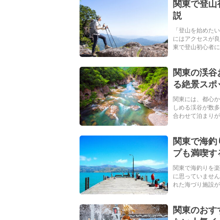
関東で登山
説
「登山を始めたい
にはアクセスが良
東で登山初心者に
関東の渓谷
る絶景スポ
関東には、都心か
しめる渓谷が数多
合わせて泊まりがけ
関東で海釣
プも満喫す
関東で海釣りを楽
に思っていません
れた海づり施設が揃
関東のおす