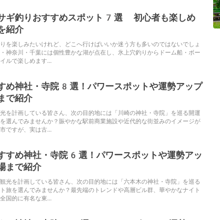
サギ釣りおすすめスポット7選 初心者も楽しめ
を紹介
りを楽しみたいけれど、どこへ行けばいいか迷う方も多いのではないでしょ
・神奈川・千葉には個性豊かな湖が点在し、氷上穴釣りからドーム船・ボー
ルで楽しめます...
すめ神社・寺院8選！パワースポットや運勢アップ
まで紹介
光を計画している皆さん、次の目的地には「川崎の神社・寺院」を巡る開運
を選んでみませんか？賑やかな駅前商業施設や近代的な街並みのイメージが
ですが、実は古...
すすめ神社・寺院6選！パワースポットや運勢アッ
場まで紹介
観光を計画している皆さん、次の目的地には「六本木の神社・寺院」を巡る
ト旅を選んでみませんか？最先端のトレンドや高層ビル群、華やかなナイト
国的に有名な東...