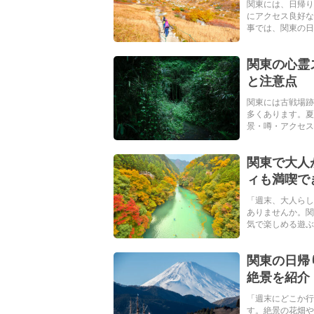
関東には、日帰り
にアクセス良好な
事では、関東の日帰
関東の心霊
と注意点
関東には古戦場跡
多くあります。
景・噂・アクセスと
関東で大人
ィも満喫で
「週末、大人らし
ありませんか。関
気で楽しめる遊ぶと
関東の日帰
絶景を紹介
「週末にどこか行
す。絶景の花畑や