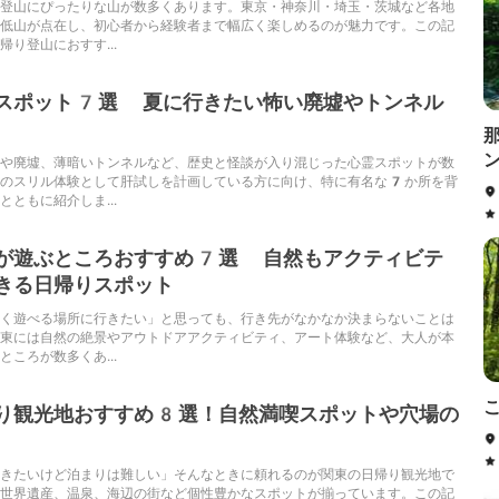
登山にぴったりな山が数多くあります。東京・神奈川・埼玉・茨城など各地
低山が点在し、初心者から経験者まで幅広く楽しめるのが魅力です。この記
り登山におすす...
スポット7選 夏に行きたい怖い廃墟やトンネル
や廃墟、薄暗いトンネルなど、歴史と怪談が入り混じった心霊スポットが数
夏のスリル体験として肝試しを計画している方に向け、特に有名な7か所を背
ともに紹介しま...
が遊ぶところおすすめ7選 自然もアクティビテ
きる日帰りスポット
く遊べる場所に行きたい」と思っても、行き先がなかなか決まらないことは
東には自然の絶景やアウトドアアクティビティ、アート体験など、大人が本
ころが数多くあ...
こ
り観光地おすすめ8選！自然満喫スポットや穴場の
きたいけど泊まりは難しい」そんなときに頼れるのが関東の日帰り観光地で
世界遺産、温泉、海辺の街など個性豊かなスポットが揃っています。この記