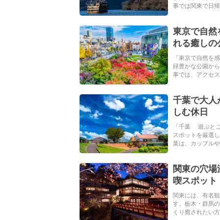
事では関東で日帰り
東京で自然
れる癒しの
「東京で自然を感
緑豊かな公園から
事では、アクセスし
千葉で大人
しむ休日
「千葉 遊ぶと
スポットを厳選し
葉は、カップルや友
関東の穴場
喫スポット
関東には、有名観
す。栃木・群馬の
くり癒されたい方に