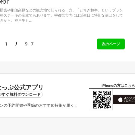
紹介
照宮や那須高原などの観光地で知られる一方、「とちぎ和牛」というブラン
格ステーキの宝庫でもあります。宇都宮市内には誕生日に特別な演出をして
から、神戸牛も...
1 / 97
次のページ
iPhoneの方はこちら
なっぷ公式アプリ
今すぐ無料ダウンロード
ンの予約開始や季節のおすすめ特集が届く！