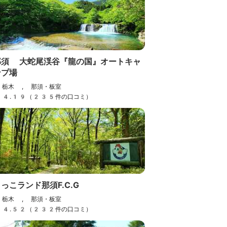
那須 大蛇尾渓谷『龍の国』オートキャ
ンプ場
栃木 , 那須・板室
4.19（235件の口コミ）
っこランド那須F.C.G
栃木 , 那須・板室
4.52（232件の口コミ）