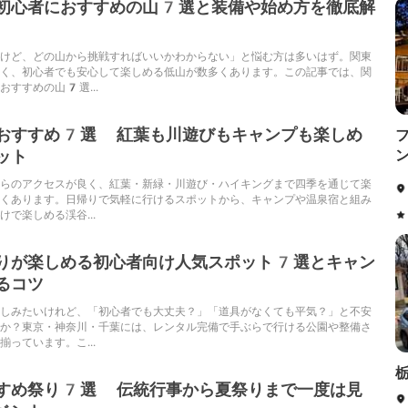
初心者におすすめの山7選と装備や始め方を徹底解
けど、どの山から挑戦すればいいかわからない」と悩む方は多いはず。関東
く、初心者でも安心して楽しめる低山が数多くあります。この記事では、関
おすすめの山7選...
おすすめ7選 紅葉も川遊びもキャンプも楽しめ
ット
らのアクセスが良く、紅葉・新緑・川遊び・ハイキングまで四季を通じて楽
くあります。日帰りで気軽に行けるスポットから、キャンプや温泉宿と組み
で楽しめる渓谷...
りが楽しめる初心者向け人気スポット7選とキャン
るコツ
しみたいけれど、「初心者でも大丈夫？」「道具がなくても平気？」と不安
か？東京・神奈川・千葉には、レンタル完備で手ぶらで行ける公園や整備さ
っています。こ...
すめ祭り7選 伝統行事から夏祭りまで一度は見