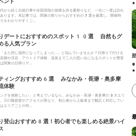
ベント
代から続く伝統行事や全国屈指の規模を誇る夏祭りなど、一生に一度は訪れ
くあります。本記事では、関東の祭りからおすすめの7選を厳選し、開催時
をわかりやすくご...
りデートにおすすめのスポット10選 自然もグ
める人気プラン
「また同じ場所になってしまった…」と悩んでいませんか？日帰りで行ける
花畑や渓谷、アウトドア体験、温泉まで二人の思い出になるスポットが豊富
関東の日帰りデ...
ティングおすすめ6選 みなかみ・長瀞・奥多摩
流体験
ィングを体験したい」と考えているなら、みなかみ・長瀞・奥多摩の3大エリ
。川の難易度やアクセスが異なり、初心者から上級者まで幅広く対応してい
エリアごとの特...
り登山おすすめ8選！初心者でも楽しめる絶景ハイ
ス