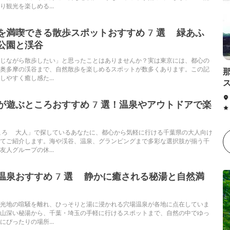
観光を楽しめる...
を満喫できる散歩スポットおすすめ7選 緑あふ
公園と渓谷
じながら散歩したい」と思ったことはありませんか？実は東京には、都心の
奥多摩の渓谷まで、自然散歩を楽しめるスポットが数多くあります。この記
やすく癒し感た...
が遊ぶところおすすめ7選！温泉やアウトドアで楽
ころ 大人」で探しているあなたに、都心から気軽に行ける千葉県の大人向け
てご紹介します。海や渓谷、温泉、グランピングまで多彩な選択肢が揃う千
人グループの休...
温泉おすすめ7選 静かに癒される秘湯と自然満
光地の喧騒を離れ、ひっそりと湯に浸かれる穴場温泉が各地に点在していま
山深い秘湯から、千葉・埼玉の手軽に行けるスポットまで、自然の中でゆっ
ぴったりの場所...