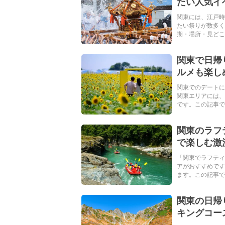
たい人気イ
関東には、江戸時
たい祭りが数多
期・場所・見どころ
関東で日帰
ルメも楽し
関東でのデートに
関東エリアには、
です。この記事では
関東のラフ
で楽しむ激
「関東でラフテ
アがおすすめです
ます。この記事では
関東の日帰
キングコー