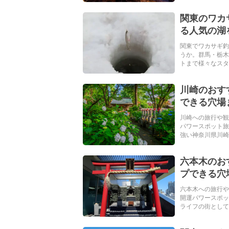
関東のワカ
る人気の湖
関東でワカサギ釣
うか。群馬・栃木
トまで様々なスタイ
川崎のおす
できる穴場
川崎への旅行や観
パワースポット旅
強い神奈川県川崎市
六本木のお
プできる穴
六本木への旅行や
開運パワースポッ
ライフの街として全