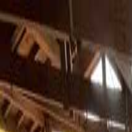
阿蘇
日付
目的地
阿蘇
日付
日付を選ぶ