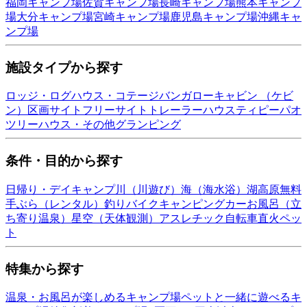
福岡
キャンプ場
佐賀
キャンプ場
長崎
キャンプ場
熊本
キャンプ
場
大分
キャンプ場
宮崎
キャンプ場
鹿児島
キャンプ場
沖縄
キャ
ンプ場
施設タイプから探す
ロッジ・ログハウス・コテージ
バンガロー
キャビン （ケビ
ン）
区画サイト
フリーサイト
トレーラーハウス
ティピー
パオ
ツリーハウス・その他
グランピング
条件・目的から探す
日帰り・デイキャンプ
川（川遊び）
海（海水浴）
湖
高原
無料
手ぶら（レンタル）
釣り
バイク
キャンピングカー
お風呂（立
ち寄り温泉）
星空（天体観測）
アスレチック
自転車
直火
ペッ
ト
特集から探す
温泉・お風呂が楽しめるキャンプ場
ペットと一緒に遊べるキ