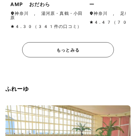
AMP おだわら
ー
神奈川 , 湯河原・真鶴・小田
神奈川 , 足柄（
原
4.47（70件
4.30（341件の口コミ）
もっとみる
ふれーゆ