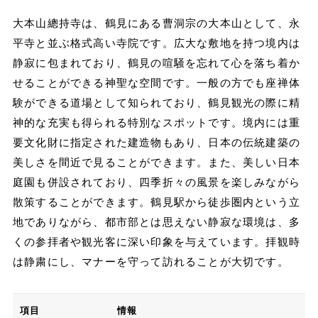
大本山總持寺は、鶴見にある曹洞宗の大本山として、永
平寺と並ぶ格式高い寺院です。広大な敷地を持つ境内は
静寂に包まれており、鶴見の喧騒を忘れて心を落ち着か
せることができる神聖な空間です。一般の方でも座禅体
験ができる道場として知られており、鶴見観光の際に精
神的な充実も得られる特別なスポットです。境内には重
要文化財に指定された建造物もあり、日本の伝統建築の
美しさを間近で見ることができます。また、美しい日本
庭園も併設されており、四季折々の風景を楽しみながら
散策することができます。鶴見駅から徒歩圏内という立
地でありながら、都市部とは思えない静寂な環境は、多
くの参拝者や観光客に深い印象を与えています。拝観時
は静粛にし、マナーを守って訪れることが大切です。
項目
情報