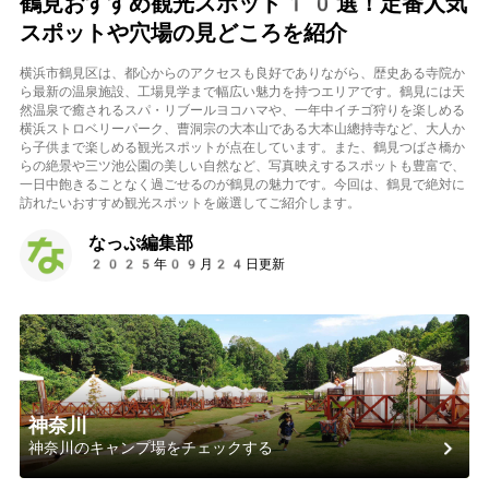
鶴見おすすめ観光スポット10選！定番人気
スポットや穴場の見どころを紹介
横浜市鶴見区は、都心からのアクセスも良好でありながら、歴史ある寺院か
ら最新の温泉施設、工場見学まで幅広い魅力を持つエリアです。鶴見には天
然温泉で癒されるスパ・リブールヨコハマや、一年中イチゴ狩りを楽しめる
横浜ストロベリーパーク、曹洞宗の大本山である大本山總持寺など、大人か
ら子供まで楽しめる観光スポットが点在しています。また、鶴見つばさ橋か
らの絶景や三ツ池公園の美しい自然など、写真映えするスポットも豊富で、
一日中飽きることなく過ごせるのが鶴見の魅力です。今回は、鶴見で絶対に
訪れたいおすすめ観光スポットを厳選してご紹介します。
なっぷ編集部
2025年09月24日更新
神奈川
神奈川のキャンプ場をチェックする