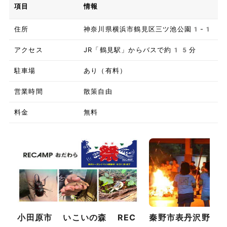
項目
情報
住所
神奈川県横浜市鶴見区三ツ池公園1-1
アクセス
JR「鶴見駅」からバスで約15分
駐車場
あり（有料）
営業時間
散策自由
料金
無料
小田原市 いこいの森 REC
秦野市表丹沢野外