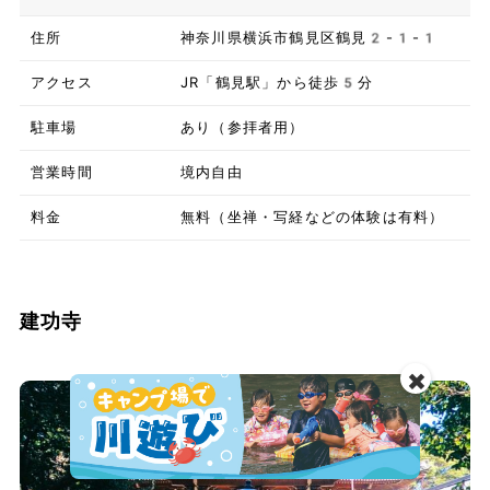
住所
神奈川県横浜市鶴見区鶴見2-1-1
アクセス
JR「鶴見駅」から徒歩5分
駐車場
あり（参拝者用）
営業時間
境内自由
料金
無料（坐禅・写経などの体験は有料）
建功寺
✖️