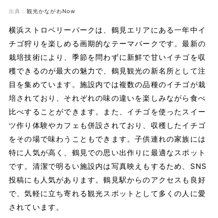
出典：
観光かながわNow
横浜ストロベリーパークは、鶴見エリアにある一年中イ
チゴ狩りを楽しめる画期的なテーマパークです。最新の
栽培技術により、季節を問わずに新鮮で甘いイチゴを収
穫できるのが最大の魅力で、鶴見観光の新名所として注
目を集めています。施設内では複数の品種のイチゴが栽
培されており、それぞれの味の違いを楽しみながら食べ
比べすることができます。また、イチゴを使ったスイー
ツ作り体験やカフェも併設されており、収穫したイチゴ
をその場で味わうこともできます。子供連れの家族には
特に人気が高く、鶴見での思い出作りに最適なスポット
です。清潔で明るい施設内は写真映えもするため、SNS
投稿にも人気があります。鶴見駅からのアクセスも良好
で、気軽に立ち寄れる観光スポットとして多くの人に愛
されています。