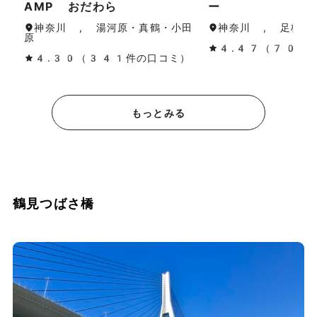
AMP おだわら
ー
神奈川 , 湯河原・真鶴・小田
神奈川 , 足柄（
原
4.47（70件
4.30（341件の口コミ）
もっとみる
鶴見つばさ橋