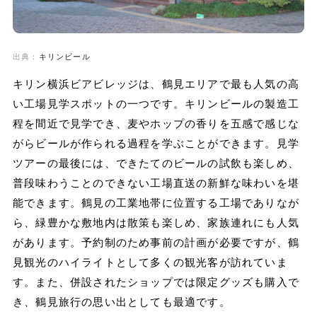
出典：
キリンビール
キリン横浜ビアビレッジは、鶴見エリアで最も人気の高
い工場見学スポットの一つです。キリンビールの製造工
程を間近で見学でき、麦やホップの香りを五感で感じな
がらビールが作られる過程を学ぶことができます。見学
ツアーの最後には、できたてのビールの試飲も楽しめ、
普段味わうことのできない工場直送の新鮮な味わいを堪
能できます。鶴見の工業地帯に位置する工場でありなが
ら、緑豊かな敷地内は散策も楽しめ、家族連れにも人気
があります。予約制のため事前の計画が必要ですが、鶴
見観光のハイライトとして多くの観光客が訪れていま
す。また、併設されたショップでは限定グッズも購入で
き、鶴見旅行の思い出としても最適です。