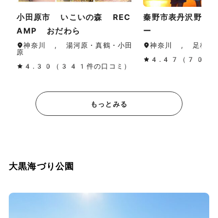
小田原市 いこいの森 REC
秦野市表丹沢野外
AMP おだわら
ー
神奈川 , 湯河原・真鶴・小田
神奈川 , 足柄（
原
4.47（70件
4.30（341件の口コミ）
もっとみる
大黒海づり公園