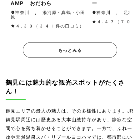
AMP おだわら
ー
神奈川 , 湯河原・真鶴・小田
神奈川 , 足柄（
原
4.47（70件
4.30（341件の口コミ）
もっとみる
鶴見には魅力的な観光スポットがたくさ
ん！
鶴見エリアの最大の魅力は、その多様性にあります。JR
鶴見駅周辺には歴史ある大本山總持寺があり、静寂な空
間で心を落ち着かせることができます。一方で、ふれー
ゆや天然温泉スパ・リブールヨコハマでは、都市部にい