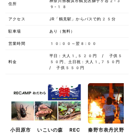
神奈川県横浜市鶴見区獅子ヶ谷2-3
住所
9-18
アクセス
JR「鶴見駅」からバスで約25分
駐車場
あり（無料）
営業時間
10:00～翌8:00
平日：大人1,520円 / 子供5
料金
50円、土日祝：大人1,750円
/ 子供550円
小田原市 いこいの森 REC
秦野市表丹沢野外