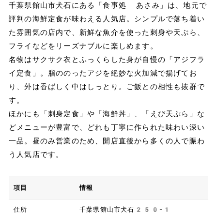
千葉県館山市犬石にある「食事処 あさみ」は、地元で
評判の海鮮定食が味わえる人気店。シンプルで落ち着い
た雰囲気の店内で、新鮮な魚介を使った刺身や天ぷら、
フライなどをリーズナブルに楽しめます。
名物はサクサク衣とふっくらした身が自慢の「アジフラ
イ定食」。脂ののったアジを絶妙な火加減で揚げてお
り、外は香ばしく中はしっとり。ご飯との相性も抜群で
す。
ほかにも「刺身定食」や「海鮮丼」、「えび天ぷら」な
どメニューが豊富で、どれも丁寧に作られた味わい深い
一品。昼のみ営業のため、開店直後から多くの人で賑わ
う人気店です。
項目
情報
住所
千葉県館山市犬石250-1