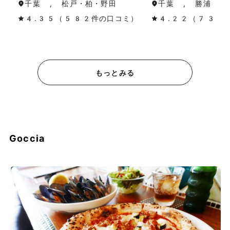
千葉 , 松戸・柏・野田
千葉 , 勝浦・鴨
4.35（582件の口コミ）
4.22（733
もっとみる
Goccia