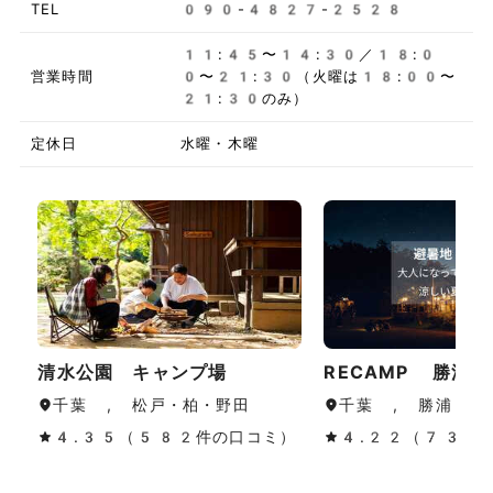
TEL
090-4827-2528
11:45〜14:30／18:0
営業時間
0〜21:30（火曜は18:00〜
21:30のみ）
定休日
水曜・木曜
清水公園 キャンプ場
RECAMP 勝浦
千葉 , 松戸・柏・野田
千葉 , 勝浦・鴨
4.35（582件の口コミ）
4.22（733