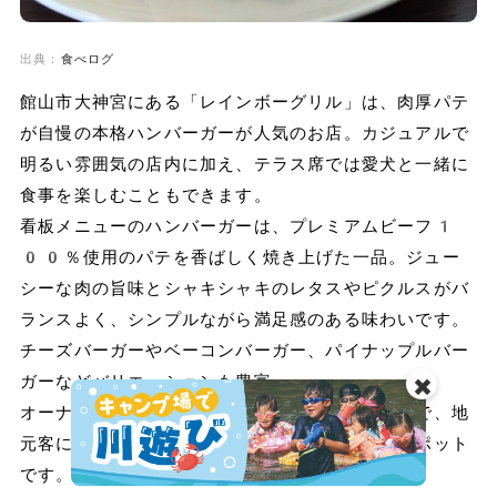
出典：
食べログ
館山市大神宮にある「レインボーグリル」は、肉厚パテ
が自慢の本格ハンバーガーが人気のお店。カジュアルで
明るい雰囲気の店内に加え、テラス席では愛犬と一緒に
食事を楽しむこともできます。
看板メニューのハンバーガーは、プレミアムビーフ1
00％使用のパテを香ばしく焼き上げた一品。ジュー
シーな肉の旨味とシャキシャキのレタスやピクルスがバ
ランスよく、シンプルながら満足感のある味わいです。
チーズバーガーやベーコンバーガー、パイナップルバー
ガーなどバリエーションも豊富。
✖️
オーナーやスタッフのフレンドリーな接客も好評で、地
元客にも観光客にも愛される館山の人気グルメスポット
です。