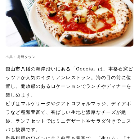
出典：
房総タウン
館山市八幡の海岸沿いにある「Goccia」は、本格石窯ピ
ッツァが人気のイタリアンレストラン。海の目の前に位
置し、開放感のあるロケーションでランチやディナーを
楽しめます。
ピザはマルゲリータやクアトロフォルマッジ、ディアボ
ラなど種類豊富で、香ばしい生地と濃厚なチーズが絶
妙。ランチセットではミニデザートやサラダ付きでコス
パも抜群です。
単品料理やワインに合う前菜も豊富で、「生ハム」「カ