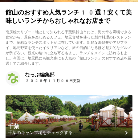
館山のおすすめ人気ランチ10選！安くて美
味しいランチからおしゃれなお店まで
南房総のリゾート地として知られる千葉県館山市には、海の幸を満喫できる
食堂から、景色を楽しめるカフェ、地元食材を使った創作料理のレストラン
まで、多彩なランチスポットが点在しています。新鮮な海鮮丼やアジフラ
イ、地元野菜を使ったイタリアンなど、旅の目的になるほど魅力的なグルメ
が勢ぞろい。観光の途中に立ち寄るもよし、ランチをメインに訪れるもよ
し。今回は、地元民にも観光客にも人気の「館山ランチ」のおすすめ店を厳
選してご紹介します。
なっぷ編集部
2025年11月06日更新
千葉
千葉のキャンプ場をチェックする