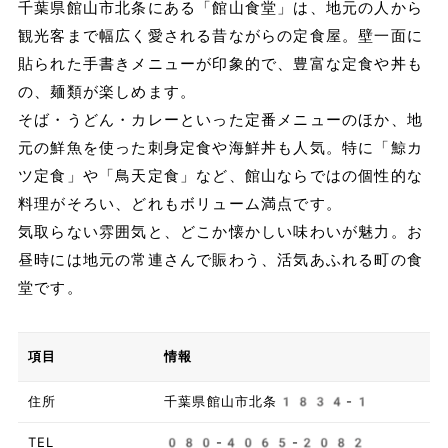
千葉県館山市北条にある「館山食堂」は、地元の人から
観光客まで幅広く愛される昔ながらの定食屋。壁一面に
貼られた手書きメニューが印象的で、豊富な定食や丼も
の、麺類が楽しめます。
そば・うどん・カレーといった定番メニューのほか、地
元の鮮魚を使った刺身定食や海鮮丼も人気。特に「鯨カ
ツ定食」や「鳥天定食」など、館山ならではの個性的な
料理がそろい、どれもボリューム満点です。
気取らない雰囲気と、どこか懐かしい味わいが魅力。お
昼時には地元の常連さんで賑わう、活気あふれる町の食
堂です。
項目
情報
住所
千葉県館山市北条1834-1
TEL
080-4065-2082