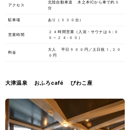
北陸自動車道 木之本ICから車で約5
アクセス
分
駐車場
あり（330台）
24時間営業（入浴・サウナは6:0
営業時間
0～24:00）
大人 平日900円／土日祝1,20
料金
0円
大津温泉 おふろcafé びわこ座