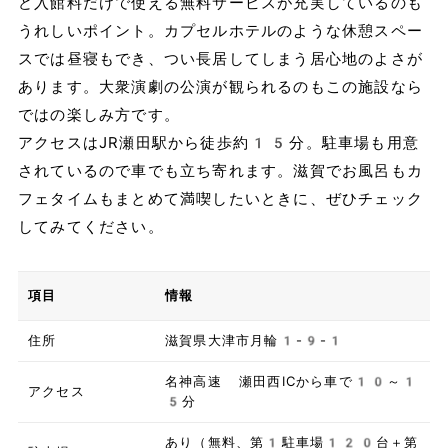
ど入館料だけで使える無料サービスが充実しているのも
うれしいポイント。カプセルホテルのような休憩スペー
スでは昼寝もでき、つい長居してしまう居心地のよさが
あります。大衆演劇の公演が観られるのもこの施設なら
ではの楽しみ方です。
アクセスはJR瀬田駅から徒歩約15分。駐車場も用意
されているので車でも立ち寄れます。滋賀でお風呂もカ
フェタイムもまとめて満喫したいときに、ぜひチェック
してみてください。
項目
情報
住所
滋賀県大津市月輪1-9-1
名神高速 瀬田西ICから車で10～1
アクセス
5分
あり（無料、第1駐車場120台＋第