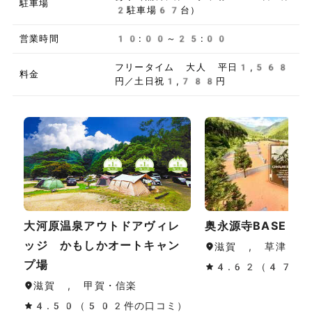
駐車場
2駐車場67台）
営業時間
10:00～25:00
フリータイム 大人 平日1,568
料金
円／土日祝1,788円
大河原温泉アウトドアヴィレ
奥永源寺BASE
ッジ かもしかオートキャン
滋賀 , 草津・守
プ場
4.62（47件
滋賀 , 甲賀・信楽
4.50（502件の口コミ）