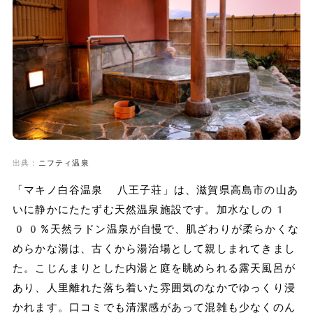
出典：
ニフティ温泉
「マキノ白谷温泉 八王子荘」は、滋賀県高島市の山あ
いに静かにたたずむ天然温泉施設です。加水なしの1
00%天然ラドン温泉が自慢で、肌ざわりが柔らかくな
めらかな湯は、古くから湯治場として親しまれてきまし
た。こじんまりとした内湯と庭を眺められる露天風呂が
あり、人里離れた落ち着いた雰囲気のなかでゆっくり浸
かれます。口コミでも清潔感があって混雑も少なくのん