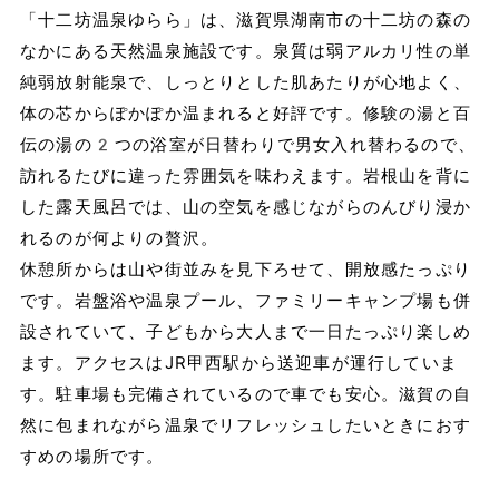
「十二坊温泉ゆらら」は、滋賀県湖南市の十二坊の森の
なかにある天然温泉施設です。泉質は弱アルカリ性の単
純弱放射能泉で、しっとりとした肌あたりが心地よく、
体の芯からぽかぽか温まれると好評です。修験の湯と百
伝の湯の2つの浴室が日替わりで男女入れ替わるので、
訪れるたびに違った雰囲気を味わえます。岩根山を背に
した露天風呂では、山の空気を感じながらのんびり浸か
れるのが何よりの贅沢。
休憩所からは山や街並みを見下ろせて、開放感たっぷり
です。岩盤浴や温泉プール、ファミリーキャンプ場も併
設されていて、子どもから大人まで一日たっぷり楽しめ
ます。アクセスはJR甲西駅から送迎車が運行していま
す。駐車場も完備されているので車でも安心。滋賀の自
然に包まれながら温泉でリフレッシュしたいときにおす
すめの場所です。