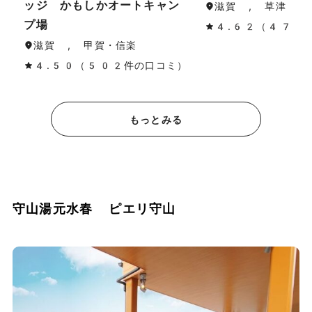
ッジ かもしかオートキャン
滋賀 , 草津・守
プ場
4.62（47件
滋賀 , 甲賀・信楽
4.50（502件の口コミ）
もっとみる
守山湯元水春 ピエリ守山