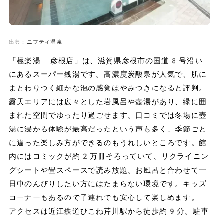
出典：
ニフティ温泉
「極楽湯 彦根店」は、滋賀県彦根市の国道8号沿い
にあるスーパー銭湯です。高濃度炭酸泉が人気で、肌に
まとわりつく細かな泡の感覚はやみつきになると評判。
露天エリアには広々とした岩風呂や壺湯があり、緑に囲
まれた空間でゆったり過ごせます。口コミでは冬場に壺
湯に浸かる体験が最高だったという声も多く、季節ごと
に違った楽しみ方ができるのもうれしいところです。館
内にはコミックが約2万冊そろっていて、リクライニン
グシートや畳スペースで読み放題。お風呂と合わせて一
日中のんびりしたい方にはたまらない環境です。キッズ
コーナーもあるので子連れでも安心して楽しめます。
アクセスは近江鉄道ひこね芹川駅から徒歩約9分。駐車