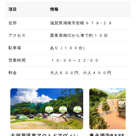
項目
情報
住所
滋賀県湖南市岩根678-28
アクセス
栗東湖南ICから車で約10分
駐車場
あり（100台）
営業時間
10:00～22:00
料金
大人800円、小人400円
大河原温泉アウトドアヴィレ
奥永源寺BASE