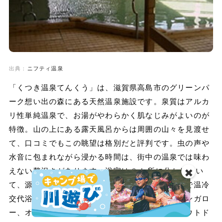
出典：
ニフティ温泉
「くつき温泉てんくう」は、滋賀県高島市のグリーンパ
ーク想い出の森にある天然温泉施設です。泉質はアルカ
リ性単純温泉で、お湯がやわらかく肌なじみがよいのが
特徴。山の上にある露天風呂からは周囲の山々を見渡せ
て、口コミでもこの眺望は格別だと評判です。虫の声や
水音に包まれながら浸かる時間は、街中の温泉では味わ
えない贅沢さがあります。浴室は2か所に分かれてい
✖️
て、源泉をそのまま楽しめる冷泉の湯船もあるので温冷
交代浴も楽しめます。敷地内には屋内プールやバンガロ
ー、オートキャンプ場も備わっていて、家族でアウトド