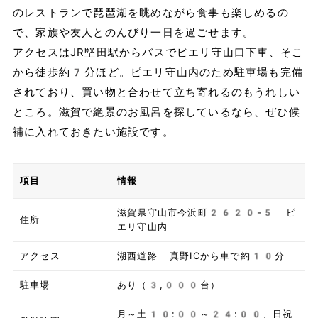
のレストランで琵琶湖を眺めながら食事も楽しめるの
で、家族や友人とのんびり一日を過ごせます。
アクセスはJR堅田駅からバスでピエリ守山口下車、そこ
から徒歩約7分ほど。ピエリ守山内のため駐車場も完備
されており、買い物と合わせて立ち寄れるのもうれしい
ところ。滋賀で絶景のお風呂を探しているなら、ぜひ候
補に入れておきたい施設です。
項目
情報
滋賀県守山市今浜町2620-5 ピ
住所
エリ守山内
アクセス
湖西道路 真野ICから車で約10分
駐車場
あり（3,000台）
月～土10:00～24:00、日祝