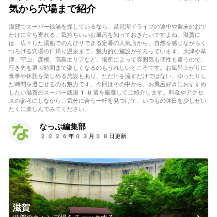
気から穴場まで紹介
滋賀でスーパー銭湯を探しているなら、琵琶湖ドライブの途中や週末のおで
かけに立ち寄れる、気持ちいいお風呂を知っておきたいですよね。滋賀に
は、広々した湯船でのんびりできる定番の人気店から、自然を感じながらく
つろげる穴場の日帰り温泉まで、魅力的な施設がそろっています。大津や草
津、守山、彦根、高島エリアなど、場所によって雰囲気も個性も違うので、
行き先を選ぶ時間まで楽しくなるのもうれしいところです。お風呂上がりに
食事や休憩を楽しめる施設もあり、ただ汗を流すだけではない、ゆったりし
た時間を過ごせるのも魅力です。今回はその中から、お風呂好きにおすすめ
したい滋賀のスーパー銭湯10選を厳選してご紹介します。料金やアクセ
スの参考にしながら、気分に合う一軒を見つけて、いつもの休日を少しぜい
たくに楽しんでみてください。
なっぷ編集部
2026年03月08日更新
滋賀