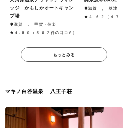
ッジ かもしかオートキャン
滋賀 , 草津・守
プ場
4.62（47件
滋賀 , 甲賀・信楽
4.50（502件の口コミ）
もっとみる
マキノ白谷温泉 八王子荘