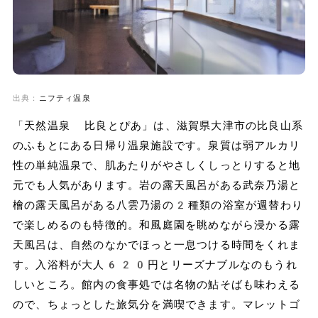
出典：
ニフティ温泉
「天然温泉 比良とぴあ」は、滋賀県大津市の比良山系
のふもとにある日帰り温泉施設です。泉質は弱アルカリ
性の単純温泉で、肌あたりがやさしくしっとりすると地
元でも人気があります。岩の露天風呂がある武奈乃湯と
檜の露天風呂がある八雲乃湯の2種類の浴室が週替わり
で楽しめるのも特徴的。和風庭園を眺めながら浸かる露
天風呂は、自然のなかでほっと一息つける時間をくれま
す。入浴料が大人620円とリーズナブルなのもうれ
しいところ。館内の食事処では名物の鮎そばも味わえる
ので、ちょっとした旅気分を満喫できます。マレットゴ