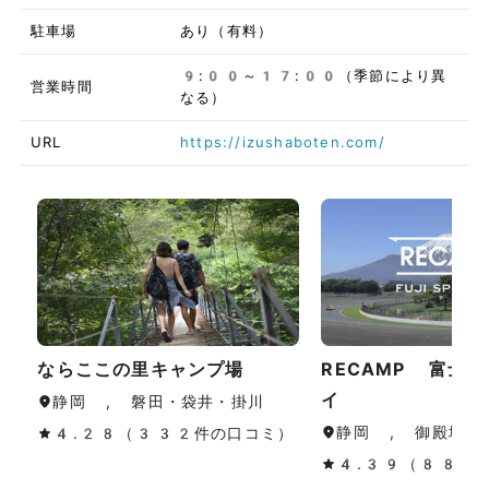
駐車場
あり（有料）
9:00～17:00（季節により異
営業時間
なる）
URL
https://izushaboten.com/
ならここの里キャンプ場
RECAMP 富士
イ
静岡 , 磐田・袋井・掛川
静岡 , 御殿場・
4.28（332件の口コミ）
4.39（88件