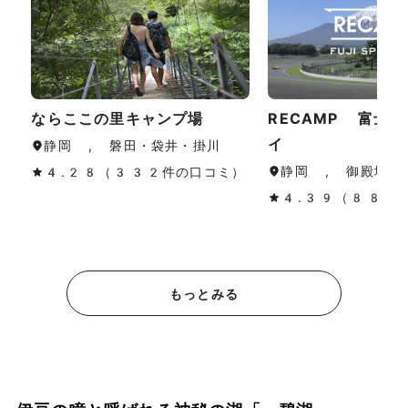
ならここの里キャンプ場
RECAMP 富士
イ
静岡 , 磐田・袋井・掛川
静岡 , 御殿場・
4.28（332件の口コミ）
4.39（88件
もっとみる