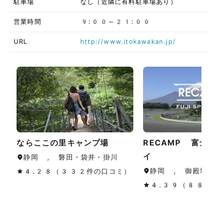
駐車場
なし（近隣に有料駐車場あり）
営業時間
9:00～21:00
URL
http://www.itokawakan.jp/
ならここの里キャンプ場
RECAMP 富士
イ
静岡 , 磐田・袋井・掛川
静岡 , 御殿場・
4.28（332件の口コミ）
4.39（88件