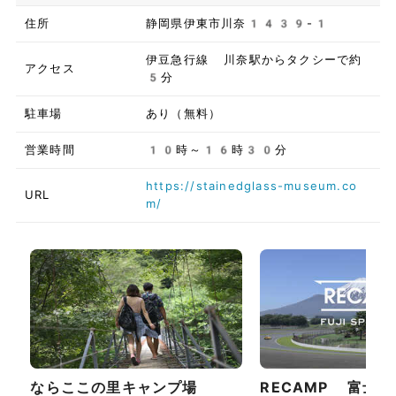
住所
静岡県伊東市川奈1439-1
伊豆急行線 川奈駅からタクシーで約
アクセス
5分
駐車場
あり（無料）
営業時間
10時～16時30分
https://stainedglass-museum.co
URL
m/
ならここの里キャンプ場
RECAMP 富士