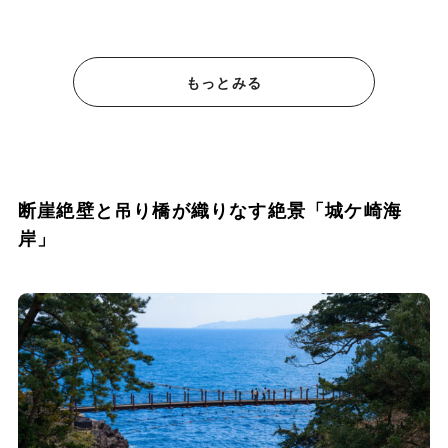
もっとみる
断崖絶壁と吊り橋が織りなす絶景「城ケ崎海
岸」