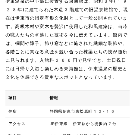
伊東温泉の中心部に位置する東海館は、昭和3年(19
28年)に建てられた木造3階建ての旧温泉旅館で、現
在は伊東市の指定有形文化財として一般公開されていま
す。高級木材や変木を贅沢に使用した和風建築は、当時
の職人たちの卓越した技術を今に伝えています。館内で
は、欄間や障子、飾り窓などに施された繊細な装飾や、
各階ごとに異なる意匠を競い合った棟梁たちの技が随所
に見られます。入館料200円で見学でき、土日祝日
には日帰り入浴も楽しめる東海館は、伊東温泉の歴史と
文化を体感できる貴重なスポットとなっています。
項目
情報
住所
静岡県伊東市東松原町12-10
アクセス
JR伊東線 伊東駅から徒歩約7分