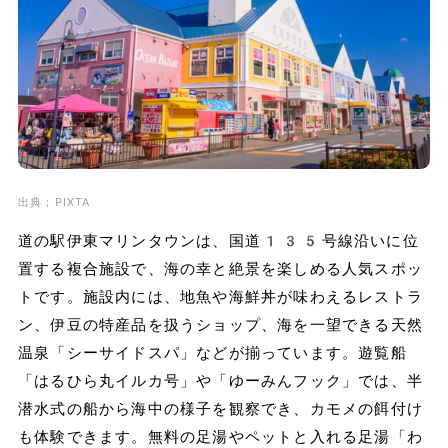
出典；PIXTA
道の駅伊東マリンタウンは、国道135号線沿いに位
置する複合施設で、海の幸と絶景を楽しめる人気スポッ
トです。施設内には、地魚や海鮮丼が味わえるレストラ
ン、伊豆の特産品を扱うショップ、海を一望できる天然
温泉「シーサイドスパ」などが揃っています。遊覧船
「はるひら丸イルカ号」や「ゆーみんフック」では、半
潜水式の船から海中の様子を観察でき、カモメの餌付け
も体験できます。無料の足湯やペットと入れる足湯「わ