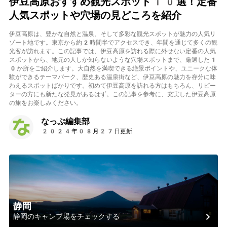
伊豆高原おすすめ観光スポット10選！定番
人気スポットや穴場の見どころを紹介
伊豆高原は、豊かな自然と温泉、そして多彩な観光スポットが魅力の人気リ
ゾート地です。東京から約2時間半でアクセスでき、年間を通じて多くの観
光客が訪れます。この記事では、伊豆高原を訪れる際に外せない定番の人気
スポットから、地元の人しか知らないような穴場スポットまで、厳選した1
0か所をご紹介します。大自然を満喫できる絶景ポイントや、ユニークな体
験ができるテーマパーク、歴史ある温泉街など、伊豆高原の魅力を存分に味
わえるスポットばかりです。初めて伊豆高原を訪れる方はもちろん、リピー
ターの方にも新たな発見があるはず。この記事を参考に、充実した伊豆高原
の旅をお楽しみください。
なっぷ編集部
2024年08月27日更新
静岡
静岡のキャンプ場をチェックする