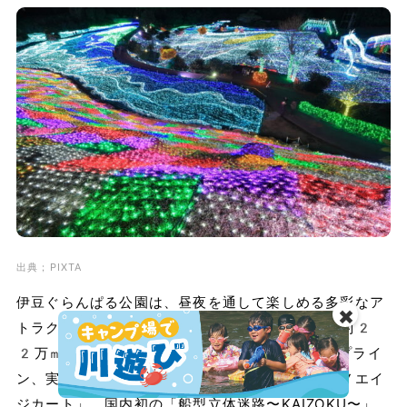
出典；PIXTA
伊豆ぐらんぱる公園は、昼夜を通して楽しめる多彩なア
✖️
トラクションを備えた体験型テーマパークです。約2
2万㎡の広大な敷地には、往復400mのジップライ
ン、実物大の動く恐竜が棲むエリアを走る「ディノエイ
ジカート」、国内初の「船型立体迷路〜KAIZOKU〜」