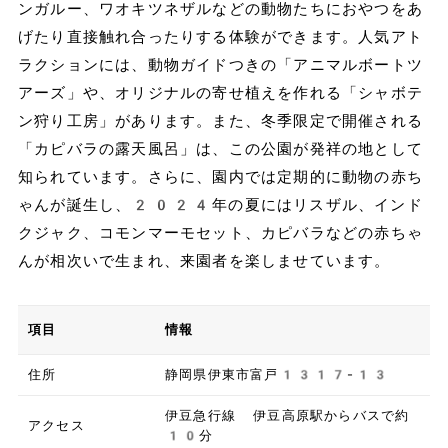
ンガルー、ワオキツネザルなどの動物たちにおやつをあ
げたり直接触れ合ったりする体験ができます。人気アト
ラクションには、動物ガイドつきの「アニマルボートツ
アーズ」や、オリジナルの寄せ植えを作れる「シャボテ
ン狩り工房」があります。また、冬季限定で開催される
「カピバラの露天風呂」は、この公園が発祥の地として
知られています。さらに、園内では定期的に動物の赤ち
ゃんが誕生し、2024年の夏にはリスザル、インド
クジャク、コモンマーモセット、カピバラなどの赤ちゃ
んが相次いで生まれ、来園者を楽しませています。
項目
情報
住所
静岡県伊東市富戸1317-13
伊豆急行線 伊豆高原駅からバスで約
アクセス
10分