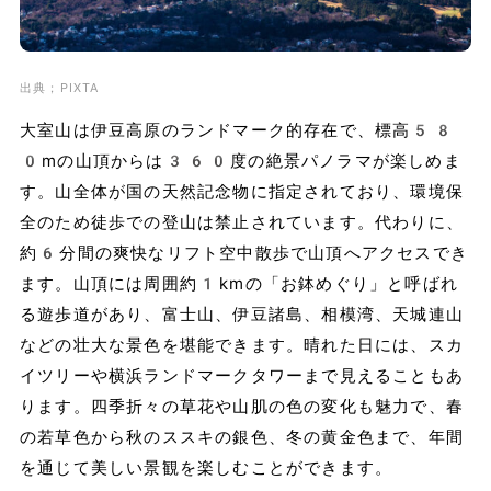
出典；PIXTA
大室山は伊豆高原のランドマーク的存在で、標高58
0mの山頂からは360度の絶景パノラマが楽しめま
す。山全体が国の天然記念物に指定されており、環境保
全のため徒歩での登山は禁止されています。代わりに、
約6分間の爽快なリフト空中散歩で山頂へアクセスでき
ます。山頂には周囲約1kmの「お鉢めぐり」と呼ばれ
る遊歩道があり、富士山、伊豆諸島、相模湾、天城連山
などの壮大な景色を堪能できます。晴れた日には、スカ
イツリーや横浜ランドマークタワーまで見えることもあ
ります。四季折々の草花や山肌の色の変化も魅力で、春
の若草色から秋のススキの銀色、冬の黄金色まで、年間
を通じて美しい景観を楽しむことができます。