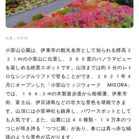
出典；PIXTA
小室山公園は、伊東市の観光名所として知られる標高3
21mの小室山に位置し、360度のパノラマビュー
を楽しめる絶景スポットです。山頂までは約5分のレト
ロなシングルリフトで登ることができ、2021年4
月にオープンした「小室山リッジウォーク MISORA」
では、166.3mの木製遊歩道から相模灘、伊東市
街、富士山、伊豆諸島などの壮大な景色を堪能できま
す。山頂には小室神社も鎮座し、パワースポットとして
も人気です。また、山麓には40種類・10万本のつ
つじが咲き誇る「つつじ園」があり、春には真っ赤な絨
毯のような景色が広がります。