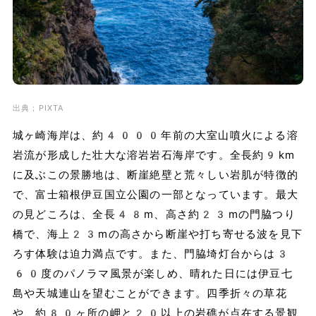
出典；PIXTA
城ヶ崎海岸は、約4000年前の大室山噴火による溶
岩流が形成した壮大な溶岩岩石海岸です。全長約9km
に及ぶこの景勝地は、断崖絶壁と荒々しい岩肌が特徴的
で、富士箱根伊豆国立公園の一部となっています。最大
の見どころは、全長48m、高さ約23mの門脇つり
橋で、海上23mの高さから断崖や打ち寄せる波を見下
ろす体験は迫力満点です。また、門脇埼灯台からは3
60度のパノラマ風景が楽しめ、晴れた日には伊豆七
島や天城連山を望むことができます。四季折々の草花
や、約80ヶ所の岬と20以上の岩礁が点在する景観