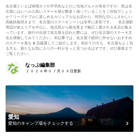
名古屋といえば味噌カツや手羽先などのご当地グルメが有名ですが、実は名
古屋にはレベルの高いステーキ屋が数多く揃っていることをご存知でしょう
か？リーズナブルに楽しめるカジュアルなお店から、特別な日にふさわしい
高級鉄板焼きまで、名古屋のステーキシーンは非常に多彩です。 名古屋駅
周辺や栄エリアを中心に、地元民から観光客まで幅広く愛される名店が集ま
っています。旅行や出張で名古屋を訪れた際には、ぜひ名古屋のステーキ文
化を堪能してみてください。本記事では、名古屋で絶対に外せないおすすめ
のステーキ屋を8店厳選してご紹介します。初めての方も、名古屋をよく知
る方も、新たなお気に入りの一軒がきっと見つかるはずです。ぜひ最後まで
ご覧ください。
なっぷ編集部
2026年07月09日更新
愛知
愛知のキャンプ場をチェックする