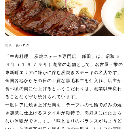
出典：
食べログ
「牛肉料理 炭焼ステーキ専門店 鎌田」は、昭和5
4年（1979年）創業の老舗として、名古屋・栄の
東新町エリアに静かに佇む炭焼きステーキの名店です。
全国各地からその日の上質な黒毛和牛を仕入れ、店主が
食べ頃の肉に仕上げるというこだわりは、創業以来変わ
ることなく守り続けられています。
一度レアに焼き上げた肉を、テーブルの七輪で好みの焼
き加減に仕上げるスタイルが独特で、肉好きにはたまら
ない体験ができます。「味と香りのバランスがちょうど
いい」と常連客が口を揃えるその一皿は、レトロな雰囲