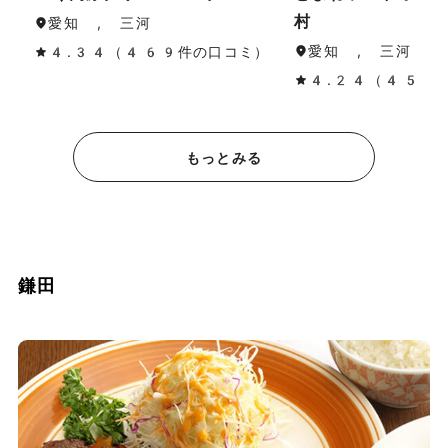
村
愛知 , 三河
愛知 , 三河
4.34（469件の口コミ）
4.24（45件
もっとみる
鎌田