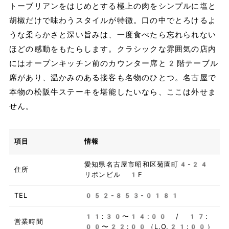
トーブリアンをはじめとする極上の肉をシンプルに塩と
胡椒だけで味わうスタイルが特徴。口の中でとろけるよ
うな柔らかさと深い旨みは、一度食べたら忘れられない
ほどの感動をもたらします。クラシックな雰囲気の店内
にはオープンキッチン前のカウンター席と2階テーブル
席があり、温かみのある接客も名物のひとつ。名古屋で
本物の松阪牛ステーキを堪能したいなら、ここは外せま
せん。
項目
情報
愛知県名古屋市昭和区菊園町4-24
住所
リボンビル 1F
TEL
052-853-0181
11:30〜14:00 / 17:
営業時間
00〜22:00（L.O.21:00）