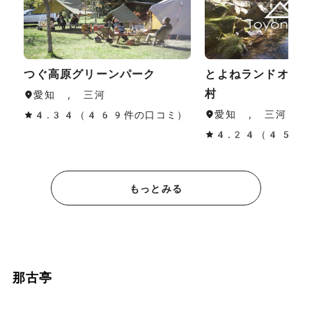
つぐ高原グリーンパーク
とよねランドオー
村
愛知 , 三河
愛知 , 三河
4.34（469件の口コミ）
4.24（45件
もっとみる
那古亭