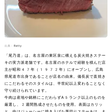
出典：
Retty
「尾乃道」は、名古屋の東区泉に構える炭火焼きステー
キの実力派老舗です。名古屋のホテルで経験を積んだ店
主が昭和47年（1972年）にオープンし、広島
県尾道市出身であることが店名の由来。備長炭で直焼き
にこだわるそのスタイルは、半世紀以上変わることなく
守り続けられています。
牛肉は産地や銘柄にこだわらずA5ランク以上のものを
厳選し、2週間熟成させたものを使用。表面はカリッ
と、中はジューシーに焼き上げた厚切りステーキは、ま