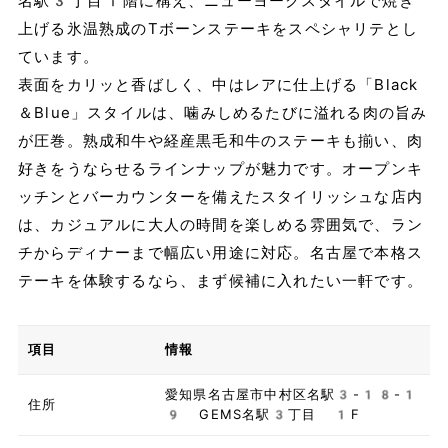
名駅3丁目1階に構え、ニューヨークスタイルで焼き
上げる氷温熟成のTボーンステーキをスペシャリテとし
ています。
表面をカリッと香ばしく、中はレアに仕上げる「Black
＆Blue」スタイルは、噛みしめるたびに溢れる肉の旨み
が圧巻。熟成和牛や経産黒毛和牛のステーキも揃い、肉
好きをうならせるラインナップが魅力です。オープンキ
ッチンとバーカウンターを備えたスタイリッシュな店内
は、カジュアルに大人の時間を楽しめる雰囲気で、ラン
チからディナーまで幅広い用途に対応。名古屋で本格ス
テーキを体験するなら、まず候補に入れたい一軒です。
項目
情報
愛知県名古屋市中村区名駅3-18-1
住所
9 GEMS名駅3丁目 1F