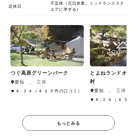
不定休（元日休業。ミッドランドスク
定休日
エアに準ずる）
つぐ高原グリーンパーク
とよねランドオー
村
愛知 , 三河
愛知 , 三河
4.34（469件の口コミ）
4.24（45件
もっとみる