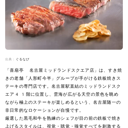
出典：
ぐるなび
「喜扇亭 名古屋ミッドランドスクエア店」は、すき焼
きの老舗「人形町今半」グループが手がける鉄板焼きス
テーキの専門店です。名古屋駅直結のミッドランドスク
エア41階に位置し、雲海が広がる天空の景色を眺め
ながら極上のステーキが楽しめるという、名古屋随一の
非日常的なロケーションが自慢です。
厳選した黒毛和牛を熟練のシェフが目の前の鉄板で焼き
上げるスタイルは、視覚・聴覚・嗅覚すべてを刺激する