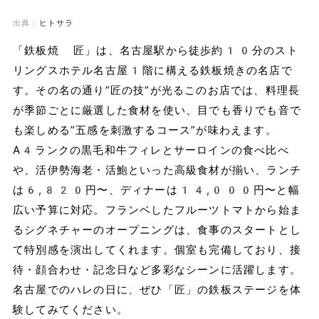
出典：
ヒトサラ
「鉄板焼 匠」は、名古屋駅から徒歩約10分のスト
リングスホテル名古屋1階に構える鉄板焼きの名店で
す。その名の通り”匠の技”が光るこのお店では、料理長
が季節ごとに厳選した食材を使い、目でも香りでも音で
も楽しめる”五感を刺激するコース”が味わえます。
A4ランクの黒毛和牛フィレとサーロインの食べ比べ
や、活伊勢海老・活鮑といった高級食材が揃い、ランチ
は6,820円〜、ディナーは14,000円〜と幅
広い予算に対応。フランベしたフルーツトマトから始ま
るシグネチャーのオープニングは、食事のスタートとし
て特別感を演出してくれます。個室も完備しており、接
待・顔合わせ・記念日など多彩なシーンに活躍します。
名古屋でのハレの日に、ぜひ「匠」の鉄板ステージを体
験してみてください。