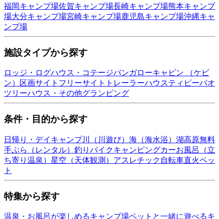
福岡
キャンプ場
佐賀
キャンプ場
長崎
キャンプ場
熊本
キャンプ
場
大分
キャンプ場
宮崎
キャンプ場
鹿児島
キャンプ場
沖縄
キャ
ンプ場
施設タイプから探す
ロッジ・ログハウス・コテージ
バンガロー
キャビン （ケビ
ン）
区画サイト
フリーサイト
トレーラーハウス
ティピー
パオ
ツリーハウス・その他
グランピング
条件・目的から探す
日帰り・デイキャンプ
川（川遊び）
海（海水浴）
湖
高原
無料
手ぶら（レンタル）
釣り
バイク
キャンピングカー
お風呂（立
ち寄り温泉）
星空（天体観測）
アスレチック
自転車
直火
ペッ
ト
特集から探す
温泉・お風呂が楽しめるキャンプ場
ペットと一緒に遊べるキ