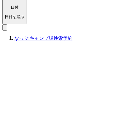
日付
日付を選ぶ
なっぷ キャンプ場検索予約