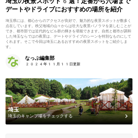
埼玉の夜景スポット6選！定番から穴場まで
デートやドライブにおすすめの場所を紹介
埼玉県には、都心からのアクセスが良好で、魅力的な夜景スポットが数多く
点在しています。秩父地域の山々からは壮大な夜景パノラマを楽しむことが
でき、都市部では近代的なビル群の輝きを堪能できます。自然と都市が調和
した埼玉ならではの夜景は、デートやドライブのシーンを特別なものにして
くれます。そこで今回は埼玉にあるおすすめの夜景スポットをご紹介しま
す。
なっぷ編集部
2024年11月11日更新
埼玉
埼玉のキャンプ場をチェックする