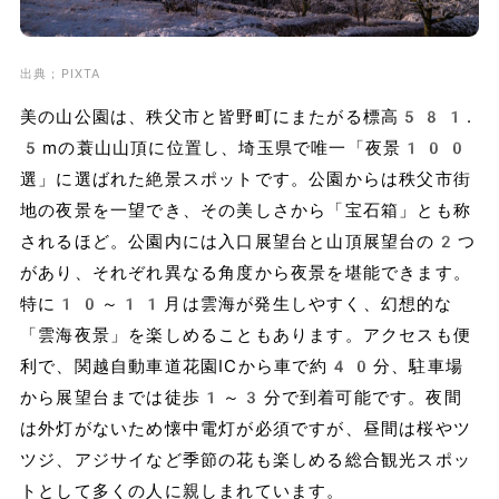
出典；PIXTA
美の山公園は、秩父市と皆野町にまたがる標高581.
5mの蓑山山頂に位置し、埼玉県で唯一「夜景100
選」に選ばれた絶景スポットです。公園からは秩父市街
地の夜景を一望でき、その美しさから「宝石箱」とも称
されるほど。公園内には入口展望台と山頂展望台の2つ
があり、それぞれ異なる角度から夜景を堪能できます。
特に10～11月は雲海が発生しやすく、幻想的な
「雲海夜景」を楽しめることもあります。アクセスも便
利で、関越自動車道花園ICから車で約40分、駐車場
から展望台までは徒歩1～3分で到着可能です。夜間
は外灯がないため懐中電灯が必須ですが、昼間は桜やツ
ツジ、アジサイなど季節の花も楽しめる総合観光スポッ
トとして多くの人に親しまれています。