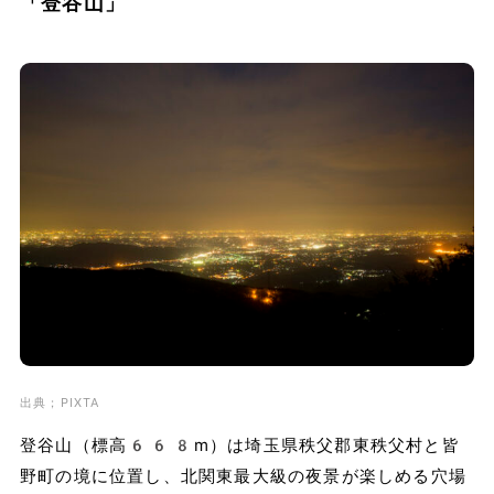
「登谷山」
出典；PIXTA
登谷山（標高668m）は埼玉県秩父郡東秩父村と皆
野町の境に位置し、北関東最大級の夜景が楽しめる穴場