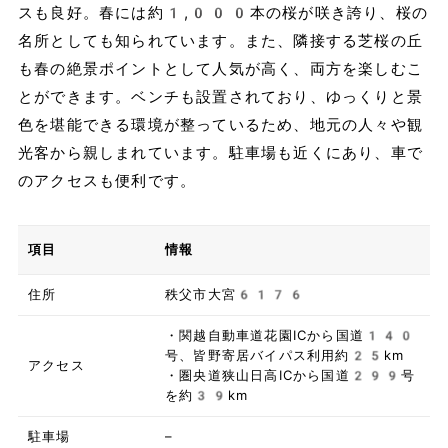
スも良好。春には約1,000本の桜が咲き誇り、桜の
名所としても知られています。また、隣接する芝桜の丘
も春の絶景ポイントとして人気が高く、両方を楽しむこ
とができます。ベンチも設置されており、ゆっくりと景
色を堪能できる環境が整っているため、地元の人々や観
光客から親しまれています。駐車場も近くにあり、車で
のアクセスも便利です。
項目
情報
住所
秩父市大宮6176
・関越自動車道花園ICから国道140
号、皆野寄居バイパス利用約25km
アクセス
・圏央道狭山日高ICから国道299号
を約39km
駐車場
–