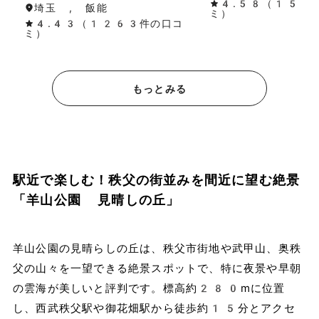
4.58（154
埼玉 , 飯能
ミ）
4.43（1263件の口コ
ミ）
もっとみる
駅近で楽しむ！秩父の街並みを間近に望む絶景
「羊山公園 見晴しの丘」
羊山公園の見晴らしの丘は、秩父市街地や武甲山、奥秩
父の山々を一望できる絶景スポットで、特に夜景や早朝
の雲海が美しいと評判です。標高約280mに位置
し、西武秩父駅や御花畑駅から徒歩約15分とアクセ