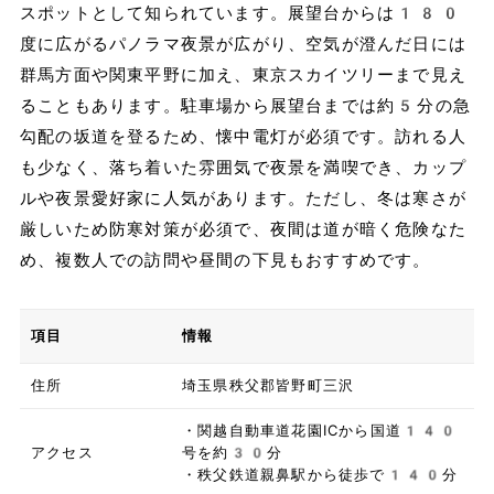
スポットとして知られています。展望台からは180
度に広がるパノラマ夜景が広がり、空気が澄んだ日には
群馬方面や関東平野に加え、東京スカイツリーまで見え
ることもあります。駐車場から展望台までは約5分の急
勾配の坂道を登るため、懐中電灯が必須です。訪れる人
も少なく、落ち着いた雰囲気で夜景を満喫でき、カップ
ルや夜景愛好家に人気があります。ただし、冬は寒さが
厳しいため防寒対策が必須で、夜間は道が暗く危険なた
め、複数人での訪問や昼間の下見もおすすめです。
項目
情報
住所
埼玉県秩父郡皆野町三沢
・関越自動車道花園ICから国道140
アクセス
号を約30分
・秩父鉄道親鼻駅から徒歩で140分