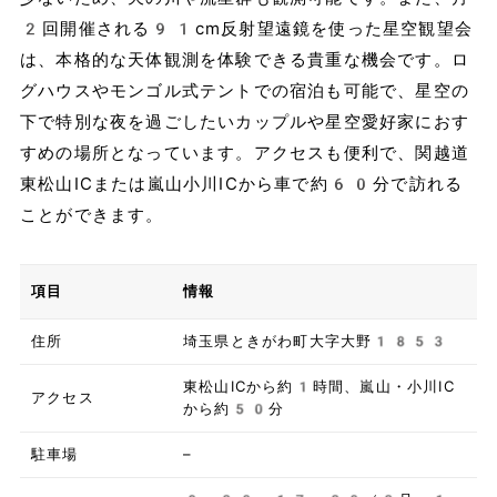
2回開催される91cm反射望遠鏡を使った星空観望会
は、本格的な天体観測を体験できる貴重な機会です。ロ
グハウスやモンゴル式テントでの宿泊も可能で、星空の
下で特別な夜を過ごしたいカップルや星空愛好家におす
すめの場所となっています。アクセスも便利で、関越道
東松山ICまたは嵐山小川ICから車で約60分で訪れる
ことができます。
項目
情報
住所
埼玉県ときがわ町大字大野1853
東松山ICから約1時間、嵐山・小川IC
アクセス
から約50分
駐車場
–