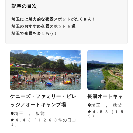
記事の目次
埼玉には魅力的な夜景スポットがたくさん！
埼玉のおすすめ夜景スポット6選
埼玉で夜景を楽しもう！
ケニーズ・ファミリー・ビレ
長瀞オートキャン
ッジ／オートキャンプ場
埼玉 , 秩父・長
4.58（154
埼玉 , 飯能
ミ）
4.43（1263件の口コ
ミ）