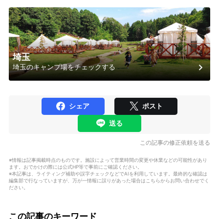
埼玉
埼玉のキャンプ場をチェックする
シェア
ポスト
送る
この記事の修正依頼を送る
※情報は記事掲載時点のものです。施設によって営業時間の変更や休業などの可能性があり
ます。おでかけの際には公式HP等で事前にご確認ください。
※本記事は、ライティング補助や誤字チェックなどでAIを利用しています。最終的な確認は
編集部で行なっていますが、万が一情報に誤りがあった場合はこちらからお問い合わせでく
ださい。
この記事のキーワード