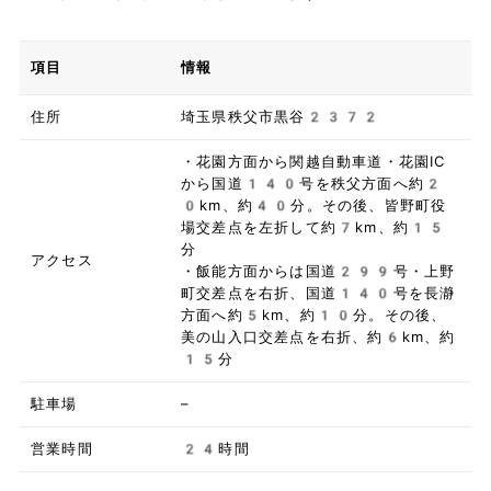
項目
情報
住所
埼玉県秩父市黒谷2372
・花園方面から関越自動車道・花園IC
から国道140号を秩父方面へ約2
0km、約40分。その後、皆野町役
場交差点を左折して約7km、約15
分
アクセス
・飯能方面からは国道299号・上野
町交差点を右折、国道140号を長瀞
方面へ約5km、約10分。その後、
美の山入口交差点を右折、約6km、約
15分
駐車場
–
営業時間
24時間