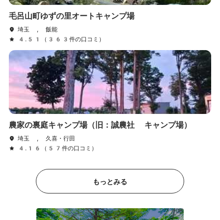
毛呂山町ゆずの里オートキャンプ場
埼玉 , 飯能
4.51（363件の口コミ）
農家の裏庭キャンプ場（旧：誠農社 キャンプ場）
埼玉 , 久喜・行田
4.16（57件の口コミ）
もっとみる