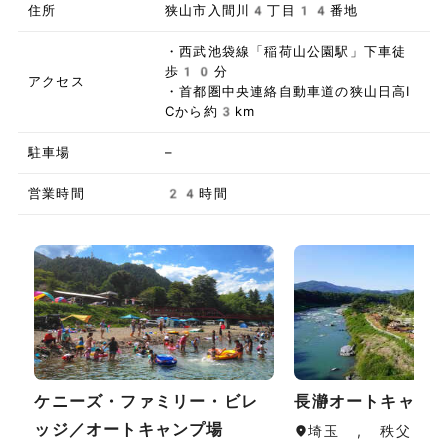
住所
狭山市入間川4丁目14番地
・西武池袋線「稲荷山公園駅」下車徒
歩10分
アクセス
・首都圏中央連絡自動車道の狭山日高I
Cから約3km
駐車場
–
営業時間
24時間
ケニーズ・ファミリー・ビレ
長瀞オートキャン
ッジ／オートキャンプ場
埼玉 , 秩父・長