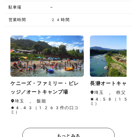
駐車場
–
営業時間
24時間
ケニーズ・ファミリー・ビレ
長瀞オートキャン
ッジ／オートキャンプ場
埼玉 , 秩父・長
4.58（154
埼玉 , 飯能
ミ）
4.43（1263件の口コ
ミ）
もっとみる