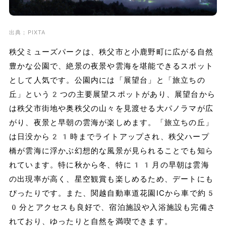
出典；PIXTA
秩父ミューズパークは、秩父市と小鹿野町に広がる自然
豊かな公園で、絶景の夜景や雲海を堪能できるスポット
として人気です。公園内には「展望台」と「旅立ちの
丘」という2つの主要展望スポットがあり、展望台から
は秩父市街地や奥秩父の山々を見渡せる大パノラマが広
がり、夜景と早朝の雲海が楽しめます。「旅立ちの丘」
は日没から21時までライトアップされ、秩父ハープ
橋が雲海に浮かぶ幻想的な風景が見られることでも知ら
れています。特に秋から冬、特に11月の早朝は雲海
の出現率が高く、星空観賞も楽しめるため、デートにも
ぴったりです。また、関越自動車道花園ICから車で約5
0分とアクセスも良好で、宿泊施設や入浴施設も完備さ
れており、ゆったりと自然を満喫できます。