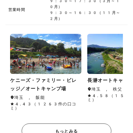
9：30～17：30（3月～1
0月）
営業時間
9：30～16：30（11月～
2月）
ケニーズ・ファミリー・ビレ
長瀞オートキャン
ッジ／オートキャンプ場
埼玉 , 秩父・長
4.58（154
埼玉 , 飯能
ミ）
4.43（1263件の口コ
ミ）
もっとみる