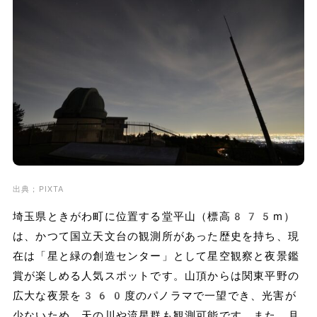
出典；PIXTA
埼玉県ときがわ町に位置する堂平山（標高875m）
は、かつて国立天文台の観測所があった歴史を持ち、現
在は「星と緑の創造センター」として星空観察と夜景鑑
賞が楽しめる人気スポットです。山頂からは関東平野の
広大な夜景を360度のパノラマで一望でき、光害が
少ないため、天の川や流星群も観測可能です。また、月