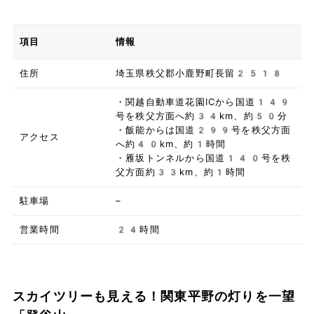
項目
情報
住所
埼玉県秩父郡小鹿野町長留2518
・関越自動車道花園ICから国道149
号を秩父方面へ約34km、約50分
・飯能からは国道299号を秩父方面
アクセス
へ約40km、約1時間
・雁坂トンネルから国道140号を秩
父方面約33km、約1時間
駐車場
–
営業時間
24時間
スカイツリーも見える！関東平野の灯りを一望