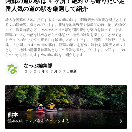
阿蘇の道の駅は4ヶ所！絶対立ち寄りたい定
番人気の道の駅を厳選して紹介
雄大な阿蘇の大地に点在する4つの道の駅は、阿蘇観光の重要な拠点として
多くの観光客に愛されています。新鮮な地元野菜や特産品の買い物、名物グ
ルメ、温泉施設など、それぞれの道の駅が個性豊かな魅力を持っています。
阿蘇の壮大な自然を眺めながらの休憩や、地元の味覚を楽しむことができ、
ドライブの途中で立ち寄るには最適なスポットです。「阿蘇」「波野」「大
津」「小国」の4つの道の駅は、阿蘇の魅力を存分に味わえる観光スポット
として、地域の情報発信基地としての役割も果たしています。今回は、これ
らの中から特におすすめの道の駅をご紹介します。
なっぷ編集部
2025年07月07日更新
熊本
熊本のキャンプ場をチェックする