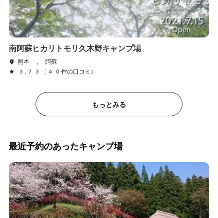
南阿蘇ヒカリトモリ久木野キャンプ場
熊本 , 阿蘇
3.73（40件の口コミ）
もっとみる
最近予約のあったキャンプ場