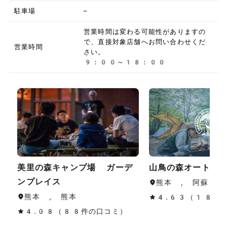
駐車場
–
営業時間は変わる可能性がありますの
で、直接対象店舗へお問い合わせくだ
営業時間
さい。
9：00～18：00
美里の森キャンプ場 ガーデ
山鳥の森オートキ
ンプレイス
熊本 , 阿蘇
熊本 , 熊本
4.63（188
4.08（88件の口コミ）