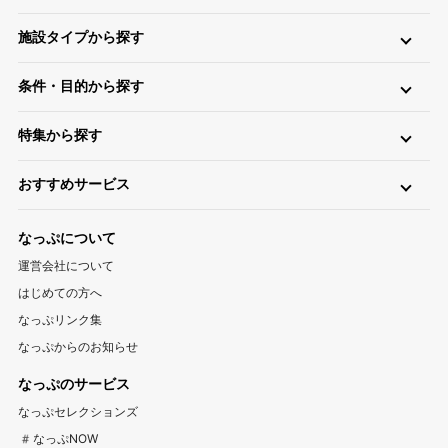
北海道・東北
施設タイプから探す
北海道キャンプ場
青森キャンプ場
岩手キャンプ場
ロッジ・ログハウス・コテージ
バンガロー
キャビン（ケビン）
宮城キャンプ場
秋田キャンプ場
山形キャンプ場
条件・目的から探す
区画サイト
フリーサイト
トレーラーハウス
ティピー
パオ
福島キャンプ場
日帰り・デイキャンプ
川（川遊び）
海（海水浴）
湖
高原
ツリーハウス・その他
グランピング
特集から探す
無料
手ぶら（レンタル）
釣り
バイク
キャンピングカー
関東
温泉・お風呂が楽しめるキャンプ場
お風呂（立ち寄り温泉）
星空（天体観測）
アスレチック
東京キャンプ場
神奈川キャンプ場
埼玉キャンプ場
おすすめサービス
ペットと一緒に遊べるキャンプ場特集
新着キャンプ場
自転車
直火
ペット
千葉キャンプ場
キャンプ情報サイト CAMP HACK
茨城キャンプ場
栃木キャンプ場
1区画100平米以上のキャンプ場特集
海が近いキャンプ場特集
なっぷについて
群馬キャンプ場
登山情報サイト YAMA HACK
釣り情報サイト TSURIHACK
スマートチェックインが利用できるキャンプ特集
運営会社について
自転車情報サイト CYCLEHACK
雨でも安心！キャンプ場特集
夏休みキャンプ場特集
北陸・甲信越
はじめての方へ
バーベキュー情報サイト BBQ HACK
標高が高いキャンプ場特集
川遊びが楽しめるキャンプ場特集
山梨キャンプ場
長野キャンプ場
新潟キャンプ場
なっぷリンク集
中古アウトドア用品販売サイト UZD
なっぷからのお知らせ
富山キャンプ場
石川キャンプ場
福井キャンプ場
アウトドア用品宅配買取サービス UZD
松島観光ナビ
なっぷのサービス
バーベキュー検索予約サイト Hero！
東海
なっぷセレクションズ
岐阜キャンプ場
静岡キャンプ場
愛知キャンプ場
#なっぷNOW