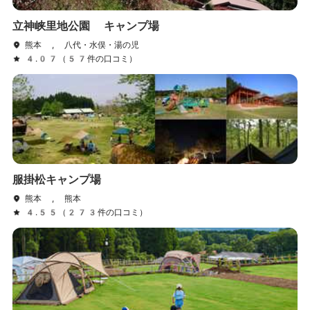
立神峡里地公園 キャンプ場
熊本 , 八代・水俣・湯の児
4.07（57件の口コミ）
服掛松キャンプ場
熊本 , 熊本
4.55（273件の口コミ）