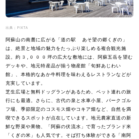
出典；PIXTA
阿蘇山の南麓に広がる「道の駅 あそ望の郷くぎの」
は、絶景と地域の魅力をたっぷり楽しめる複合観光施
設。約3,000坪の広大な敷地には、阿蘇五岳を望む
デッキや、地元特産品が揃う物産館「旬鮮あじわい
館」、本格的なあか牛料理を味わえるレストランなどが
充実しています。
芝生広場と無料ドッグランがあるため、ペット連れの旅
行にも最適。さらに、古代の泉と水車小屋、パークゴル
フ場、季節限定のコスモス畑やコキア畑など、自然を満
喫できるスポットが点在しています。地元農家直送の新
鮮な野菜や果物、「阿蘇の伏流水」で育ったブランド米
「くぎの米」も人気です。そば打ち体験ができる「南阿