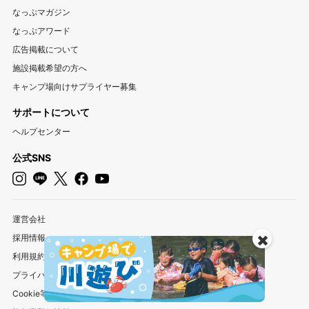
三重キャンプ場
なっぷマガジン
なっぷアワード
関西
広告掲載について
大阪キャンプ場
兵庫キャンプ場
京都キャンプ場
施設掲載希望の方へ
滋賀キャンプ場
奈良キャンプ場
和歌山キャンプ場
キャンプ場向けサプライヤー募集
サポートについて
中国・四国
ヘルプセンター
岡山キャンプ場
広島キャンプ場
鳥取キャンプ場
島根キャンプ場
山口キャンプ場
香川キャンプ場
公式SNS
徳島キャンプ場
愛媛キャンプ場
高知キャンプ場
九州・沖縄
運営会社
福岡キャンプ場
佐賀キャンプ場
長崎キャンプ場
✖️
採用情報
熊本キャンプ場
大分キャンプ場
宮崎キャンプ場
利用規約
鹿児島キャンプ場
沖縄キャンプ場
プライバシーポリシー
Cookie等を利用したお客様情報の外部送信について