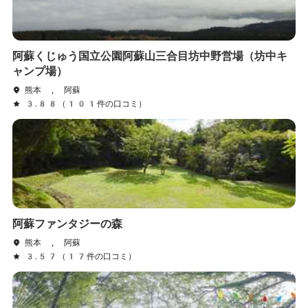
阿蘇くじゅう国立公園阿蘇山三合目坊中野営場（坊中キ
ャンプ場）
熊本 , 阿蘇
3.88（101件の口コミ）
阿蘇ファンタジーの森
熊本 , 阿蘇
3.57（17件の口コミ）