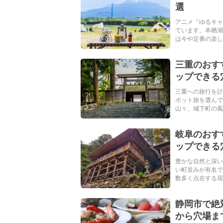
選
アニメ『ゆるキャ
ています。本栖湖
は今や定番の楽しみ
三重のおす
ップできる
三重への旅行を計
ポット旅を選んで
山々、城下町の風
岐阜のおす
ップできる
豊かな自然と深い
い町並みが有名で
数多く点在する屈指
静岡市で絶
から穴場ま