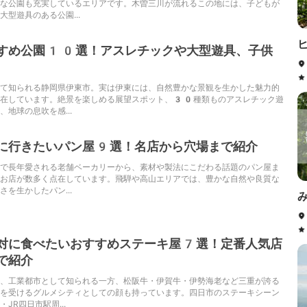
な公園も充実しているエリアです。木曽三川が流れるこの地には、子どもが
型遊具のある公園...
すめ公園10選！アスレチックや大型遊具、子供
て知られる静岡県伊東市。実は伊東には、自然豊かな景観を生かした魅力的
点在しています。絶景を楽しめる展望スポット、30種類ものアスレチック遊
地球の息吹を感...
に行きたいパン屋9選！名店から穴場まで紹介
で長年愛される老舗ベーカリーから、素材や製法にこだわる話題のパン屋ま
お店が数多く点在しています。飛騨や高山エリアでは、豊かな自然や良質な
を生かしたパン...
対に食べたいおすすめステーキ屋7選！定番人気店
で紹介
、工業都市として知られる一方、松阪牛・伊賀牛・伊勢海老など三重が誇る
を受けるグルメシティとしての顔も持っています。四日市のステーキシーン
JR四日市駅周...