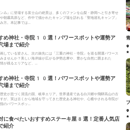
ン△』に登場する富士山の絶景は、多くのファンを山梨・静岡へと引き寄せ
や朝霧高原など、作中で描かれたキャンプ場を訪れる「聖地巡礼キャンプ」
方。本記事では...
すめ神社・寺院10選！パワースポットや運勢ア
穴場まで紹介
画している皆さん、次の旅先には「三重の神社・寺院」を巡る開運パワース
みませんか？美しい海岸線が広がる伊勢志摩や、豊かな自然に囲まれた
情が残るエリアなど、...
すめ神社・寺院10選！パワースポットや運勢ア
穴場まで紹介
歴史が息づく清流の国、岐阜エリア。世界遺産である白川郷や飛騨高山の古
すが、実は古くから地域を守ってきた歴史ある神社や、心癒やされる寺院が
のパワースポッ...
対に食べたいおすすめステーキ屋8選！定番人気店
で紹介