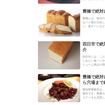
豊橋で絶対
豊橋には、毎日の
なパン屋が点在し
ン、菓子パンなど、
四日市で絶
介
四日市には、こだ
しみたい食パンや
リューム満点の惣菜
豊橋で絶対
ら穴場まで
愛知県豊橋市は、
都市です。豊橋カ
ステーキも充実した