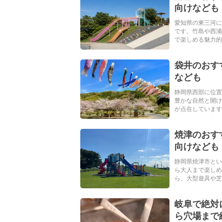
向けなども
愛知県の東三河に
です。竹島や西浦
で楽しめる魅力的な
袋井のおす
なども
静岡県西部に位置
豊かな自然と開け
が点在しています。
焼津のおす
向けなども
静岡県焼津市とい
ら大人まで楽しめ
ら、大型遊具や芝生
岐阜で絶対
ら穴場まで