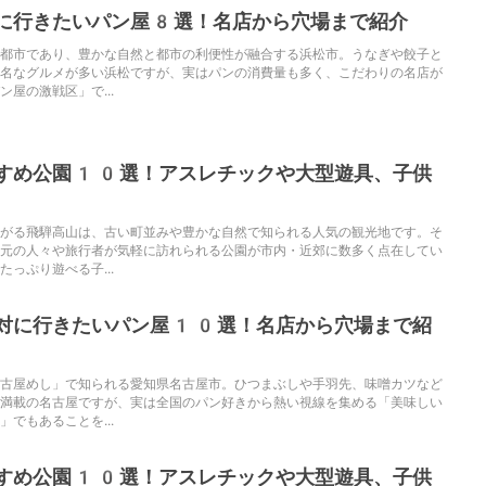
に行きたいパン屋8選！名店から穴場まで紹介
都市であり、豊かな自然と都市の利便性が融合する浜松市。うなぎや餃子と
名なグルメが多い浜松ですが、実はパンの消費量も多く、こだわりの名店が
屋の激戦区」で...
すめ公園10選！アスレチックや大型遊具、子供
がる飛騨高山は、古い町並みや豊かな自然で知られる人気の観光地です。そ
元の人々や旅行者が気軽に訪れられる公園が市内・近郊に数多く点在してい
っぷり遊べる子...
対に行きたいパン屋10選！名店から穴場まで紹
古屋めし」で知られる愛知県名古屋市。ひつまぶしや手羽先、味噌カツなど
満載の名古屋ですが、実は全国のパン好きから熱い視線を集める「美味しい
でもあることを...
すめ公園10選！アスレチックや大型遊具、子供