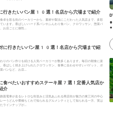
に行きたいパン屋10選！名店から穴場まで紹介
D
食卓を彩る街のベーカリーから、素材や製法にこだわった人気店まで、多彩
ています。香ばしいハード系パンやふんわり食パン、クロワッサン、惣菜パ
お店ごとに個性...
対に行きたいパン屋10選！名店から穴場まで紹
わりのパン作りを続ける人気ベーカリーが数多くあります。毎日の朝食に楽
、香ばしく焼き上げられたクロワッサン、食事に合わせやすいバゲット、ボ
パンなど、お店...
に食べたいおすすめステーキ屋7選！定番人気店か
紹介
路面電車が走るレトロな街並みと活気あふれる商店街が魅力の東三河の中心
レーうどんや豊橋ちくわで知られるグルメシティとして知られる一方、実は
ラインナップが...