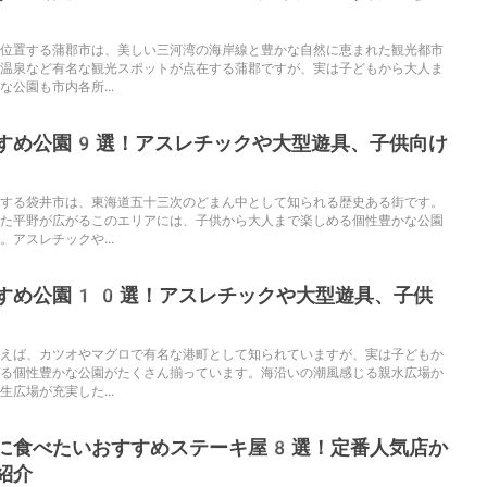
位置する蒲郡市は、美しい三河湾の海岸線と豊かな自然に恵まれた観光都市
温泉など有名な観光スポットが点在する蒲郡ですが、実は子どもから大人ま
公園も市内各所...
すめ公園9選！アスレチックや大型遊具、子供向け
する袋井市は、東海道五十三次のどまん中として知られる歴史ある街です。
た平野が広がるこのエリアには、子供から大人まで楽しめる個性豊かな公園
アスレチックや...
すめ公園10選！アスレチックや大型遊具、子供
えば、カツオやマグロで有名な港町として知られていますが、実は子どもか
る個性豊かな公園がたくさん揃っています。海沿いの潮風感じる親水広場か
広場が充実した...
に食べたいおすすめステーキ屋8選！定番人気店か
紹介