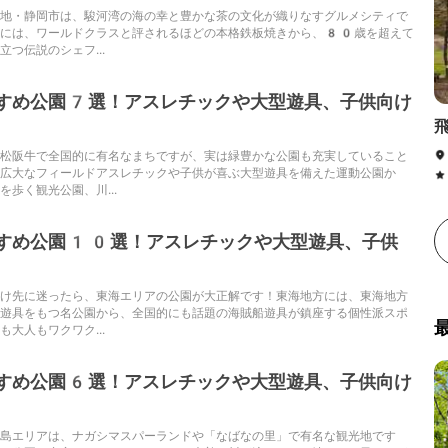
地・静岡市は、駿河湾の海の幸と豊かな茶の文化が織りなすグルメシティで
内には、ワールドクラスと評されるほどの本格鉄板焼きから、80歳を超えて
つ伝説のシェフ...
すめ公園7選！アスレチックや大型遊具、子供向け
松阪牛で全国的に有名なまちですが、実は緑豊かな公園も充実していること
広大なフィールドアスレチックや子供が喜ぶ大型遊具を備えた運動公園か
歩く観光公園、川...
すめ公園10選！アスレチックや大型遊具、子供
け先に迷ったら、東海エリアの公園が大正解です！東海地方には、東海地方
遊具をもつ名公園から、全国的にも話題の海賊船遊具が鎮座する個性派スポ
大人もワクワク...
すめ公園6選！アスレチックや大型遊具、子供向け
島エリアは、ナガシマスパーランドや「なばなの里」で有名な観光地です