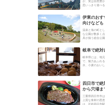
が、実は自然豊か
思いっきり遊べる大
伊東のおす
向けなども
温泉と海の町とし
な公園が数多く
具が揃う総合公園、
岐阜で絶対
岐阜県には、地元
で、魅力あふれる
水、小麦のおいしさ
四日市で絶
から穴場ま
三重県四日市市は
上質な食材の恩恵
は、近鉄四日市駅・