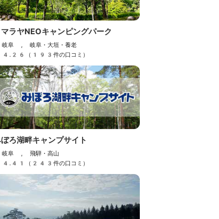
ヒマラヤNEOキャンピングパーク
岐阜 , 岐阜・大垣・養老
4.26（193件の口コミ）
みぼろ湖畔キャンプサイト
岐阜 , 飛騨・高山
4.41（243件の口コミ）