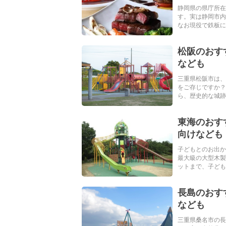
静岡県の県庁所在
す。実は静岡市
なお現役で鉄板に立
松阪のおす
なども
三重県松阪市は、
をご存じですか？
ら、歴史的な城跡を
東海のおす
向けなども
子どもとのお出か
最大級の大型木製
ットまで、子どもも
長島のおす
なども
三重県桑名市の長