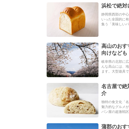
浜松で絶対
静岡県西部の中心
いった全国的に有
集う「美味しいパン
高山のおす
向けなども
岐阜県の北部に広
んな高山には、地
ます。大型遊具でた
名古屋で絶
介
独特の食文化「名
魅力的なグルメが
パン屋の超激戦区」
蒲郡のおす