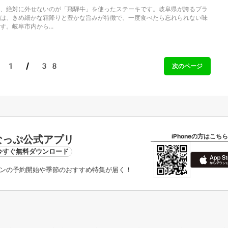
、絶対に外せないのが「飛騨牛」を使ったステーキです。岐阜県が誇るブラ
は、きめ細かな霜降りと豊かな旨みが特徴で、一度食べたら忘れられない味
。岐阜市内から...
1 / 38
次のページ
iPhoneの方はこちら
なっぷ公式アプリ
今すぐ無料ダウンロード
ンの予約開始や季節のおすすめ特集が届く！