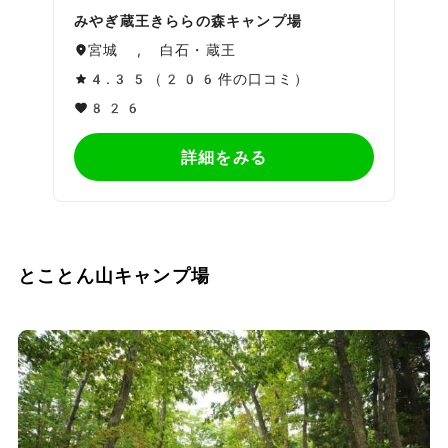
みやぎ蔵王きららの森キャンプ場
宮城 , 白石・蔵王
4.35（206件の口コミ）
826
詳細をみる
とことん山キャンプ場