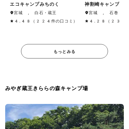
エコキャンプみちのく
神割崎キャンプ場
宮城 , 白石・蔵王
宮城 , 石巻・気
4.48（224件の口コミ）
4.28（230
もっとみる
みやぎ蔵王きららの森キャンプ場