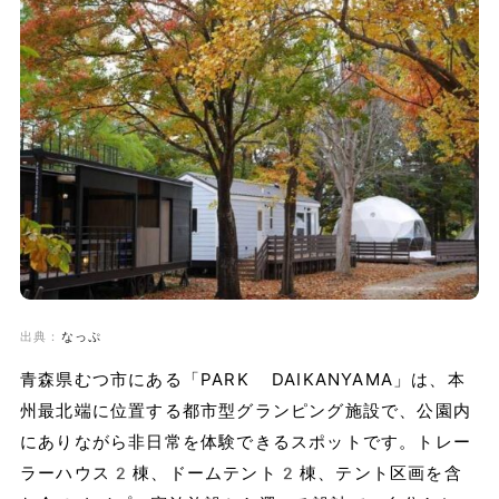
出典：
なっぷ
青森県むつ市にある「PARK DAIKANYAMA」は、本
州最北端に位置する都市型グランピング施設で、公園内
にありながら非日常を体験できるスポットです。トレー
ラーハウス2棟、ドームテント2棟、テント区画を含