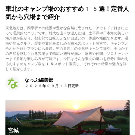
東北のキャンプ場のおすすめ15選！定番人
気から穴場まで紹介
東北地方は、四季折々の絶景や豊かな自然に恵まれた、アウトドア好きにと
って理想的なエリアです。雄大な山々や澄んだ湖、太平洋や日本海の美しい
海岸線が広がり、都市部では味わえない自然との一体感を堪能できます。温
泉や地元グルメ、歴史や文化を楽しめる観光スポットも豊富で、キャンプと
合わせた旅行プランにも最適。初心者向けの高規格キャンプ場や、手つかず
の自然を感じられる穴場まで幅広い施設が揃い、家族や仲間、ソロキャンパ
ーまで多彩な楽しみ方が可能です。今回はそんな東北の魅力を存分に味わえ
るおすすめキャンプ場を15スポット厳選し、それぞれの特徴や魅力を詳
しく紹介します。
なっぷ編集部
2025年09月13日更新
宮城