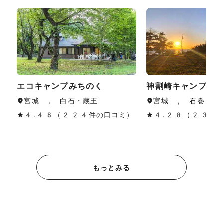
エコキャンプみちのく
神割崎キャンプ場
宮城 , 白石・蔵王
宮城 , 石巻・気
4.48（224件の口コミ）
4.28（230
もっとみる