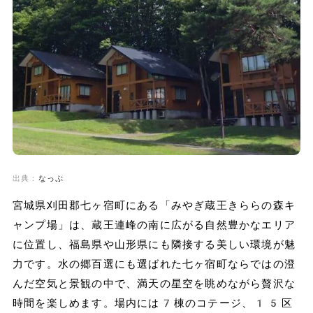
出典：
なっぷ
宮城県刈田郡七ヶ宿町にある「みやぎ蔵王きららの森キ
ャンプ場」は、蔵王連峰の南に広がる自然豊かなエリア
に位置し、福島県や山形県にも隣接する美しい環境が魅
力です。水の郷百選にも選ばれた七ヶ宿町ならではの澄
んだ空気と景観の中で、満天の星空を眺めながら贅沢な
時間を楽しめます。場内には7棟のコテージ、15区