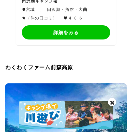
田沢湖キャンプ場
宮城 , 田沢湖・角館・大曲
（件の口コミ）
486
詳細をみる
わくわくファーム前森高原
✖️