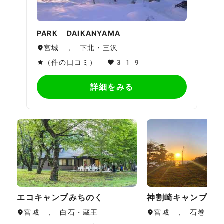
PARK DAIKANYAMA
宮城 , 下北・三沢
（件の口コミ）
319
詳細をみる
エコキャンプみちのく
神割崎キャンプ場
宮城 , 白石・蔵王
宮城 , 石巻・気