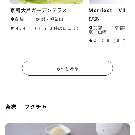
京都大呂ガーデンテラス
Merriest Vill
ぴあ
京都 , 綾部・福知山
京都 , 京都南部
4.41（123件の口コミ）
京・山崎）
4.25（87件
もっとみる
茶寮 フクチャ