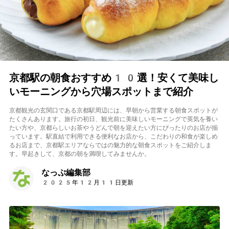
京都駅の朝食おすすめ10選！安くて美味し
いモーニングから穴場スポットまで紹介
京都観光の玄関口である京都駅周辺には、早朝から営業する朝食スポットが
たくさんあります。旅行の初日、観光前に美味しいモーニングで英気を養い
たい方や、京都らしいお茶やうどんで朝を迎えたい方にぴったりのお店が揃
っています。駅直結で利用できる便利なお店から、こだわりの和食が楽しめ
るお店まで、京都駅エリアならではの魅力的な朝食スポットをご紹介しま
す。早起きして、京都の朝を満喫してみませんか。
なっぷ編集部
2025年12月11日更新