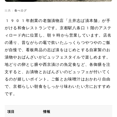
出典：
食べログ
1901年創業の老舗漬物店「土井志ば漬本舗」が手
がける和食レストランです。京都駅八条口1階のアステ
ィロード内に位置し、朝9時から営業しています。店名
の通り、昔ながらの竈で炊いたふっくらつやつやのご飯
が自慢で、看板商品の志ば漬をはじめとする自家製のお
漬物やおばんざいがビュッフェスタイルで楽しめます。
地どりの卵とじ膳や西京漬けの魚定食など、各御膳を注
文すると、お漬物とおばんざいのビュッフェが付いてく
るのが嬉しいポイント。ご飯とお味噌汁はおかわり自由
で、京都らしい朝食をしっかり味わいたい方におすすめ
です。
項目
情報