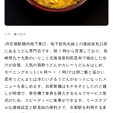
出典：
食べログ
JR京都駅構内地下東口、地下鉄烏丸線との接続改札口前
にあるうどん専門店です。朝7時から営業しており、長
崎県九十九島のいりこと北海道産利尻昆布で抽出した出
汁が自慢。人気の鶏卵うどんやカレーうどんをはじめ、
モーニングセット(6時〜11時)では卵ご飯と温かい
昆布うどんまたは冷たいざるうどんがセットになったメ
ニューを楽しめます。自家製麺はモチモチとしたのど越
しが特徴で、券売機で食券を購入するセルフサービス形
式のため、スピーディーに食事ができます。リーズナブ
ルな価格設定と駅直結の便利さで、京都駅を利用する多