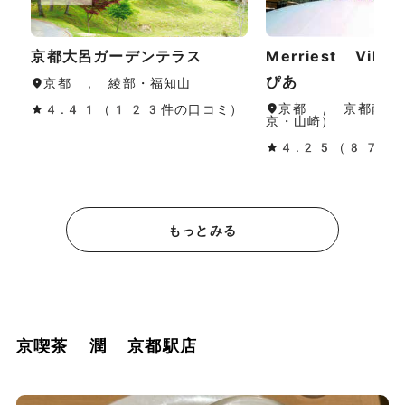
京都大呂ガーデンテラス
Merriest Vill
ぴあ
京都 , 綾部・福知山
京都 , 京都南部
4.41（123件の口コミ）
京・山崎）
4.25（87件
もっとみる
京喫茶 潤 京都駅店