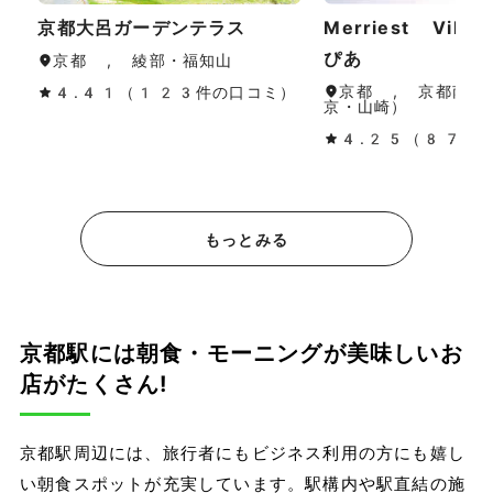
京都大呂ガーデンテラス
Merriest Vill
ぴあ
京都 , 綾部・福知山
京都 , 京都南部
4.41（123件の口コミ）
京・山崎）
4.25（87件
もっとみる
京都駅には朝食・モーニングが美味しいお
店がたくさん!
京都駅周辺には、旅行者にもビジネス利用の方にも嬉し
い朝食スポットが充実しています。駅構内や駅直結の施