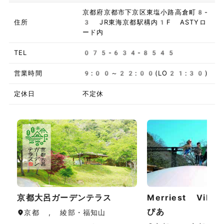
京都府京都市下京区東塩小路高倉町8-
住所
3 JR東海京都駅構内1F ASTYロ
ード内
TEL
075-634-8545
営業時間
9:00～22:00(LO21:30)
定休日
不定休
京都大呂ガーデンテラス
Merriest Vill
ぴあ
京都 , 綾部・福知山