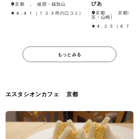
ぴあ
京都 , 綾部・福知山
京都 , 京都南部
4.41（123件の口コミ）
京・山崎）
4.25（87件
もっとみる
エスタシオンカフェ 京都