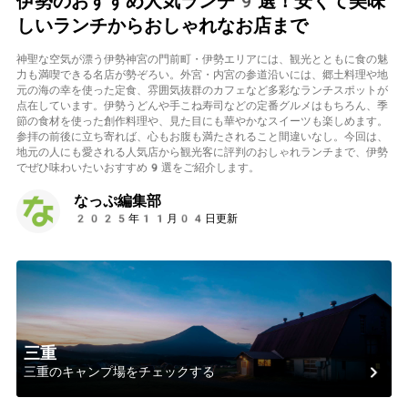
伊勢のおすすめ人気ランチ9選！安くて美味
しいランチからおしゃれなお店まで
神聖な空気が漂う伊勢神宮の門前町・伊勢エリアには、観光とともに食の魅
力も満喫できる名店が勢ぞろい。外宮・内宮の参道沿いには、郷土料理や地
元の海の幸を使った定食、雰囲気抜群のカフェなど多彩なランチスポットが
点在しています。伊勢うどんや手こね寿司などの定番グルメはもちろん、季
節の食材を使った創作料理や、見た目にも華やかなスイーツも楽しめます。
参拝の前後に立ち寄れば、心もお腹も満たされること間違いなし。今回は、
地元の人にも愛される人気店から観光客に評判のおしゃれランチまで、伊勢
でぜひ味わいたいおすすめ9選をご紹介します。
なっぷ編集部
2025年11月04日更新
三重
三重のキャンプ場をチェックする