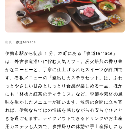
出典：
参道terrace
伊勢市駅から徒歩1分、本町にある「参道terrace」
は、外宮参道沿いに佇む人気カフェ。炭火焙煎の香り豊
かなコーヒーと、丁寧に仕上げられたスイーツが評判で
す。看板メニューの「釜出しカステラセット」は、ふわ
っとやさしい甘みとしっとり食感が楽しめる一品。ほか
にも「林檎と紅茶のティラミス」など、季節や素材の風
味を生かしたメニューが揃います。散策の合間に立ち寄
れば、伊勢ならではの情緒を感じながら心安らぐひとと
きを過ごせます。テイクアウトできるドリンクやお土産
用カステラも人気で、参拝帰りの休憩や手土産探しにも