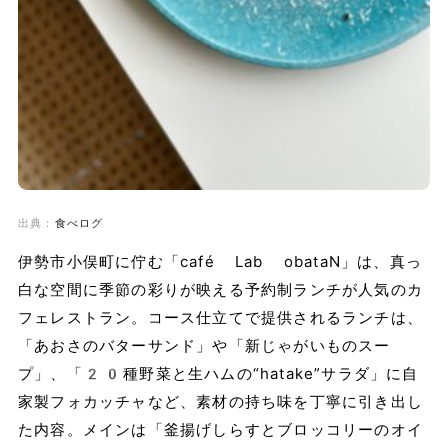
出典：
食べログ
伊勢市小俣町に佇む「café Lab obataN」は、真っ
白な空間に季節の彩りが映える予約制ランチが人気のカ
フェレストラン。コース仕立てで提供されるランチは、
「あおさのバターサンド」や「新じゃがいものスー
プ」、「20種野菜と生ハムの“hatake”サラダ」に自
家製フォカッチャなど、素材の持ち味を丁寧に引き出し
た内容。メインは「釜揚げしらすとブロッコリーのオイ