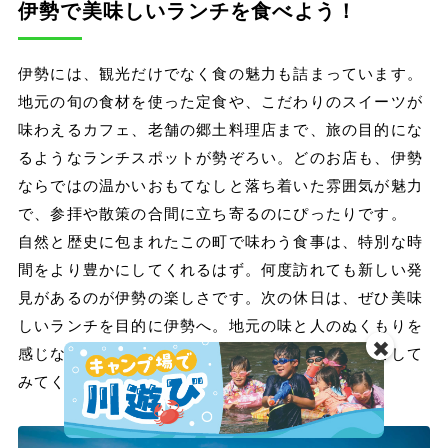
伊勢で美味しいランチを食べよう！
伊勢には、観光だけでなく食の魅力も詰まっています。
地元の旬の食材を使った定食や、こだわりのスイーツが
味わえるカフェ、老舗の郷土料理店まで、旅の目的にな
るようなランチスポットが勢ぞろい。どのお店も、伊勢
ならではの温かいおもてなしと落ち着いた雰囲気が魅力
で、参拝や散策の合間に立ち寄るのにぴったりです。
自然と歴史に包まれたこの町で味わう食事は、特別な時
間をより豊かにしてくれるはず。何度訪れても新しい発
見があるのが伊勢の楽しさです。次の休日は、ぜひ美味
しいランチを目的に伊勢へ。地元の味と人のぬくもりを
✖️
感じながら、心もお腹も満たされるひとときを過ごして
みてください。