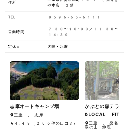
住所
や本店 2階
TEL
0596-65-6111
7:30〜10:00／11:30〜
営業時間
14:30
定休日
火曜・水曜
志摩オートキャンプ場
かぶとの森テラス 
&LOCAL FITNE
三重 , 志摩
三重 , 桑名・長
4.49（206件の口コミ）
湯の山・鈴鹿