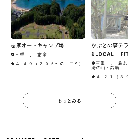
志摩オートキャンプ場
かぶとの森テラス 
&LOCAL FITNE
三重 , 志摩
三重 , 桑名・長
4.49（206件の口コミ）
湯の山・鈴鹿
4.21（396
もっとみる