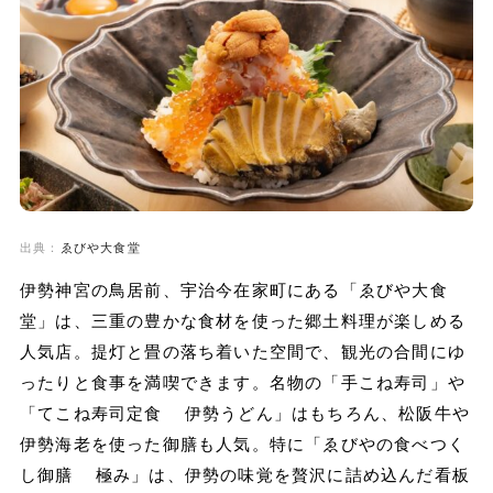
出典：
ゑびや大食堂
伊勢神宮の鳥居前、宇治今在家町にある「ゑびや大食
堂」は、三重の豊かな食材を使った郷土料理が楽しめる
人気店。提灯と畳の落ち着いた空間で、観光の合間にゆ
ったりと食事を満喫できます。名物の「手こね寿司」や
「てこね寿司定食 伊勢うどん」はもちろん、松阪牛や
伊勢海老を使った御膳も人気。特に「ゑびやの食べつく
し御膳 極み」は、伊勢の味覚を贅沢に詰め込んだ看板