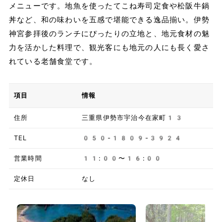
メニューです。地魚を使ったてこね寿司定食や松阪牛鍋
丼など、和の味わいを五感で堪能できる逸品揃い。伊勢
神宮参拝後のランチにぴったりの立地と、地元食材の魅
力を活かした料理で、観光客にも地元の人にも長く愛さ
れている老舗食堂です。
項目
情報
住所
三重県伊勢市宇治今在家町13
TEL
050-1809-3924
営業時間
11:00〜16:00
定休日
なし