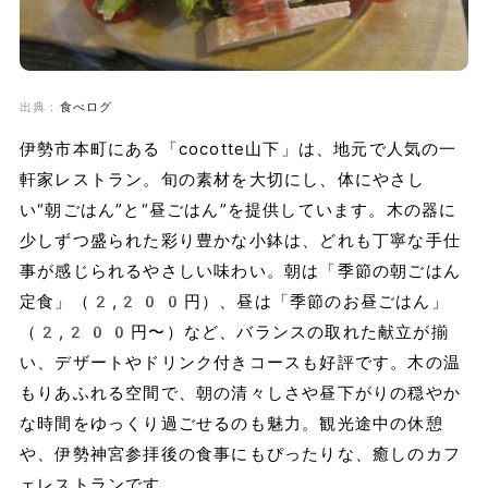
出典：
食べログ
伊勢市本町にある「cocotte山下」は、地元で人気の一
軒家レストラン。旬の素材を大切にし、体にやさし
い“朝ごはん”と“昼ごはん”を提供しています。木の器に
少しずつ盛られた彩り豊かな小鉢は、どれも丁寧な手仕
事が感じられるやさしい味わい。朝は「季節の朝ごはん
定食」（2,200円）、昼は「季節のお昼ごはん」
（2,200円〜）など、バランスの取れた献立が揃
い、デザートやドリンク付きコースも好評です。木の温
もりあふれる空間で、朝の清々しさや昼下がりの穏やか
な時間をゆっくり過ごせるのも魅力。観光途中の休憩
や、伊勢神宮参拝後の食事にもぴったりな、癒しのカフ
ェレストランです。