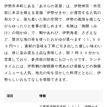
伊勢市本町にある「あそらの茶屋」は、伊勢神宮・外宮
前に本店を構える老舗「伊勢せきや」が運営する人気の
和カフェ。落ち着いた和の空間で、伊勢の風情を感じな
がらゆったりと食事が楽しめます。名物は「御饌（み
け）の朝かゆ」で、鯛やあわび、伊勢海老、さざえな
ど、贅沢な海の幸を使ったおかゆが選べます（1,50
0円〜）。素材の旨味を丁寧に引き出した優しい味わい
は、体に染み渡る上品な美味しさ。朝7時30分から
営業しており、参拝前の朝食にもぴったりです。ランチ
タイムには、伊勢鯛の御饌膳や煮あわび釜飯などの御膳
メニューも人気。地元の旬を活かした料理とともに、伊
勢らしいおもてなしを堪能できます。
項目
情報
三重県伊勢市本町13-7 伊勢せき