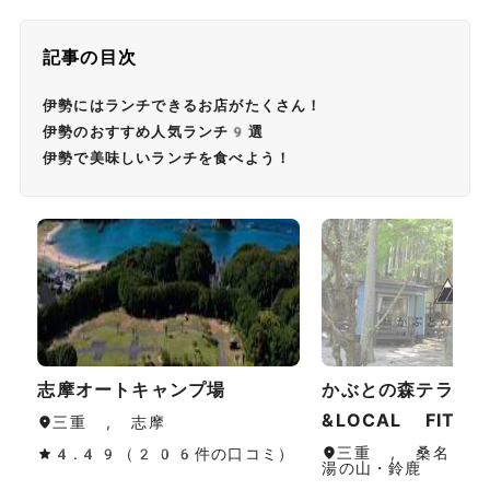
記事の目次
伊勢にはランチできるお店がたくさん！
伊勢のおすすめ人気ランチ9選
伊勢で美味しいランチを食べよう！
志摩オートキャンプ場
かぶとの森テラス 
&LOCAL FITNE
三重 , 志摩
三重 , 桑名・長
4.49（206件の口コミ）
湯の山・鈴鹿