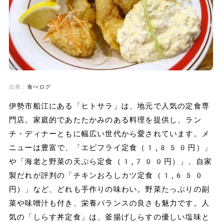
出典：
食べログ
伊勢市船江にある「ヒトサラ」は、地元で人気の定食専
門店。家庭的であたたかみのある料理を提供し、ラン
チ・ディナーともに幅広い世代から愛されています。メ
ニューは豊富で、「エビフライ定食（1,850円）」
や「海老と野菜の天ぷら定食（1,700円）」、自家
製だれが評判の「チキンおろしカツ定食（1,650
円）」など、どれも手作りの味わい。野菜たっぷりの副
菜や味噌汁も付き、栄養バランスの良さも魅力です。人
気の「しらす丼定食」は、釜揚げしらすの優しい塩味と