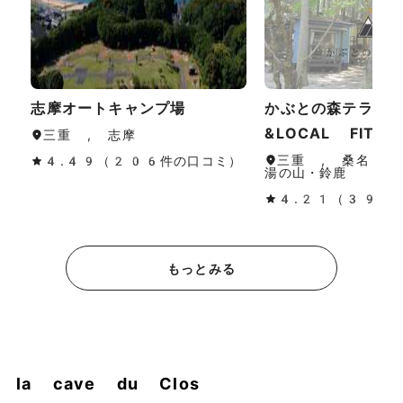
志摩オートキャンプ場
かぶとの森テラス 
&LOCAL FITNE
三重 , 志摩
三重 , 桑名・長
4.49（206件の口コミ）
湯の山・鈴鹿
4.21（396
もっとみる
la cave du Clos