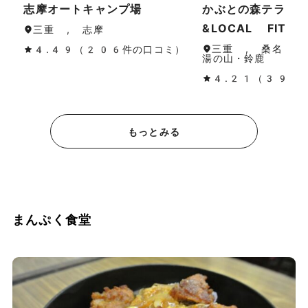
志摩オートキャンプ場
かぶとの森テラス 
&LOCAL FITNE
三重 , 志摩
三重 , 桑名・長
4.49（206件の口コミ）
湯の山・鈴鹿
4.21（396
もっとみる
まんぷく食堂