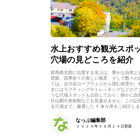
水上おすすめ観光スポ
穴場の見どころを紹介
群馬県北部に位置する水上は、豊かな自然と
景観、四季折々の美しい風景、そして数々の
ては、谷川岳ロープウェイから望む絶景や、
きにはラフティングやトレッキングなどのア
うな穴場スポットも点在しており、静かに自
社仏閣や美術館なども見逃せません。この記
る穴場まで、厳選した10か所をご紹介しま
なっぷ編集部
2024年08月29日更新