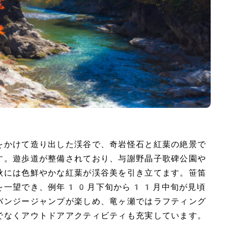
をかけて造り出した渓谷で、奇岩怪石と紅葉の絶景で
す。遊歩道が整備されており、与謝野晶子歌碑公園や
秋には色鮮やかな紅葉が渓谷美を引き立てます。笹笛
を一望でき、例年10月下旬から11月中旬が見頃
バンジージャンプが楽しめ、竜ヶ瀬ではラフティング
でなくアウトドアアクティビティも充実しています。