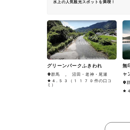
水上の人気観光スポットを満喫！
グリーンパークふきわれ
無
ャ
群馬 , 沼田・老神・尾瀬
4.53（1170件の口コ
ミ）