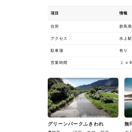
項目
情報
住所
群馬県
アクセス
水上
駐車場
有り
営業時間
24
グリーンパークふきわれ
無