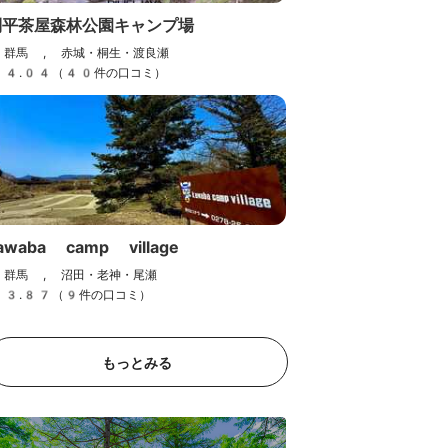
利平茶屋森林公園キャンプ場
群馬 , 赤城・桐生・渡良瀬
4.04（40件の口コミ）
OZE-HOSHISORA GLAM
awaba camp village
PING&CAMP RESORT
群馬 , 沼田・老神・尾瀬
（旧：ほたか牧場キャンプ
ミ）
3.87（9件の口コミ）
場）
群馬 , 沼田・老神・尾瀬
もっとみる
4.22（108件の口コミ）