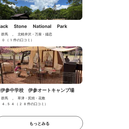
lack Stone National Park
群馬 , 北軽井沢・万座・嬬恋
0（1件の口コミ）
旧伊参中学校 伊参オートキャンプ場
群馬 , 草津・尻焼・花敷
4.54（28件の口コミ）
もっとみる