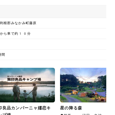
利根郡みなかみ町藤原
駅から車で約10分
時間
印良品カンパーニャ嬬恋キ
星の降る森