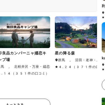
印良品カンパーニャ嬬恋キ
星の降る森
k
ンプ場
群馬 , 沼田・老神・尾瀬
群馬 , 北軽井沢・万座・嬬恋
4.24（371件の口コ
4.14（351件の口コミ）
もっとみる