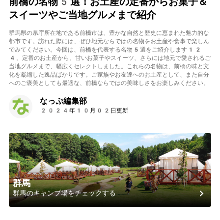
前橋の名物5選！お土産の定番からお菓子＆
スイーツやご当地グルメまで紹介
群馬県の県庁所在地である前橋市は、豊かな自然と歴史に恵まれた魅力的な
都市です。訪れた際には、ぜひ地元ならではの名物をお土産や食事で楽しん
でみてください。今回は、前橋を代表する名物5選をご紹介します12
4。定番のお土産から、甘いお菓子やスイーツ、さらには地元で愛されるご
当地グルメまで、幅広くセレクトしました。これらの名物は、前橋の味と文
化を凝縮した逸品ばかりです。ご家族やお友達へのお土産として、また自分
へのご褒美としても最適な、前橋ならではの美味しさをお楽しみください。
なっぷ編集部
2024年10月02日更新
群馬
群馬のキャンプ場をチェックする