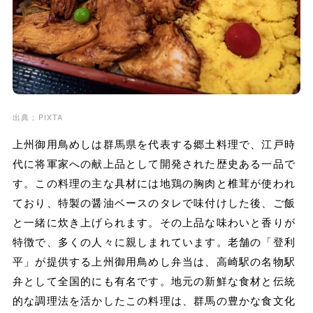
出典；PIXTA
上州御用鳥めしは群馬県を代表する郷土料理で、江戸時
代に将軍家への献上品として開発された歴史ある一品で
す。この料理の主な具材には地鶏の胸肉と椎茸が使われ
ており、特製の醤油ベースのタレで味付けした後、ご飯
と一緒に炊き上げられます。その上品な味わいと香りが
特徴で、多くの人々に親しまれています。老舗の「登利
平」が提供する上州御用鳥めし弁当は、高崎駅の名物駅
弁として全国的にも有名です。地元の新鮮な食材と伝統
的な調理法を活かしたこの料理は、群馬の豊かな食文化