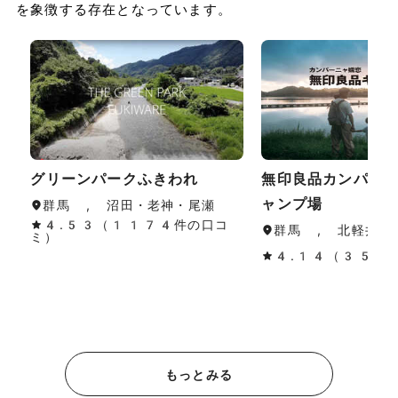
を象徴する存在となっています。
グリーンパークふきわれ
無印良品カンパー
ャンプ場
群馬 , 沼田・老神・尾瀬
4.53（1174件の口コ
群馬 , 北軽井沢
ミ）
4.14（351
もっとみる