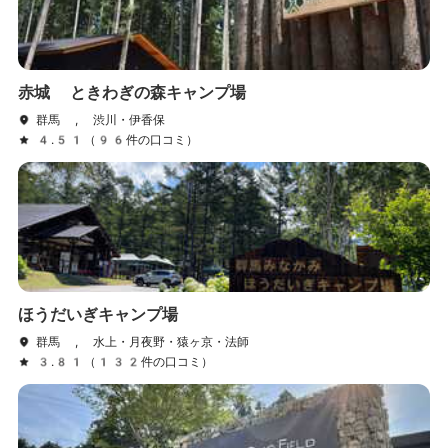
赤城 ときわぎの森キャンプ場
群馬 , 渋川・伊香保
4.51（96件の口コミ）
ほうだいぎキャンプ場
群馬 , 水上・月夜野・猿ヶ京・法師
3.81（132件の口コミ）