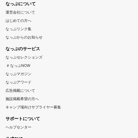
なっぷについて
群馬キャンプ場
登山情報サイト YAMA HACK
釣り情報サイト TSURIHACK
スマートチェックインが利用できるキャンプ特集
運営会社について
自転車情報サイト CYCLEHACK
雨でも安心！キャンプ場特集
夏休みキャンプ場特集
北陸・甲信越
はじめての方へ
バーベキュー情報サイト BBQ HACK
標高が高いキャンプ場特集
川遊びが楽しめるキャンプ場特集
山梨キャンプ場
長野キャンプ場
新潟キャンプ場
なっぷリンク集
中古アウトドア用品販売サイト UZD
なっぷからのお知らせ
富山キャンプ場
石川キャンプ場
福井キャンプ場
アウトドア用品宅配買取サービス UZD
松島観光ナビ
なっぷのサービス
バーベキュー検索予約サイト Hero！
東海
なっぷセレクションズ
岐阜キャンプ場
静岡キャンプ場
愛知キャンプ場
#なっぷNOW
三重キャンプ場
なっぷマガジン
なっぷアワード
関西
広告掲載について
大阪キャンプ場
兵庫キャンプ場
京都キャンプ場
施設掲載希望の方へ
滋賀キャンプ場
奈良キャンプ場
和歌山キャンプ場
キャンプ場向けサプライヤー募集
サポートについて
中国・四国
ヘルプセンター
岡山キャンプ場
広島キャンプ場
鳥取キャンプ場
島根キャンプ場
山口キャンプ場
香川キャンプ場