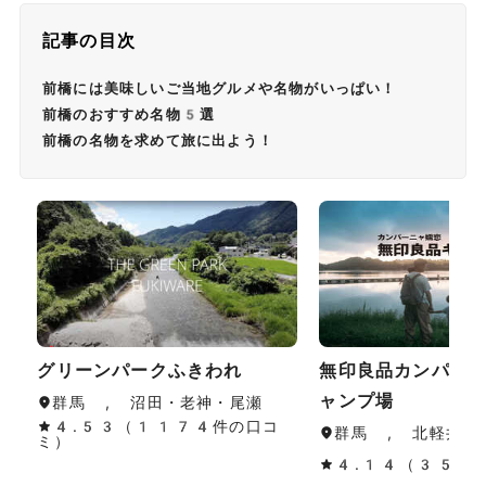
記事の目次
前橋には美味しいご当地グルメや名物がいっぱい！
前橋のおすすめ名物5選
前橋の名物を求めて旅に出よう！
グリーンパークふきわれ
無印良品カンパー
ャンプ場
群馬 , 沼田・老神・尾瀬
4.53（1174件の口コ
群馬 , 北軽井沢
ミ）
4.14（351