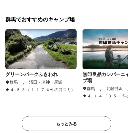
群馬でおすすめのキャンプ場
グリーンパークふきわれ
無印良品カンパーニャ
プ場
群馬 , 沼田・老神・尾瀬
群馬 , 北軽井沢・万
4.53（1174件の口コミ）
4.14（351件の
もっとみる