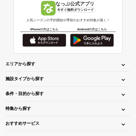
なっぷ公式アプリ
今すぐ無料ダウンロード
人気シーズンの予約開始や季節のおすすめ特集が届く！
iPhoneの方はこちら
Androidの方はこちら
エリアから探す
北海道・東北
施設タイプから探す
北海道キャンプ場
青森キャンプ場
岩手キャンプ場
ロッジ・ログハウス・コテージ
バンガロー
キャビン（ケビン）
宮城キャンプ場
秋田キャンプ場
山形キャンプ場
条件・目的から探す
区画サイト
フリーサイト
トレーラーハウス
ティピー
パオ
福島キャンプ場
日帰り・デイキャンプ
川（川遊び）
海（海水浴）
湖
高原
ツリーハウス・その他
グランピング
特集から探す
無料
手ぶら（レンタル）
釣り
バイク
キャンピングカー
関東
温泉・お風呂が楽しめるキャンプ場
お風呂（立ち寄り温泉）
星空（天体観測）
アスレチック
東京キャンプ場
神奈川キャンプ場
埼玉キャンプ場
おすすめサービス
ペットと一緒に遊べるキャンプ場特集
新着キャンプ場
自転車
直火
ペット
千葉キャンプ場
キャンプ情報サイト CAMP HACK
茨城キャンプ場
栃木キャンプ場
1区画100平米以上のキャンプ場特集
海が近いキャンプ場特集