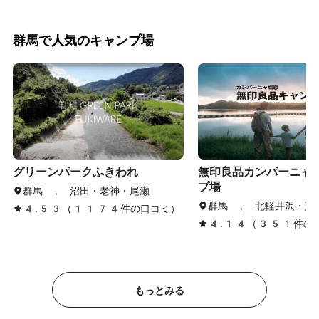
群馬で人気のキャンプ場
グリーンパークふきわれ
無印良品カンパーニャ
プ場
群馬 , 沼田・老神・尾瀬
群馬 , 北軽井沢・万
4.53（1174件の口コミ）
4.14（351件の
もっとみる