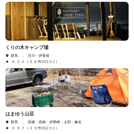
くりの木キャンプ場
群馬 , 渋川・伊香保
4.32（56件の口コミ）
はまゆう山荘
群馬 , 前橋・高崎・伊勢崎・太田・榛名
3.97（39件の口コミ）