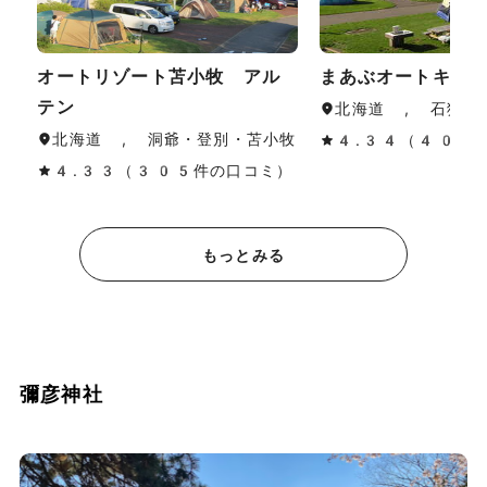
オートリゾート苫小牧 アル
まあぶオートキャ
テン
北海道 , 石狩・
北海道 , 洞爺・登別・苫小牧
4.34（40件
4.33（305件の口コミ）
もっとみる
彌彦神社