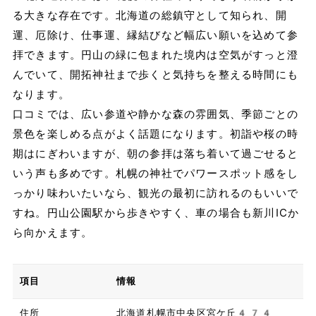
る大きな存在です。北海道の総鎮守として知られ、開
運、厄除け、仕事運、縁結びなど幅広い願いを込めて参
拝できます。円山の緑に包まれた境内は空気がすっと澄
んでいて、開拓神社まで歩くと気持ちを整える時間にも
なります。
口コミでは、広い参道や静かな森の雰囲気、季節ごとの
景色を楽しめる点がよく話題になります。初詣や桜の時
期はにぎわいますが、朝の参拝は落ち着いて過ごせると
いう声も多めです。札幌の神社でパワースポット感をし
っかり味わいたいなら、観光の最初に訪れるのもいいで
すね。円山公園駅から歩きやすく、車の場合も新川ICか
ら向かえます。
項目
情報
住所
北海道札幌市中央区宮ケ丘474