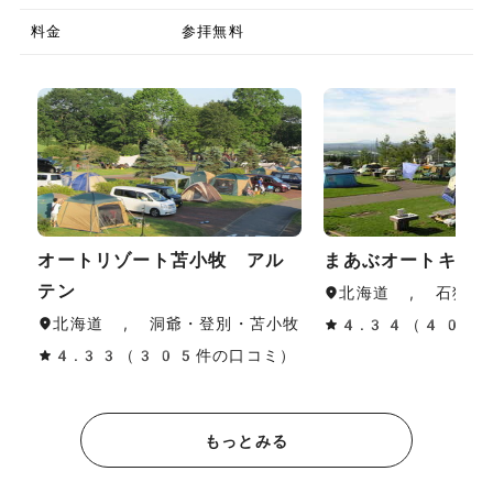
料金
参拝無料
オートリゾート苫小牧 アル
まあぶオートキャ
テン
北海道 , 石狩・
北海道 , 洞爺・登別・苫小牧
4.34（40件
4.33（305件の口コミ）
もっとみる