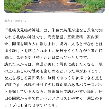
出典：PhotoAC
「札幌伏見稲荷神社」は、朱色の鳥居が連なる景色で知
られる札幌の神社です。商売繁盛、五穀豊穣、家内安
全、開運を願う人に親しまれ、境内に入ると街なかとは
違う静けさを感じられます。鳥居をくぐりながら進む時
間は、気分を切り替えたい日にもぴったりです。
訪れた人からは、鳥居が美しく写真に残したくなる、坂
の上にあるので眺めも楽しめるといった声があります。
歴史を感じる雰囲気や、無料でゆっくり参拝できる点も
好評です。札幌の神社で少し特別感のあるパワースポッ
トを探している人なら、散策気分で訪れやすい場所。円
山公園駅から車で向かうとアクセスしやすく、周辺のド
ライブにも合わせやすいです。