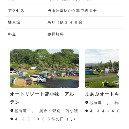
アクセス
円山公園駅から車で約3分
駐車場
あり（約240台）
料金
参拝無料
オートリゾート苫小牧 アル
まあぶオートキャ
テン
北海道 , 石狩・
北海道 , 洞爺・登別・苫小牧
4.34（40件
4.33（305件の口コミ）