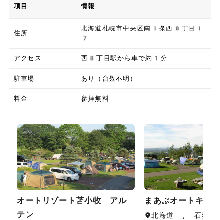
項目
情報
北海道札幌市中央区南1条西8丁目1
住所
7
アクセス
西8丁目駅から車で約1分
駐車場
あり（台数不明）
料金
参拝無料
オートリゾート苫小牧 アル
まあぶオートキャ
テン
北海道 , 石狩・