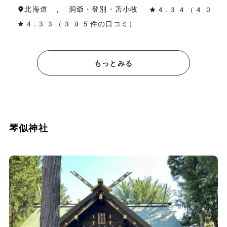
北海道 , 洞爺・登別・苫小牧
4.34（40件
4.33（305件の口コミ）
もっとみる
琴似神社