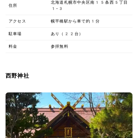
北海道札幌市中央区南15条西5丁目
住所
1-3
アクセス
幌平橋駅から車で約1分
駐車場
あり（22台）
料金
参拝無料
西野神社