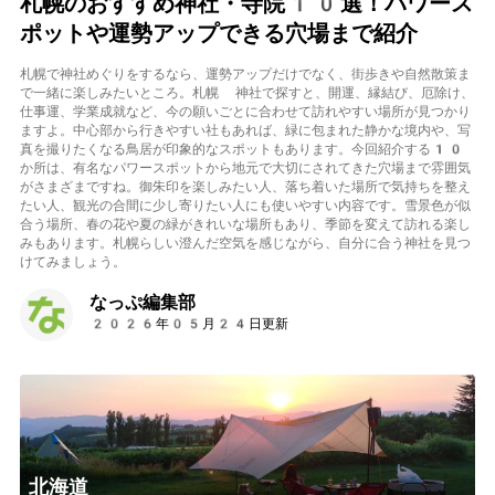
札幌のおすすめ神社・寺院10選！パワース
ポットや運勢アップできる穴場まで紹介
札幌で神社めぐりをするなら、運勢アップだけでなく、街歩きや自然散策ま
で一緒に楽しみたいところ。札幌 神社で探すと、開運、縁結び、厄除け、
仕事運、学業成就など、今の願いごとに合わせて訪れやすい場所が見つかり
ますよ。中心部から行きやすい社もあれば、緑に包まれた静かな境内や、写
真を撮りたくなる鳥居が印象的なスポットもあります。今回紹介する10
か所は、有名なパワースポットから地元で大切にされてきた穴場まで雰囲気
がさまざまですね。御朱印を楽しみたい人、落ち着いた場所で気持ちを整え
たい人、観光の合間に少し寄りたい人にも使いやすい内容です。雪景色が似
合う場所、春の花や夏の緑がきれいな場所もあり、季節を変えて訪れる楽し
みもあります。札幌らしい澄んだ空気を感じながら、自分に合う神社を見つ
けてみましょう。
なっぷ編集部
2026年05月24日更新
北海道