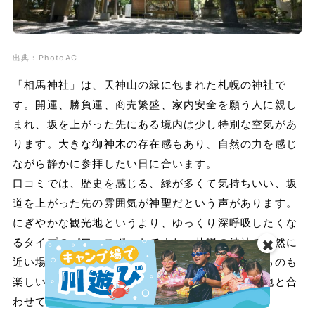
出典：PhotoAC
「相馬神社」は、天神山の緑に包まれた札幌の神社で
す。開運、勝負運、商売繁盛、家内安全を願う人に親し
まれ、坂を上がった先にある境内は少し特別な空気があ
ります。大きな御神木の存在感もあり、自然の力を感じ
ながら静かに参拝したい日に合います。
口コミでは、歴史を感じる、緑が多くて気持ちいい、坂
道を上がった先の雰囲気が神聖だという声があります。
にぎやかな観光地というより、ゆっくり深呼吸したくな
るタイプのパワースポットですね。札幌の神社で自然に
✖️
近い場所を探している人なら、散歩を兼ねて訪れるのも
楽しいです。澄川駅から向かいやすく、天神山緑地と合
わせて過ごせます。