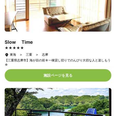
Slow Time
★★★★★
★★★★★
東海 > 三重 > 志摩
【三重県志摩市】海が目の前☆一棟貸し切りでのんびり大切な人と楽しもう
☆
施設ページを見る