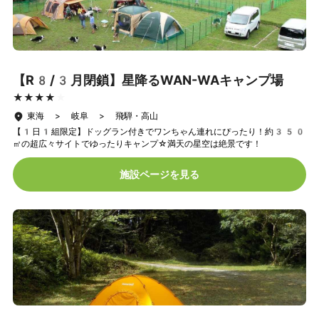
【R8/3月閉鎖】星降るWAN-WAキャンプ場
★★★★★
★★★★★
東海 > 岐阜 > 飛騨・高山
【1日1組限定】ドッグラン付きでワンちゃん連れにぴったり！約350
㎡の超広々サイトでゆったりキャンプ☆満天の星空は絶景です！
施設ページを見る