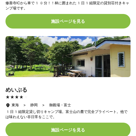
修善寺ICから車で10分！！林に囲まれた1日1組限定の貸別荘付きキャ
ンプ場です。
施設ページを見る
めいぷる
★★★★★
★★★★★
東海 > 静岡 > 御殿場・富士
1日1組限定貸し切りキャンプ場。富士山の麓で完全プライベート。他で
は味わえない非日常をここで。
施設ページを見る