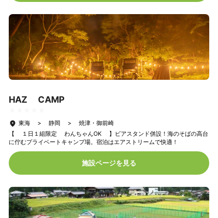
HAZ CAMP
★★★★★
★★★★★
東海 > 静岡 > 焼津・御前崎
【 １日１組限定 わんちゃんOK 】ビアスタンド併設！海のそばの高台
に佇むプライベートキャンプ場。宿泊はエアストリームで快適！
施設ページを見る