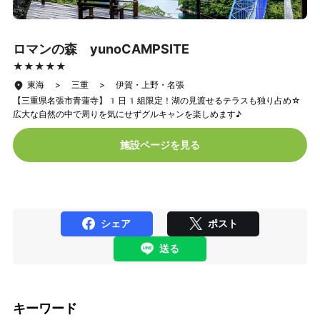
ロマンの森 yunoCAMPSITE
★★★★★
★★★★★
東海 > 三重 > 伊賀・上野・名張
【三重県名張市青蓮寺】1日1組限定！湖の見渡せるテラスも独り占め☆
広大な自然の中で周りを気にせずグルキャンを楽しめます♪
施設ページを見る
シェア
ポスト
送る
キーワード