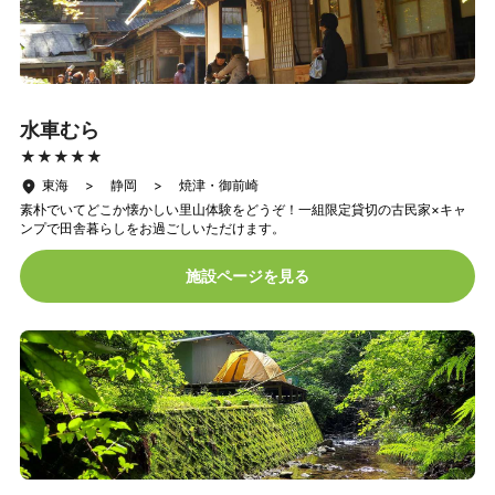
水車むら
★★★★★
★★★★★
東海 > 静岡 > 焼津・御前崎
素朴でいてどこか懐かしい里山体験をどうぞ！一組限定貸切の古民家×キャ
ンプで田舎暮らしをお過ごしいただけます。
施設ページを見る