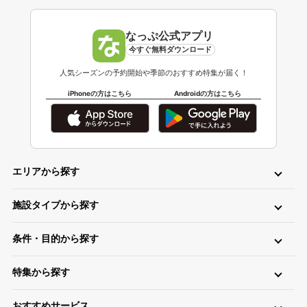
なっぷ公式アプリ
今すぐ無料ダウンロード
人気シーズンの予約開始や季節のおすすめ特集が届く！
iPhoneの方はこちら
Androidの方はこちら
エリアから探す
北海道・東北
施設タイプから探す
北海道キャンプ場
青森キャンプ場
岩手キャンプ場
ロッジ・ログハウス・コテージ
バンガロー
キャビン（ケビン）
宮城キャンプ場
秋田キャンプ場
山形キャンプ場
条件・目的から探す
区画サイト
フリーサイト
トレーラーハウス
ティピー
パオ
福島キャンプ場
日帰り・デイキャンプ
川（川遊び）
海（海水浴）
湖
高原
ツリーハウス・その他
グランピング
特集から探す
無料
手ぶら（レンタル）
釣り
バイク
キャンピングカー
関東
温泉・お風呂が楽しめるキャンプ場
お風呂（立ち寄り温泉）
星空（天体観測）
アスレチック
東京キャンプ場
神奈川キャンプ場
埼玉キャンプ場
おすすめサービス