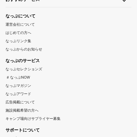
ペットと一緒に遊べるキャンプ場特集
新着キャンプ場
自転車
直火
ペット
千葉キャンプ場
キャンプ情報サイト CAMP HACK
茨城キャンプ場
栃木キャンプ場
1区画100平米以上のキャンプ場特集
海が近いキャンプ場特集
なっぷについて
群馬キャンプ場
登山情報サイト YAMA HACK
釣り情報サイト TSURIHACK
スマートチェックインが利用できるキャンプ特集
運営会社について
自転車情報サイト CYCLEHACK
雨でも安心！キャンプ場特集
夏休みキャンプ場特集
北陸・甲信越
はじめての方へ
バーベキュー情報サイト BBQ HACK
標高が高いキャンプ場特集
川遊びが楽しめるキャンプ場特集
山梨キャンプ場
長野キャンプ場
新潟キャンプ場
なっぷリンク集
中古アウトドア用品販売サイト UZD
なっぷからのお知らせ
富山キャンプ場
石川キャンプ場
福井キャンプ場
アウトドア用品宅配買取サービス UZD
松島観光ナビ
なっぷのサービス
バーベキュー検索予約サイト Hero！
東海
なっぷセレクションズ
岐阜キャンプ場
静岡キャンプ場
愛知キャンプ場
#なっぷNOW
三重キャンプ場
なっぷマガジン
なっぷアワード
関西
広告掲載について
大阪キャンプ場
兵庫キャンプ場
京都キャンプ場
施設掲載希望の方へ
滋賀キャンプ場
奈良キャンプ場
和歌山キャンプ場
キャンプ場向けサプライヤー募集
サポートについて
中国・四国