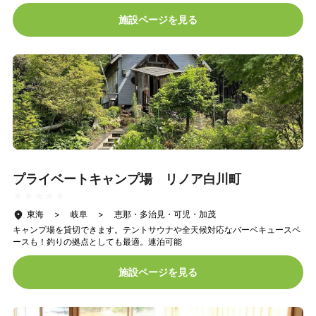
施設ページを見る
プライベートキャンプ場 リノア白川町
★★★★★
★★★★★
東海 > 岐阜 > 恵那・多治見・可児・加茂
キャンプ場を貸切できます。テントサウナや全天候対応なバーベキュースペ
ースも！釣りの拠点としても最適。連泊可能
施設ページを見る