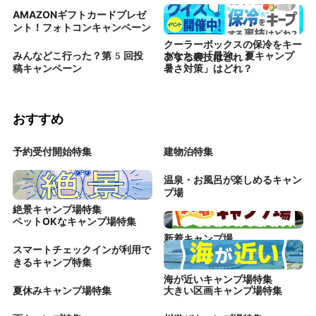
AMAZONギフトカードプレゼ
ント！フォトコンキャンペーン
クーラーボックスの保冷をキー
みんなどこ行った？第5回投
あなたの「最強 夏キャンプ
プする裏技はどれ？
稿キャンペーン
暑さ対策」はどれ？
おすすめ
予約受付開始特集
建物泊特集
温泉・お風呂が楽しめるキャン
プ場
絶景キャンプ場特集
ペットOKなキャンプ場特集
新着キャンプ場
スマートチェックインが利用で
きるキャンプ特集
海が近いキャンプ場特集
夏休みキャンプ場特集
大きい区画キャンプ場特集