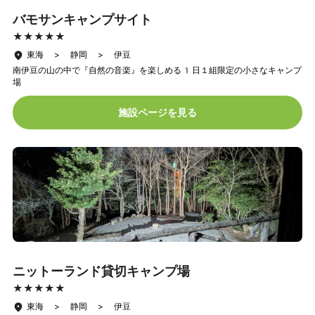
バモサンキャンプサイト
★★★★★
★★★★★
東海 > 静岡 > 伊豆
南伊豆の山の中で『自然の音楽』を楽しめる1日１組限定の小さなキャンプ
場
施設ページを見る
ニットーランド貸切キャンプ場
★★★★★
★★★★★
東海 > 静岡 > 伊豆