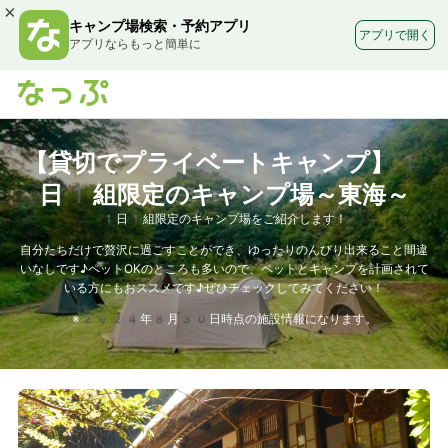
×
キャンプ場検索・予約アプリ
アプリで開く
アプリならもっと簡単に
【貸切でプライベートキャンプ】1
日1組限定のキャンプ場～東海～
1日1組限定のキャンプ場をご紹介します！
自分たちだけで贅沢に過ごすことができ、ゆったりのんびり出来ること間違
いなしです♪ペットOKのところも多いので、ペットとキャンプを計画されて
いる方にもおススメです♪ぜひチェックしてみてください！
※2024年8月30日時点の施設情報になります。