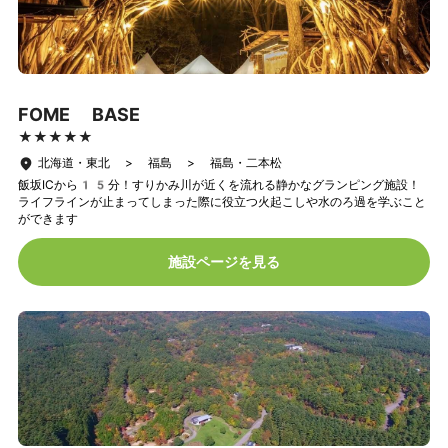
FOME BASE
★★★★★
★★★★★
北海道・東北 > 福島 > 福島・二本松
飯坂ICから15分！すりかみ川が近くを流れる静かなグランピング施設！
ライフラインが止まってしまった際に役立つ火起こしや水のろ過を学ぶこと
ができます
施設ページを見る