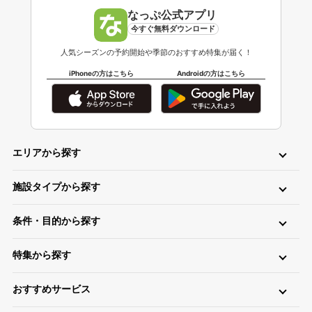
なっぷ公式アプリ
今すぐ無料ダウンロード
人気シーズンの予約開始や季節のおすすめ特集が届く！
iPhoneの方はこちら
Androidの方はこちら
エリアから探す
北海道・東北
施設タイプから探す
北海道キャンプ場
青森キャンプ場
岩手キャンプ場
ロッジ・ログハウス・コテージ
バンガロー
キャビン（ケビン）
宮城キャンプ場
秋田キャンプ場
山形キャンプ場
条件・目的から探す
区画サイト
フリーサイト
トレーラーハウス
ティピー
パオ
福島キャンプ場
日帰り・デイキャンプ
川（川遊び）
海（海水浴）
湖
高原
ツリーハウス・その他
グランピング
特集から探す
無料
手ぶら（レンタル）
釣り
バイク
キャンピングカー
関東
温泉・お風呂が楽しめるキャンプ場
お風呂（立ち寄り温泉）
星空（天体観測）
アスレチック
東京キャンプ場
神奈川キャンプ場
埼玉キャンプ場
おすすめサービス
ペットと一緒に遊べるキャンプ場特集
新着キャンプ場
自転車
直火
ペット
千葉キャンプ場
キャンプ情報サイト CAMP HACK
茨城キャンプ場
栃木キャンプ場