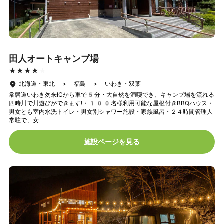
田人オートキャンプ場
★★★★★
★★★★★
北海道・東北 > 福島 > いわき・双葉
常磐道いわき勿来ICから車で5分・大自然を満喫でき、キャンプ場を流れる
四時川で川遊びができます!・100名様利用可能な屋根付きBBQハウス・
男女とも室内水洗トイレ・男女別シャワー施設・家族風呂・２４時間管理人
常駐で、女
施設ページを見る