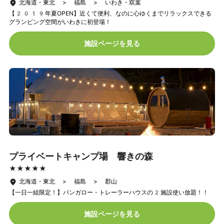
北海道・東北 > 福島 > いわき・双葉
【2019年夏OPEN】近くて便利、なのに心ゆくまでリラックスできる
グランピング空間がいわきに初登場！
施設ページを見る
プライベートキャンプ場 響きの森
★★★★★
★★★★★
北海道・東北 > 福島 > 郡山
【一日一組限定！】バンガロー・トレーラーハウスの2施設使い放題！！
施設ページを見る