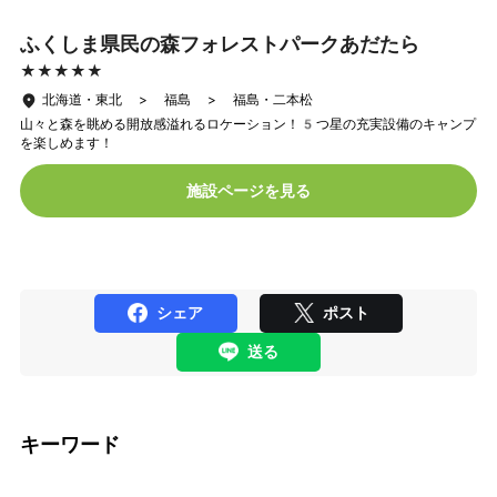
ふくしま県民の森フォレストパークあだたら
★★★★★
★★★★★
北海道・東北 > 福島 > 福島・二本松
山々と森を眺める開放感溢れるロケーション！5つ星の充実設備のキャンプ
を楽しめます！
施設ページを見る
シェア
ポスト
送る
キーワード