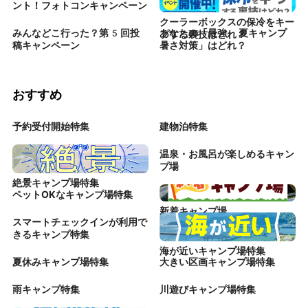
ント！フォトコンキャンペーン
クーラーボックスの保冷をキー
みんなどこ行った？第5回投
あなたの「最強 夏キャンプ
プする裏技はどれ？
稿キャンペーン
暑さ対策」はどれ？
おすすめ
予約受付開始特集
建物泊特集
温泉・お風呂が楽しめるキャン
プ場
絶景キャンプ場特集
ペットOKなキャンプ場特集
新着キャンプ場
スマートチェックインが利用で
きるキャンプ特集
海が近いキャンプ場特集
夏休みキャンプ場特集
大きい区画キャンプ場特集
雨キャンプ特集
川遊びキャンプ場特集