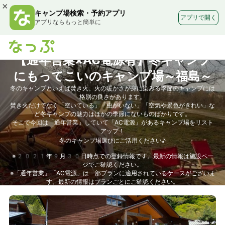
×
キャンプ場検索・予約アプリ
アプリで開く
アプリならもっと簡単に
【通年営業×AC電源有】冬キャンプ
にもってこいのキャンプ場～福島～
冬のキャンプといえば焚き火。火の暖かさが身に染みる季節のキャンプには
格別の良さがあります。
焚き火だけでなく「空いている」「虫がいない」「空気や景色がきれい」な
ど冬キャンプの魅力はほかの季節にないものばかりです。
そこで今回は「通年営業」していて「AC電源」があるキャンプ場をリスト
アップ！
冬のキャンプ場選びにご活用ください♪
※2021年9月30日時点での登録情報です。最新の情報は施設ペー
ジでご確認ください。
※「通年営業」「AC電源」は一部プランに適用されているケースがございま
す。最新の情報はプランごとにご確認ください。