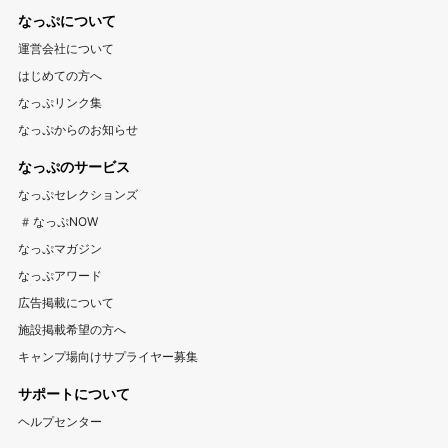
1区画100平米以上のキャンプ場特集
海が近いキャンプ場特集
なっぷについて
群馬キャンプ場
登山情報サイト YAMA HACK
釣り情報サイト TSURIHACK
スマートチェックインが利用できるキャンプ特集
運営会社について
自転車情報サイト CYCLEHACK
雨でも安心！キャンプ場特集
夏休みキャンプ場特集
北陸・甲信越
はじめての方へ
バーベキュー情報サイト BBQ HACK
標高が高いキャンプ場特集
川遊びが楽しめるキャンプ場特集
山梨キャンプ場
長野キャンプ場
新潟キャンプ場
なっぷリンク集
中古アウトドア用品販売サイト UZD
なっぷからのお知らせ
富山キャンプ場
石川キャンプ場
福井キャンプ場
アウトドア用品宅配買取サービス UZD
松島観光ナビ
なっぷのサービス
バーベキュー検索予約サイト Hero！
東海
なっぷセレクションズ
岐阜キャンプ場
静岡キャンプ場
愛知キャンプ場
#なっぷNOW
三重キャンプ場
なっぷマガジン
なっぷアワード
関西
広告掲載について
大阪キャンプ場
兵庫キャンプ場
京都キャンプ場
施設掲載希望の方へ
滋賀キャンプ場
奈良キャンプ場
和歌山キャンプ場
キャンプ場向けサプライヤー募集
サポートについて
中国・四国
ヘルプセンター
岡山キャンプ場
広島キャンプ場
鳥取キャンプ場