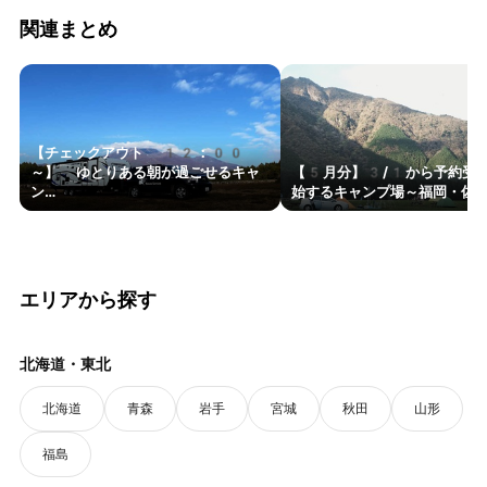
関連まとめ
【チェックアウト 12：00
～】 ゆとりある朝が過ごせるキャ
【5月分】3/1から予約受
ン…
始するキャンプ場～福岡・佐賀
エリアから探す
北海道・東北
北海道
青森
岩手
宮城
秋田
山形
福島