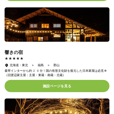
響きの宿
★★★★★
★★★★★
北海道・東北 > 福島 > 郡山
最寄インターから約20分！国の有形文化財を復元した日本家屋は必見☆
（旧渡辺家主屋：主屋・東蔵・南蔵・北蔵）
施設ページを見る