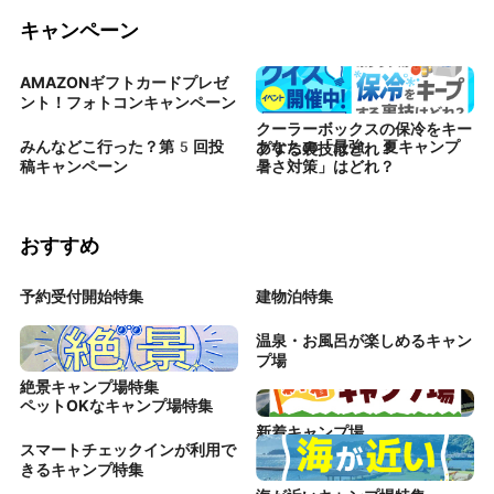
キャンペーン
AMAZONギフトカードプレゼ
ント！フォトコンキャンペーン
クーラーボックスの保冷をキー
みんなどこ行った？第5回投
あなたの「最強 夏キャンプ
プする裏技はどれ？
稿キャンペーン
暑さ対策」はどれ？
おすすめ
予約受付開始特集
建物泊特集
温泉・お風呂が楽しめるキャン
プ場
絶景キャンプ場特集
ペットOKなキャンプ場特集
新着キャンプ場
スマートチェックインが利用で
きるキャンプ特集