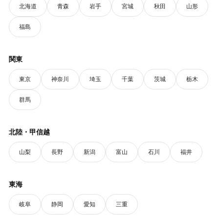
北海道
青森
岩手
宮城
秋田
山形
福島
関東
東京
神奈川
埼玉
千葉
茨城
栃木
群馬
北陸・甲信越
山梨
長野
新潟
富山
石川
福井
東海
岐阜
静岡
愛知
三重