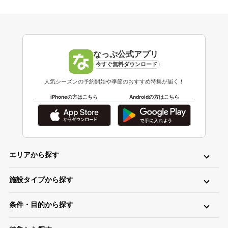
なっぷ公式アプリ
今すぐ無料ダウンロード
人気シーズンの予約開始や季節のおすすめ特集が届く！
iPhoneの方はこちら
Androidの方はこちら
エリアから探す
北海道・東北
施設タイプから探す
北海道キャンプ場
青森キャンプ場
岩手キャンプ場
ロッジ・ログハウス・コテージ
バンガロー
キャビン（ケビン）
宮城キャンプ場
秋田キャンプ場
山形キャンプ場
条件・目的から探す
区画サイト
フリーサイト
トレーラーハウス
ティピー
パオ
福島キャンプ場
日帰り・デイキャンプ
川（川遊び）
海（海水浴）
湖
高原
ツリーハウス・その他
グランピング