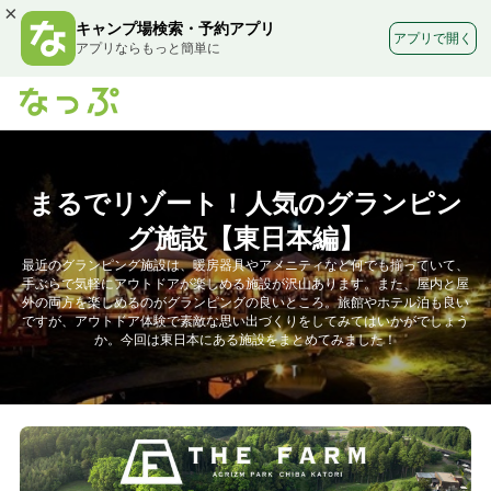
×
キャンプ場検索・予約アプリ
アプリで開く
アプリならもっと簡単に
まるでリゾート！人気のグランピン
グ施設【東日本編】
最近のグランピング施設は、暖房器具やアメニティなど何でも揃っていて、
手ぶらで気軽にアウトドアが楽しめる施設が沢山あります。また、屋内と屋
外の両方を楽しめるのがグランピングの良いところ。旅館やホテル泊も良い
ですが、アウトドア体験で素敵な思い出づくりをしてみてはいかがでしょう
か。今回は東日本にある施設をまとめてみました！