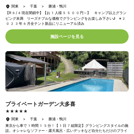
関東 > 千葉 > 勝浦・鴨川
【R6/4現在閉鎖中】【お1人様5500円～】 キャンプ以上グラン
ピング未満 リーズナブルな価格でグランピングをお楽しみ下さい♪ ※2
023年6月全テント新品にリニューアル済み
施設ページを見る
プライベートガーデン大多喜
★★★★★
★★★★★
関東 > 千葉 > 勝浦・鴨川
東京から車で1時間15分！【1日7組限定】グランピングスタイルの施
設。オシャレなソファー・露天風呂・広いデッキなど自分たちだけのプライ