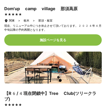
Dom'up camp village 那須高原
★★★★★
★★★★★
関東 > 栃木 > 那須・板室
現在、リニューアル中につき休止させて頂いております。2024年4月
中旬以降の予約再開となります。
施設ページを見る
【R6/4現在閉鎖中】Tree Club(ツリークラ
ブ)
★★★★★
★★★★★