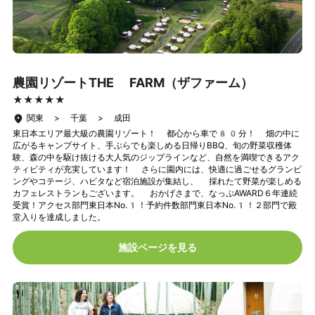
農園リゾートTHE FARM（ザファーム）
★★★★★
★★★★★
関東 > 千葉 > 成田
東日本エリア最大級の農園リゾート！ 都心から車で80分！ 畑の中に
広がるキャンプサイト、手ぶらでも楽しめる日帰りBBQ、旬の野菜収穫体
験、森の中を駆け抜ける大人気のジップラインなど、自然を満喫できるアク
ティビティが充実しています！ さらに園内には、快適に過ごせるグランピ
ングやコテージ、ハビタなど宿泊施設が集結し、 採れたて野菜が楽しめる
カフェレストランもございます。 おかげさまで、なっぷAWARD６年連続
受賞！アクセス部門東日本No.1！予約件数部門東日本No.1！２部門で殿
堂入りを達成しました。
施設ページを見る