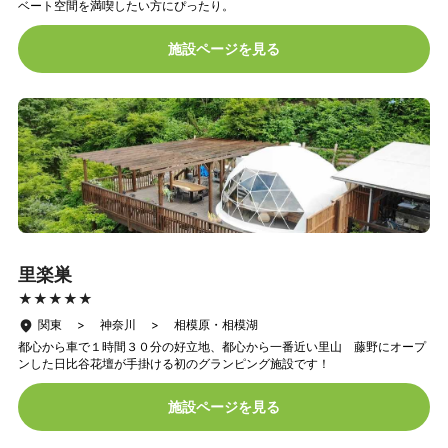
ベート空間を満喫したい方にぴったり。
施設ページを見る
里楽巣
★★★★★
★★★★★
関東 > 神奈川 > 相模原・相模湖
都心から車で１時間３０分の好立地、都心から一番近い里山 藤野にオープ
ンした日比谷花壇が手掛ける初のグランピング施設です！
施設ページを見る