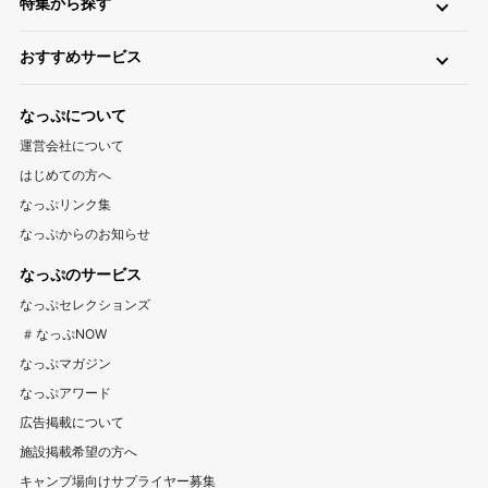
特集から探す
無料
手ぶら（レンタル）
釣り
バイク
キャンピングカー
関東
温泉・お風呂が楽しめるキャンプ場
お風呂（立ち寄り温泉）
星空（天体観測）
アスレチック
東京キャンプ場
神奈川キャンプ場
埼玉キャンプ場
おすすめサービス
ペットと一緒に遊べるキャンプ場特集
新着キャンプ場
自転車
直火
ペット
千葉キャンプ場
キャンプ情報サイト CAMP HACK
茨城キャンプ場
栃木キャンプ場
1区画100平米以上のキャンプ場特集
海が近いキャンプ場特集
なっぷについて
群馬キャンプ場
登山情報サイト YAMA HACK
釣り情報サイト TSURIHACK
スマートチェックインが利用できるキャンプ特集
運営会社について
自転車情報サイト CYCLEHACK
雨でも安心！キャンプ場特集
夏休みキャンプ場特集
北陸・甲信越
はじめての方へ
バーベキュー情報サイト BBQ HACK
標高が高いキャンプ場特集
川遊びが楽しめるキャンプ場特集
山梨キャンプ場
長野キャンプ場
新潟キャンプ場
なっぷリンク集
中古アウトドア用品販売サイト UZD
なっぷからのお知らせ
富山キャンプ場
石川キャンプ場
福井キャンプ場
アウトドア用品宅配買取サービス UZD
松島観光ナビ
なっぷのサービス
バーベキュー検索予約サイト Hero！
東海
なっぷセレクションズ
岐阜キャンプ場
静岡キャンプ場
愛知キャンプ場
#なっぷNOW
三重キャンプ場
なっぷマガジン
なっぷアワード
関西
広告掲載について
大阪キャンプ場
兵庫キャンプ場
京都キャンプ場
施設掲載希望の方へ
滋賀キャンプ場
奈良キャンプ場
和歌山キャンプ場
キャンプ場向けサプライヤー募集