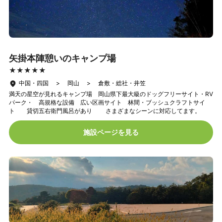
矢掛本陣憩いのキャンプ場
★★★★★
★★★★★
中国・四国 > 岡山 > 倉敷・総社・井笠
満天の星空が見れるキャンプ場 岡山県下最大級のドッグフリーサイト・RV
パーク・ 高規格な設備 広い区画サイト 林間・ブッシュクラフトサイ
ト 貸切五右衛門風呂があり さまざまなシーンに対応してます。
施設ページを見る