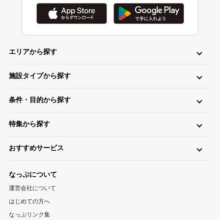
エリアから探す
北海道・東北
施設タイプから探す
北海道キャンプ場
青森キャンプ場
岩手キャンプ場
ロッジ・ログハウス・コテージ
バンガロー
キャビン（ケビン）
宮城キャンプ場
秋田キャンプ場
山形キャンプ場
条件・目的から探す
区画サイト
フリーサイト
トレーラーハウス
ティピー
パオ
福島キャンプ場
日帰り・デイキャンプ
川（川遊び）
海（海水浴）
湖
高原
ツリーハウス・その他
グランピング
特集から探す
無料
手ぶら（レンタル）
釣り
バイク
キャンピングカー
関東
温泉・お風呂が楽しめるキャンプ場
お風呂（立ち寄り温泉）
星空（天体観測）
アスレチック
東京キャンプ場
神奈川キャンプ場
埼玉キャンプ場
おすすめサービス
ペットと一緒に遊べるキャンプ場特集
新着キャンプ場
自転車
直火
ペット
千葉キャンプ場
キャンプ情報サイト CAMP HACK
茨城キャンプ場
栃木キャンプ場
1区画100平米以上のキャンプ場特集
海が近いキャンプ場特集
なっぷについて
群馬キャンプ場
登山情報サイト YAMA HACK
釣り情報サイト TSURIHACK
スマートチェックインが利用できるキャンプ特集
運営会社について
自転車情報サイト CYCLEHACK
雨でも安心！キャンプ場特集
夏休みキャンプ場特集
北陸・甲信越
はじめての方へ
バーベキュー情報サイト BBQ HACK
標高が高いキャンプ場特集
川遊びが楽しめるキャンプ場特集
山梨キャンプ場
長野キャンプ場
新潟キャンプ場
なっぷリンク集
中古アウトドア用品販売サイト UZD