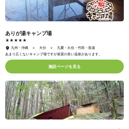
ありが湯キャンプ場
★★★★★
★★★★★
九州・沖縄 > 大分 > 九重・久住・竹田・長湯
あまり広くないキャンプ場ですが泉質の良い温泉があります。
施設ページを見る