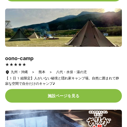
oono-camp
★★★★★
★★★★★
九州・沖縄 > 熊本 > 八代・水俣・湯の児
【1日1組限定】人がいない秘境と隠れ家キャンプ場。自然に囲まれて静
寂な空間で自分だけのキャンプ♪
施設ページを見る