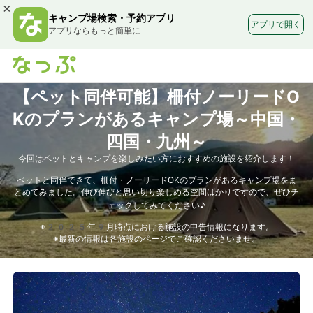
×
キャンプ場検索・予約アプリ
アプリで開く
アプリならもっと簡単に
【ペット同伴可能】柵付ノーリードO
Kのプランがあるキャンプ場～中国・
四国・九州～
今回はペットとキャンプを楽しみたい方におすすめの施設を紹介します！
ペットと同伴できて、柵付・ノーリードOKのプランがあるキャンプ場をま
とめてみました。伸び伸びと思い切り楽しめる空間ばかりですので、ぜひチ
ェックしてみてください♪
※2025年9月時点における施設の申告情報になります。
※最新の情報は各施設のページでご確認くださいませ。