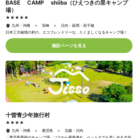
BASE CAMP shiiba（ひえつきの里キャンプ
場）
★★★★★
★★★★★
九州・沖縄 > 宮崎 > 日向・延岡・高千穂
日本三大秘境の村の、エコフレンドリーな、たくましくなるキャンプ場！
施設ページを見る
十曽青少年旅行村
★★★★★
★★★★★
九州・沖縄 > 鹿児島 > 北薩・川内
「鹿児島県初のキャンプ場」ソロから家族連れ、ペットまでも楽しめる大自