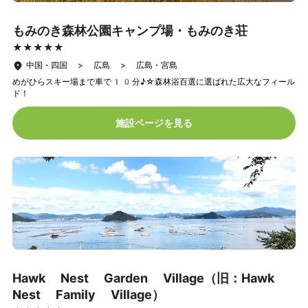
もみのき森林公園キャンプ場・もみのき荘
★★★★★
★★★★★
中国・四国 > 広島 > 広島・宮島
めがひらスキー場まで車で10分♪☆森林浴百選に選ばれた広大なフィール
ド！
施設ページを見る
Hawk Nest Garden Village（旧：Hawk
Nest Family Village）