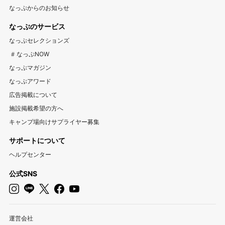
なっぷからのお知らせ
富山キャンプ場
石川キャンプ場
福井キャンプ場
アウトドア用品宅配買取サービス UZD
松島観光ナビ
なっぷのサービス
バーベキュー検索予約サイト Hero！
東海
なっぷセレクションズ
岐阜キャンプ場
静岡キャンプ場
愛知キャンプ場
#なっぷNOW
三重キャンプ場
なっぷマガジン
なっぷアワード
関西
広告掲載について
大阪キャンプ場
兵庫キャンプ場
京都キャンプ場
施設掲載希望の方へ
滋賀キャンプ場
奈良キャンプ場
和歌山キャンプ場
キャンプ場向けサプライヤー募集
サポートについて
中国・四国
ヘルプセンター
岡山キャンプ場
広島キャンプ場
鳥取キャンプ場
島根キャンプ場
山口キャンプ場
香川キャンプ場
公式SNS
徳島キャンプ場
愛媛キャンプ場
高知キャンプ場
九州・沖縄
運営会社