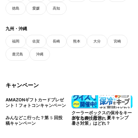
徳島
愛媛
高知
九州・沖縄
福岡
佐賀
長崎
熊本
大分
宮崎
鹿児島
沖縄
キャンペーン
AMAZONギフトカードプレゼ
ント！フォトコンキャンペーン
クーラーボックスの保冷をキー
みんなどこ行った？第5回投
あなたの「最強 夏キャンプ
プする裏技はどれ？
稿キャンペーン
暑さ対策」はどれ？