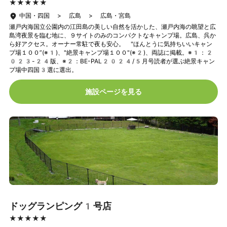
★★★★★
★★★★★
中国・四国 > 広島 > 広島・宮島
瀬戸内海国立公園内の江田島の美しい自然を活かした、瀬戸内海の眺望と広
島湾夜景を臨む地に、９サイトのみのコンパクトなキャンプ場。広島、呉か
ら好アクセス。オーナー常駐で夜も安心。 "ほんとうに気持ちいいキャン
プ場１００”(※1)、"絶景キャンプ場１００"(※2)、両誌に掲載。※1：2
023-24版、※2：BE-PAL2024/5月号読者が選ぶ絶景キャン
プ場中四国3選に選出。
施設ページを見る
ドッグランピング1号店
★★★★★
★★★★★