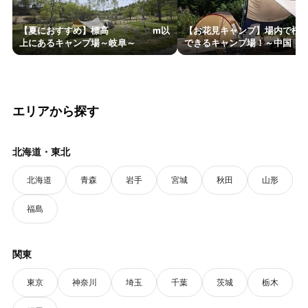
【夏におすすめ】標高1000m以
【お花見キャンプ】場内で桜
上にあるキャンプ場～岐阜～
できるキャンプ場！～中国・四
エリアから探す
北海道・東北
北海道
青森
岩手
宮城
秋田
山形
福島
関東
東京
神奈川
埼玉
千葉
茨城
栃木