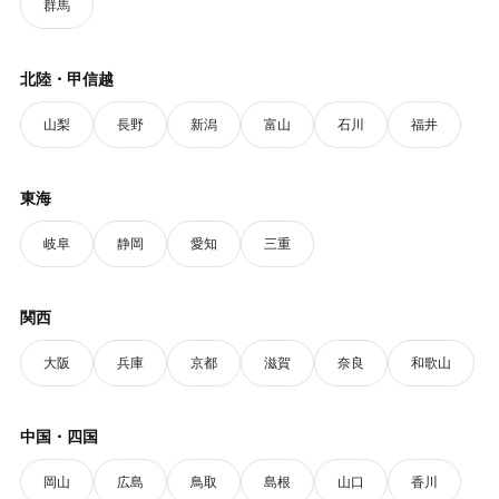
群馬
北陸・甲信越
山梨
長野
新潟
富山
石川
福井
東海
岐阜
静岡
愛知
三重
関西
大阪
兵庫
京都
滋賀
奈良
和歌山
中国・四国
岡山
広島
鳥取
島根
山口
香川