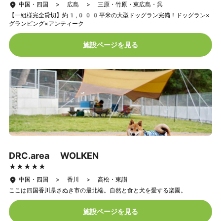
中国・四国 > 広島 > 三原・竹原・東広島・呉
【一組様完全貸切】約1,000平米の大型ドッグラン完備！ドッグラン×
グランピング×アンティーク
施設ページを見る
DRC.area WOLKEN
★★★★★
★★★★★
中国・四国 > 香川 > 高松・東讃
ここは四国香川県さぬき市の最北端。自然と食と犬を愛する楽園。
施設ページを見る