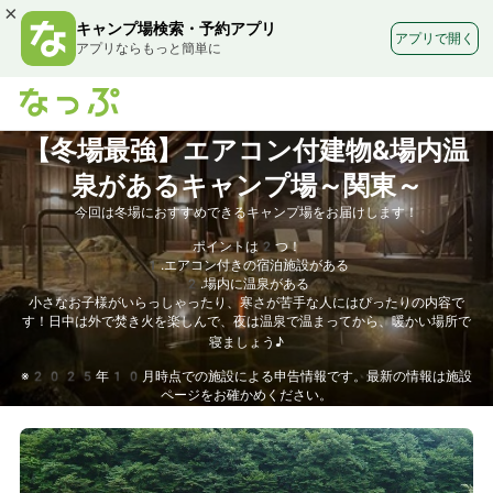
×
キャンプ場検索・予約アプリ
アプリで開く
アプリならもっと簡単に
【冬場最強】エアコン付建物&場内温
泉があるキャンプ場～関東～
今回は冬場におすすめできるキャンプ場をお届けします！
ポイントは2つ！
1.エアコン付きの宿泊施設がある
2.場内に温泉がある
小さなお子様がいらっしゃったり、寒さが苦手な人にはぴったりの内容で
す！日中は外で焚き火を楽しんで、夜は温泉で温まってから、暖かい場所で
寝ましょう♪
※2025年10月時点での施設による申告情報です。最新の情報は施設
ページをお確かめください。