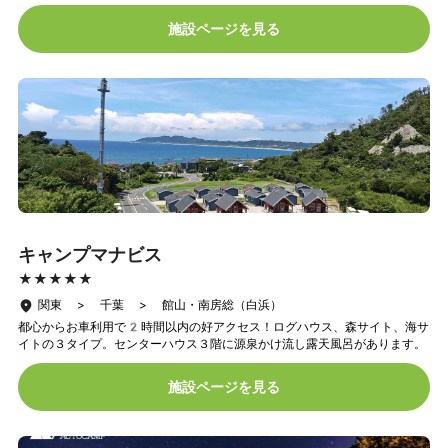
施設ページを見る
キャンプマナビス
★★★★★
★★★★★
関東 > 千葉 > 館山・南房総（白浜）
都心からお車利用で2時間以内の好アクセス！ログハウス、森サイト、海サ
イトの３タイプ。センターハウス３階に源泉かけ流し露天風呂があります。
施設ページを見る