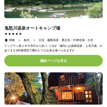
鬼怒川温泉オートキャンプ場
★★★★★
★★★★★
関東 > 栃木 > 日光・霧降高原・奥日光・中禅寺湖・今市
ドッグラン有り☆今市ICから約25分♪ 場内には源泉温泉「上滝乃湯」が
あります♪釣堀併設で獲れたてのお魚を食べられます♪
施設ページを見る