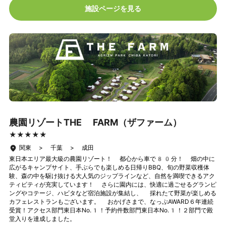
施設ページを見る
農園リゾートTHE FARM（ザファーム）
★★★★★
★★★★★
関東 > 千葉 > 成田
東日本エリア最大級の農園リゾート！ 都心から車で80分！ 畑の中に
広がるキャンプサイト、手ぶらでも楽しめる日帰りBBQ、旬の野菜収穫体
験、森の中を駆け抜ける大人気のジップラインなど、自然を満喫できるアク
ティビティが充実しています！ さらに園内には、快適に過ごせるグランピ
ングやコテージ、ハビタなど宿泊施設が集結し、 採れたて野菜が楽しめる
カフェレストランもございます。 おかげさまで、なっぷAWARD６年連続
受賞！アクセス部門東日本No.1！予約件数部門東日本No.1！２部門で殿
堂入りを達成しました。