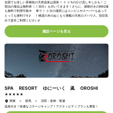
全国でも珍しい茶褐色の天然温泉は源泉100%のかけ流し☆しかも！ご
宿泊の場合は無料券（1回分）も付いてきます！さらに、屋根付きのBBQ場
も無料で利用可能☆ 車で10分の場所にはコンビニやスーパーもあって
とっても便利です♪ 1棟貸の木のぬくもり満載の天然ログハウス。別荘気
分で是非ご利用ください♪
施設ページを見る
SPA RESORT ゆにーいく 颪 OROSHI
★★★★★
★★★★★
関東 > 群馬 > 沼田・老神・尾瀬
温泉付き！快適なコテージキャンプ！アクティビティプランも豊富！