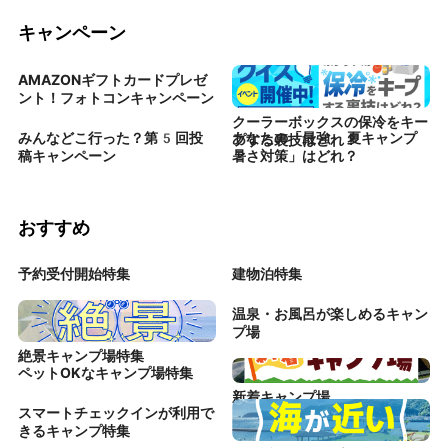
キャンペーン
AMAZONギフトカードプレゼ
ント！フォトコンキャンペーン
クーラーボックスの保冷をキー
みんなどこ行った？第5回投
あなたの「最強 夏キャンプ
プする裏技はどれ？
稿キャンペーン
暑さ対策」はどれ？
おすすめ
予約受付開始特集
建物泊特集
温泉・お風呂が楽しめるキャン
プ場
絶景キャンプ場特集
ペットOKなキャンプ場特集
新着キャンプ場
スマートチェックインが利用で
きるキャンプ特集