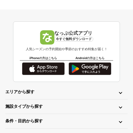
なっぷ公式アプリ
今すぐ無料ダウンロード
人気シーズンの予約開始や季節のおすすめ特集が届く！
iPhoneの方はこちら
Androidの方はこちら
エリアから探す
北海道・東北
施設タイプから探す
北海道キャンプ場
青森キャンプ場
岩手キャンプ場
ロッジ・ログハウス・コテージ
バンガロー
キャビン（ケビン）
宮城キャンプ場
秋田キャンプ場
山形キャンプ場
条件・目的から探す
区画サイト
フリーサイト
トレーラーハウス
ティピー
パオ
福島キャンプ場
日帰り・デイキャンプ
川（川遊び）
海（海水浴）
湖
高原
ツリーハウス・その他
グランピング