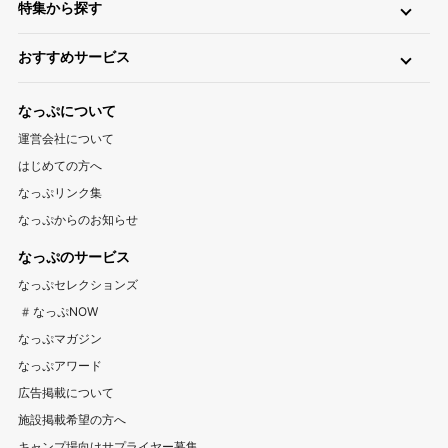
特集から探す
無料
手ぶら（レンタル）
釣り
バイク
キャンピングカー
関東
温泉・お風呂が楽しめるキャンプ場
お風呂（立ち寄り温泉）
星空（天体観測）
アスレチック
東京キャンプ場
神奈川キャンプ場
埼玉キャンプ場
おすすめサービス
ペットと一緒に遊べるキャンプ場特集
新着キャンプ場
自転車
直火
ペット
千葉キャンプ場
キャンプ情報サイト CAMP HACK
茨城キャンプ場
栃木キャンプ場
1区画100平米以上のキャンプ場特集
海が近いキャンプ場特集
なっぷについて
群馬キャンプ場
登山情報サイト YAMA HACK
釣り情報サイト TSURIHACK
スマートチェックインが利用できるキャンプ特集
運営会社について
自転車情報サイト CYCLEHACK
雨でも安心！キャンプ場特集
夏休みキャンプ場特集
北陸・甲信越
はじめての方へ
バーベキュー情報サイト BBQ HACK
標高が高いキャンプ場特集
川遊びが楽しめるキャンプ場特集
山梨キャンプ場
長野キャンプ場
新潟キャンプ場
なっぷリンク集
中古アウトドア用品販売サイト UZD
なっぷからのお知らせ
富山キャンプ場
石川キャンプ場
福井キャンプ場
アウトドア用品宅配買取サービス UZD
松島観光ナビ
なっぷのサービス
バーベキュー検索予約サイト Hero！
東海
なっぷセレクションズ
岐阜キャンプ場
静岡キャンプ場
愛知キャンプ場
#なっぷNOW
三重キャンプ場
なっぷマガジン
なっぷアワード
関西
広告掲載について
大阪キャンプ場
兵庫キャンプ場
京都キャンプ場
施設掲載希望の方へ
滋賀キャンプ場
奈良キャンプ場
和歌山キャンプ場
キャンプ場向けサプライヤー募集