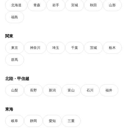
北海道
青森
岩手
宮城
秋田
山形
福島
関東
東京
神奈川
埼玉
千葉
茨城
栃木
群馬
北陸・甲信越
山梨
長野
新潟
富山
石川
福井
東海
岐阜
静岡
愛知
三重