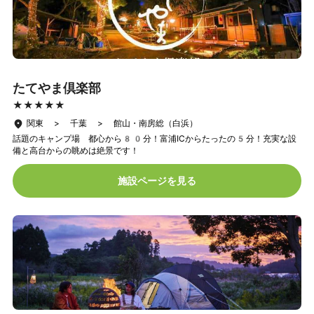
たてやま倶楽部
★★★★★
★★★★★
関東 > 千葉 > 館山・南房総（白浜）
話題のキャンプ場 都心から80分！富浦ICからたったの5分！充実な設
備と高台からの眺めは絶景です！
施設ページを見る