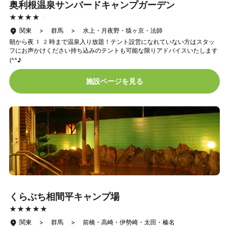
奥利根温泉サンバードキャンプガーデン
★★★★★
★★★★★
関東 > 群馬 > 水上・月夜野・猿ヶ京・法師
朝から夜12時まで温泉入り放題！テント設営になれていない方はスタッ
フにお声かけください持ち込みのテントも可能な限りアドバイスいたします
(^^♪
施設ページを見る
くらぶち相間平キャンプ場
★★★★★
★★★★★
関東 > 群馬 > 前橋・高崎・伊勢崎・太田・榛名