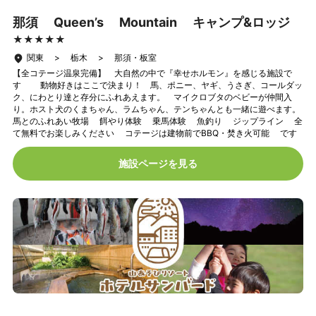
那須 Queen’s Mountain キャンプ&ロッジ
★★★★★
★★★★★
関東 > 栃木 > 那須・板室
【全コテージ温泉完備】 大自然の中で『幸せホルモン』を感じる施設で
す 動物好きはここで決まり！ 馬、ポニー、ヤギ、うさぎ、コールダッ
ク、にわとり達と存分にふれあえます。 マイクロブタのベビーが仲間入
り。ホスト犬のくまちゃん、ラムちゃん、テンちゃんとも一緒に遊べます。
馬とのふれあい牧場 餌やり体験 乗馬体験 魚釣り ジップライン 全
て無料でお楽しみください コテージは建物前でBBQ・焚き火可能 です
施設ページを見る