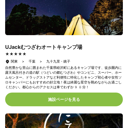
UJackむつざわオートキャンプ場
★★★★★
★★★★★
関東 > 千葉 > 九十九里・銚子
自然豊かな里山に囲まれた千葉県睦沢町にあるキャンプ場です、徒歩圏内に
露天風呂付きの道の駅（つどいの郷むつざわ）やコンビニ、スーパー、ホー
ムセンター、ドラッグストアなど利便性に特化したキャンプ初心者や女性ソ
ロキャンパーにもおすすめの好立地！夜は綺麗な星空を眺めながらお過ごし
ください。都心からのアクセスは車でわずか90分！
施設ページを見る