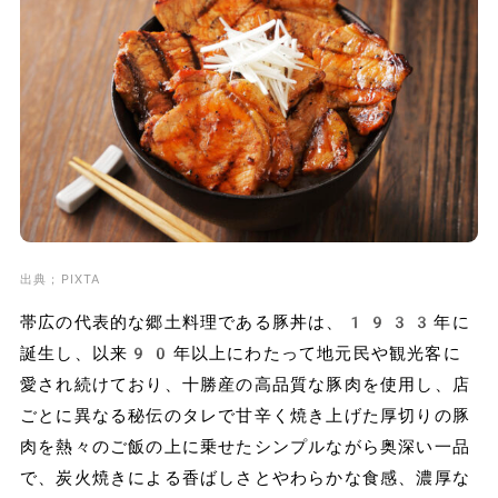
出典；PIXTA
帯広の代表的な郷土料理である豚丼は、1933年に
誕生し、以来90年以上にわたって地元民や観光客に
愛され続けており、十勝産の高品質な豚肉を使用し、店
ごとに異なる秘伝のタレで甘辛く焼き上げた厚切りの豚
肉を熱々のご飯の上に乗せたシンプルながら奥深い一品
で、炭火焼きによる香ばしさとやわらかな食感、濃厚な