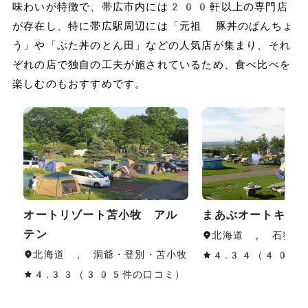
味わいが特徴で、帯広市内には200軒以上の専門店
が存在し、特に帯広駅周辺には「元祖 豚丼のぱんちょ
う」や「ぶた丼のとん田」などの人気店が集まり、それ
ぞれの店で独自の工夫が施されているため、食べ比べを
楽しむのもおすすめです。
オートリゾート苫小牧 アル
まあぶオートキャ
テン
北海道 , 石狩・
北海道 , 洞爺・登別・苫小牧
4.34（40件
4.33（305件の口コミ）