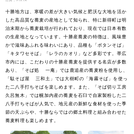
出典；PIXTA
十勝地方は、寒暖の差が大きい気候と肥沃な大地を活か
した高品質な蕎麦の産地として知られ、特に新得町は明
治末期から蕎麦栽培が行われており、現在では日本有数
の生産地となっています。十勝産蕎麦の特徴は、風味豊
かで滋味あふれる味わいにあり、品種も「ボタンそば」
「キタワセそば」「レラのカオリ」など多彩です。帯広
市内には、こだわりの十勝産蕎麦を提供する名店が多数
あり、「そば処 一庵」では鹿追産の蕎麦粉を使用し、
「駄そば屋 三和土」では大樹町の「海霧そば」を使っ
た二八手打ちそばを楽しめます。また、「そば切り工房
久呂無木」では幌加内産の蕎麦を石臼で自家製粉した二
八手打ちそばが人気で、地元産の新鮮な食材を使った季
節の天ぷらや、十勝ならではの郷土料理と組み合わせた
蕎麦料理も楽しめます。