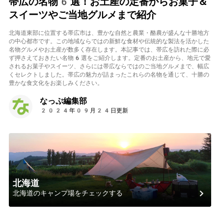
帯広の名物6選！お土産の定番からお菓子＆
スイーツやご当地グルメまで紹介
北海道東部に位置する帯広市は、豊かな自然と農業・酪農が盛んな十勝地方
の中心都市です。この地域ならではの新鮮な食材や伝統的な製法を活かした
名物グルメやお土産が数多く存在します。本記事では、帯広を訪れた際に必
ず押さえておきたい名物6選をご紹介します。定番のお土産から、地元で愛
されるお菓子やスイーツ、さらには帯広ならではのご当地グルメまで、幅広
くセレクトしました。帯広の魅力が詰まったこれらの名物を通じて、十勝の
豊かな食文化をお楽しみください。
なっぷ編集部
2024年09月24日更新
北海道
北海道のキャンプ場をチェックする