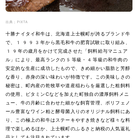
出典；PIXTA
十勝ナイタイ和牛は、北海道上士幌町が誇るブランド牛
で、1993年から黒毛和牛の肥育試験に取り組み、
19年の歳月をかけて完成させた「飼料給与マニュア
ル」により、最高ランクの5等級・4等級の和牛肉の
安定的な生産に成功したもので、きめ細かい脂肪と芳醇
な香り、赤身の深い味わいが特徴です。この美味しさの
秘密は、町内産の乾牧草や道産稲わらを厳選した粗飼料
の使用、ビタミンCなどを加えた町独自の濃厚飼料メニ
ュー、牛の月齢に合わせた細かな飼育管理、ポリフェノ
ール豊富なワイン粕と酵母菌入りのオリジナル飼料にあ
り、この極上の和牛はステーキやすき焼きなど様々な料
理で楽しめるほか、上士幌町のふるさと納税の人気返礼
品としても注目されています。