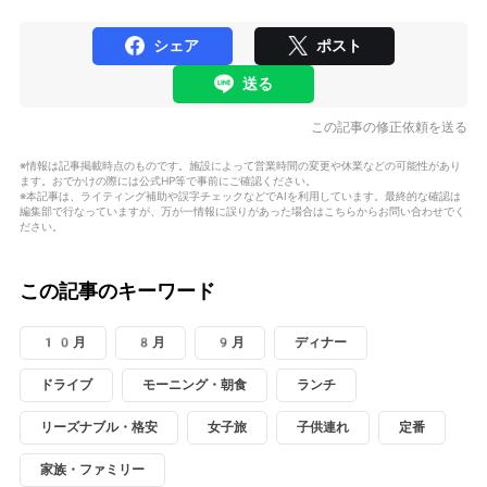
シェア
ポスト
送る
この記事の修正依頼を送る
※情報は記事掲載時点のものです。施設によって営業時間の変更や休業などの可能性があり
ます。おでかけの際には公式HP等で事前にご確認ください。
※本記事は、ライティング補助や誤字チェックなどでAIを利用しています。最終的な確認は
編集部で行なっていますが、万が一情報に誤りがあった場合はこちらからお問い合わせでく
ださい。
この記事のキーワード
10月
8月
9月
ディナー
ドライブ
モーニング・朝食
ランチ
リーズナブル・格安
女子旅
子供連れ
定番
家族・ファミリー