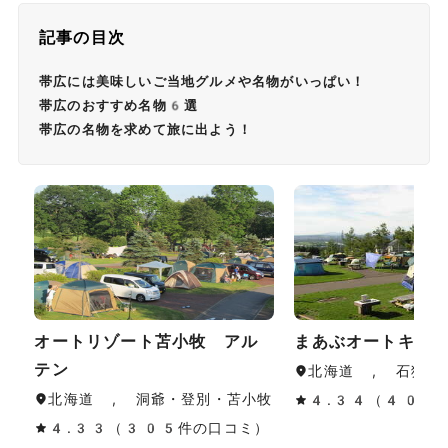
記事の目次
帯広には美味しいご当地グルメや名物がいっぱい！
帯広のおすすめ名物6選
帯広の名物を求めて旅に出よう！
オートリゾート苫小牧 アル
まあぶオートキャ
テン
北海道 , 石狩・
北海道 , 洞爺・登別・苫小牧
4.34（40件
4.33（305件の口コミ）