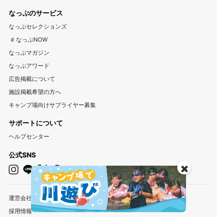
アウトドア用品宅配買取サービス UZD
松島観光ナビ
なっぷのサービス
バーベキュー検索予約サイト Hero！
東海
なっぷセレクションズ
岐阜キャンプ場
静岡キャンプ場
愛知キャンプ場
#なっぷNOW
三重キャンプ場
なっぷマガジン
なっぷアワード
関西
広告掲載について
大阪キャンプ場
兵庫キャンプ場
京都キャンプ場
施設掲載希望の方へ
滋賀キャンプ場
奈良キャンプ場
和歌山キャンプ場
キャンプ場向けサプライヤー募集
サポートについて
中国・四国
ヘルプセンター
岡山キャンプ場
広島キャンプ場
鳥取キャンプ場
島根キャンプ場
山口キャンプ場
香川キャンプ場
公式SNS
✖️
徳島キャンプ場
愛媛キャンプ場
高知キャンプ場
九州・沖縄
運営会社
福岡キャンプ場
佐賀キャンプ場
長崎キャンプ場
採用情報