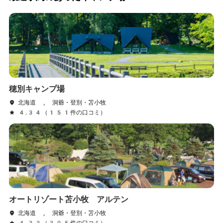
穂別キャンプ場
北海道 , 洞爺・登別・苫小牧
4.34（151件の口コミ）
オートリゾート苫小牧 アルテン
北海道 , 洞爺・登別・苫小牧
4.33（305件の口コミ）