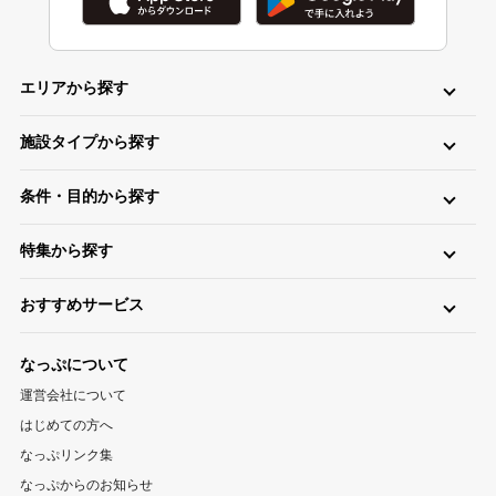
エリアから探す
北海道・東北
施設タイプから探す
北海道キャンプ場
青森キャンプ場
岩手キャンプ場
ロッジ・ログハウス・コテージ
バンガロー
キャビン（ケビン）
宮城キャンプ場
秋田キャンプ場
山形キャンプ場
条件・目的から探す
区画サイト
フリーサイト
トレーラーハウス
ティピー
パオ
福島キャンプ場
日帰り・デイキャンプ
川（川遊び）
海（海水浴）
湖
高原
ツリーハウス・その他
グランピング
特集から探す
無料
手ぶら（レンタル）
釣り
バイク
キャンピングカー
関東
温泉・お風呂が楽しめるキャンプ場
お風呂（立ち寄り温泉）
星空（天体観測）
アスレチック
東京キャンプ場
神奈川キャンプ場
埼玉キャンプ場
おすすめサービス
ペットと一緒に遊べるキャンプ場特集
新着キャンプ場
自転車
直火
ペット
千葉キャンプ場
キャンプ情報サイト CAMP HACK
茨城キャンプ場
栃木キャンプ場
1区画100平米以上のキャンプ場特集
海が近いキャンプ場特集
なっぷについて
群馬キャンプ場
登山情報サイト YAMA HACK
釣り情報サイト TSURIHACK
スマートチェックインが利用できるキャンプ特集
運営会社について
自転車情報サイト CYCLEHACK
雨でも安心！キャンプ場特集
夏休みキャンプ場特集
北陸・甲信越
はじめての方へ
バーベキュー情報サイト BBQ HACK
標高が高いキャンプ場特集
川遊びが楽しめるキャンプ場特集
山梨キャンプ場
長野キャンプ場
新潟キャンプ場
なっぷリンク集
中古アウトドア用品販売サイト UZD
なっぷからのお知らせ
富山キャンプ場
石川キャンプ場
福井キャンプ場