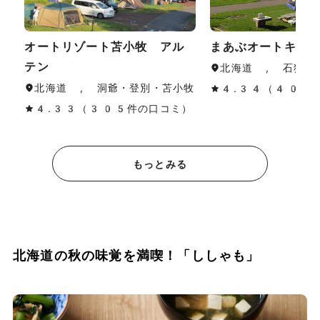
オートリゾート苫小牧 アル
まあぶオートキャ
テン
北海道 , 石狩・
北海道 , 洞爺・登別・苫小牧
4.34（40件
4.33（305件の口コミ）
もっとみる
北海道の秋の味覚を満喫！「ししゃも」