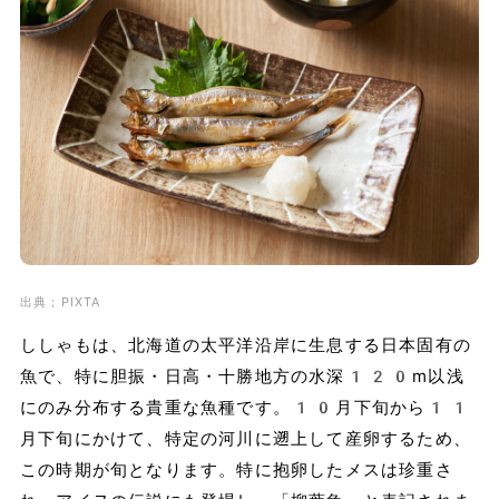
出典；PIXTA
ししゃもは、北海道の太平洋沿岸に生息する日本固有の
魚で、特に胆振・日高・十勝地方の水深120m以浅
にのみ分布する貴重な魚種です。10月下旬から11
月下旬にかけて、特定の河川に遡上して産卵するため、
この時期が旬となります。特に抱卵したメスは珍重さ