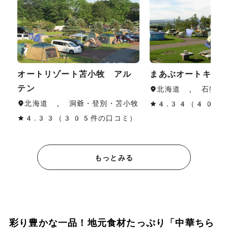
オートリゾート苫小牧 アル
まあぶオートキャ
テン
北海道 , 石狩・
北海道 , 洞爺・登別・苫小牧
4.34（40件
4.33（305件の口コミ）
もっとみる
彩り豊かな一品！地元食材たっぷり「中華ちら