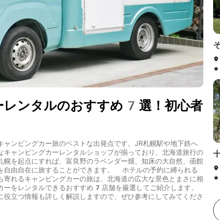
ーレンタルのおすすめ7選！初心者
キャンピングカー旅のベストな出発点です。JR札幌駅や地下鉄へ
なキャンピングカーレンタルショップが揃っており、北海道旅行の
札幌を起点にすれば、富良野のラベンダー畑、知床の大自然、函館
を自由自在に旅することができます。 ホテルの予約に縛られる
ち寄れるキャンピングカーの旅は、北海道の広大な景色とまさに相
カーをレンタルできるおすすめ7店舗を厳選してご紹介します。
に役立つ情報も詳しく解説しますので、ぜひ参考にしてみてくださ