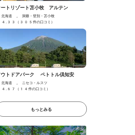
オートリゾート苫小牧 アルテン
北海道 , 洞爺・登別・苫小牧
4.33（305件の口コミ）
アウトドアパーク ペトトル倶知安
北海道 , ニセコ・ルスツ
4.67（14件の口コミ）
マオイオートランド
歳
北海道 , 石狩・空知・千歳
ミ）
4.12（59件の口コミ）
もっとみる