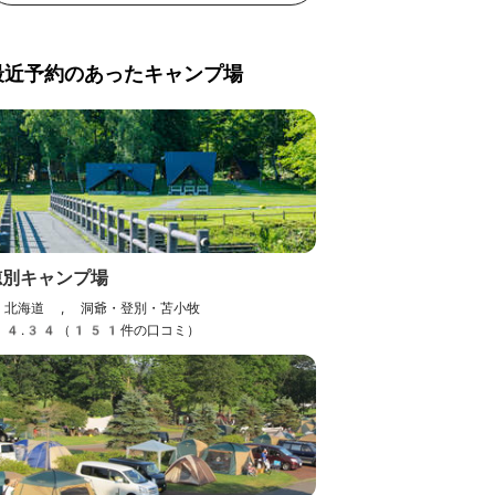
最近予約のあったキャンプ場
穂別キャンプ場
北海道 , 洞爺・登別・苫小牧
4.34（151件の口コミ）