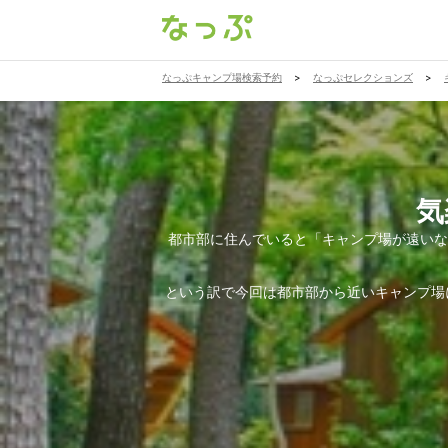
なっぷキャンプ場検索予約
>
なっぷセレクションズ
>
気
都市部に住んでいると「キャンプ場が遠いな
という訳で今回は都市部から近いキャンプ場