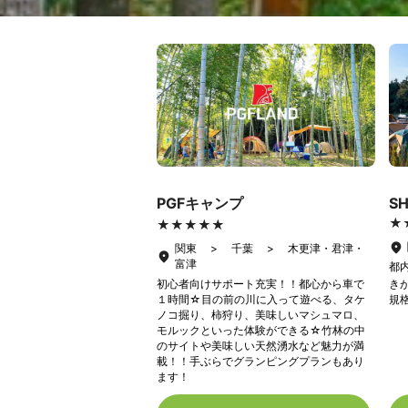
PGFキャンプ
S
★
★
★★★★★
★★★★★
関東 > 千葉 > 木更津・君津・
富津
都
初心者向けサポート充実！！都心から車で
き
１時間☆目の前の川に入って遊べる、タケ
規
ノコ掘り、柿狩り、美味しいマシュマロ、
モルックといった体験ができる☆竹林の中
のサイトや美味しい天然湧水など魅力が満
載！！手ぶらでグランピングプランもあり
ます！