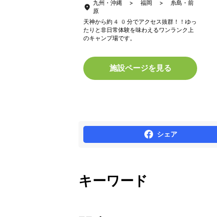
九州・沖縄 > 福岡 > 糸島・前
原
天神から約40分でアクセス抜群！！ゆっ
たりと非日常体験を味わえるワンランク上
のキャンプ場です。
施設ページを見る
シェア
キーワード