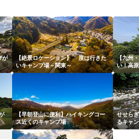
びが
【絶景ロケーション】1度は行きた
【九州・
いキャンプ場～関東～
い！高原
が
【早朝登山に便利】ハイキングコー
せせらぎ
ス近くのキャンプ場
るキャン