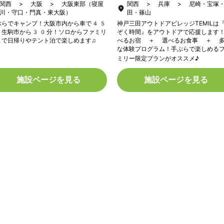
関西 > 大阪 > 大阪東部（寝屋
関西 > 兵庫 > 尼崎・宝塚
川・守口・門真・東大阪）
田・篠山
ぶらでキャンプ！大阪市内から車で45
神戸三田アウトドアビレッジTEMILは
・生駒市から30分！ソロからファミリ
ぞく時間』をアウトドアで応援します
まで日帰りやテント泊で楽しめます♫
べるお宿 ＋ 選べるお食事 ＋ 
な体験プログラム！手ぶらで楽しめる
ミリー限定プランがオススメ♪
施設ページを見る
施設ページを見る