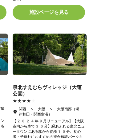
施設ページを見る
泉北すえむらヴィレッジ（大蓮
公園）
★★★★★
★★★★★
寝屋
関西 > 大阪 > 大阪南部（堺・
岸和田・関西空港）
ャン
【2024年9月リニューアル】【大阪
「も
市内から車で30分】緑あふれる泉北ニュ
ータウンにある駅から徒歩10分。初心
者・子連れにおすすめの複合施設パークキ