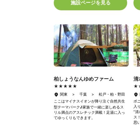
施設ページを見る
柏しょうなんゆめファーム
清
★★★★★
★★★★★
★
★
関東 > 千葉 > 松戸・柏・野田
ここはマイナスイオンが降り注ぐ自然共生
ポ
入
型テーマパーク♪家族で一緒に楽しめるス
”
リル満点のアスレチック満載！足湯に入っ
ス
てゆっくりもできます。
思