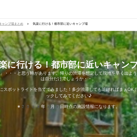
キャンプ場まとめ
>
気楽に行ける！都市部に近いキャンプ場
楽に行ける！都市部に近いキャン
」・・・と思う時があります。帰りの渋滞を想定して現地を早く出よう
は自分だけでしょうか・・。
にスポットライトを当ててみました！多少渋滞しても近ければまぁOK
ックしてみてください♪
※2024年3月7日時点の施設情報になります。