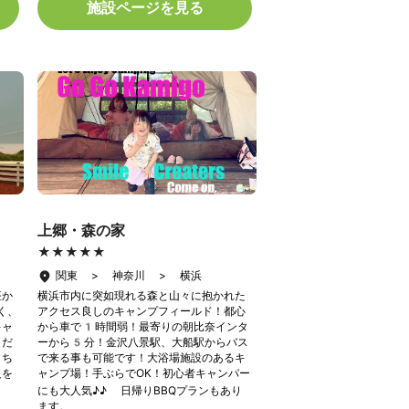
施設ページを見る
上郷・森の家
★★★★★
★★★★★
関東 > 神奈川 > 横浜
座か
横浜市内に突如現れる森と山々に抱かれた
く、
アクセス良しのキャンプフィールド！都心
キャ
から車で1時間弱！最寄りの朝比奈インタ
くだ
ーから5分！金沢八景駅、大船駅からバス
きち
で来る事も可能です！大浴場施設のあるキ
火を
ャンプ場！手ぶらでOK！初心者キャンパー
にも大人気♪♪ 日帰りBBQプランもあり
ます。