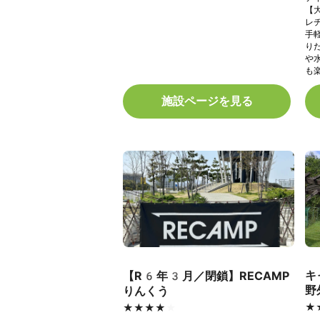
【
レ
手
り
や
も
施設ページを見る
キ
【R6年3月／閉鎖】RECAMP
野
りんくう
★
★
★★★★★
★★★★★