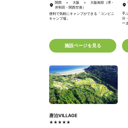
関西 > 大阪 > 大阪南部（堺・
岸和田・関西空港）
手
便利で気軽にキャンプができる「コンビニ
分
キャンプ場」
ー
施設ページを見る
唐泊VILLAGE
★★★★★
★★★★★