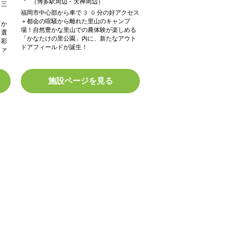
（博多駅周辺・天神周辺）
・三
福岡市中心部から車で30分の好アクセス
＋都会の喧騒から離れた里山のキャンプ
『か
場！⾃然豊かな⾥⼭での農体験が楽しめる
！選
「かなたけの⾥公園」内に、新たなアウト
多彩
ドアフィールドが誕生！
ファ
施設ページを見る