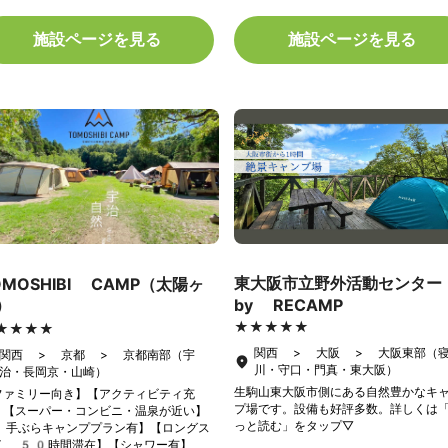
施設ページを見る
施設ページを見る
東大阪市立野外活動センター
OMOSHIBI CAMP（太陽ヶ
）
by RECAMP
★★★★★
★★★★★
★★★★
★★★★
関西 > 大阪 > 大阪東部（
関西 > 京都 > 京都南部（宇
川・守口・門真・東大阪）
治・長岡京・山崎）
生駒山東大阪市側にある自然豊かなキ
ファミリー向き】【アクティビティ充
プ場です。設備も好評多数。詳しくは
】【スーパー・コンビニ・温泉が近い】
っと読む」をタップ▽
 手ぶらキャンププラン有】【ロングス
イ 50時間滞在】【シャワー有】