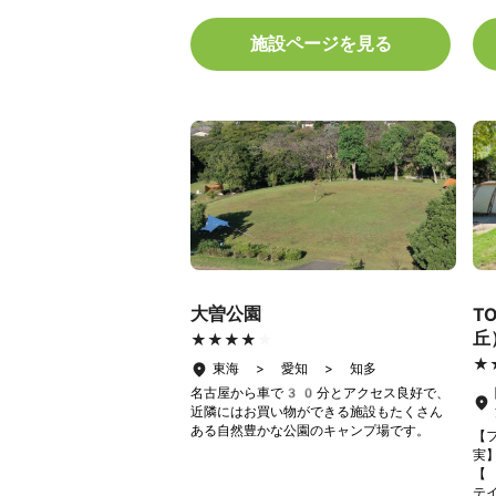
施設ページを見る
大曽公園
T
丘
★★★★★
★★★★★
★
★
東海 > 愛知 > 知多
名古屋から車で30分とアクセス良好で、
近隣にはお買い物ができる施設もたくさん
ある自然豊かな公園のキャンプ場です。
【
実
【
テ