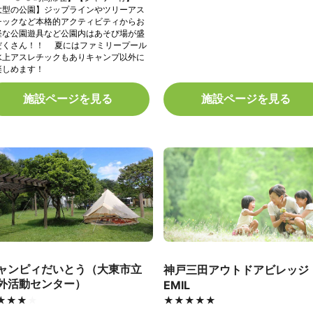
大型の公園】ジップラインやツリーアス
チックなど本格的アクティビティからお
軽な公園遊具など公園内はあそび場が盛
だくさん！！ 夏にはファミリープール
水上アスレチックもありキャンプ以外に
楽しめます！
施設ページを見る
施設ページを見る
ャンピィだいとう（大東市立
神戸三田アウトドアビレッジ
外活動センター）
EMIL
★★★★
★★★★
★★★★★
★★★★★