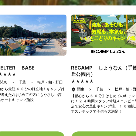
HELTER BASE
RECAMP しょうなん（手
丘公園内）
★★★★
★★★★
★★★★★
★★★★★
関東 > 千葉 > 松戸・柏・野田
内から最短40分の好立地！キャンプ好
関東 > 千葉 > 松戸・柏・
が考えた♪はじめての方にもやさしい高
【都心から60分】はじめてのキャン
格オートキャンプ施設
に！24時間スタッフ常駐＆コンビニ
店で安心の里山キャンプ場。10種以
アスレチックで子供も大満足！