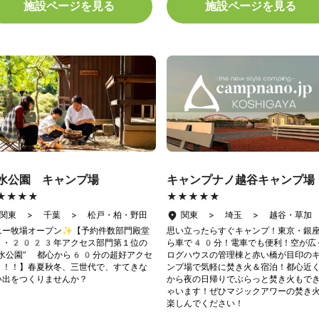
施設ページを見る
施設ページを見る
水公園 キャンプ場
キャンプナノ越谷キャンプ場
★★★★
★★★★
★★★★★
★★★★★
関東 > 千葉 > 松戸・柏・野田
関東 > 埼玉 > 越谷・草加
ニー牧場オープン✨【予約件数部門殿堂
思い立ったらすぐキャンプ！東京・銀
り・2023年アクセス部門第１位の
ら車で40分！電車でも便利！空が広
清水公園” 都心から60分の超好アクセ
ログハウスの管理棟と赤い橋が目印の
！！！】春夏秋冬、三世代で、すてきな
ンプ場で気軽に焚き火＆宿泊！都心近
い出をつくりませんか？
から夜の日帰りでぶらっと焚き火もで
ゃいます！ぜひマジックアワーの焚き
楽しんでください！