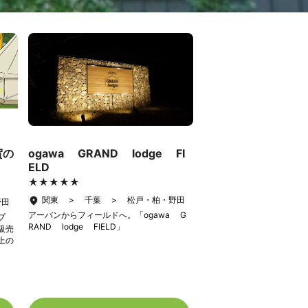
賀の
ogawa GRAND lodge FI
ELD
★★★★★
★★★★★
関東 > 千葉 > 松戸・柏・野田
野田
アーバンからフィールドへ。「ogawa G
プ
RAND lodge FIELD」
級売
上の