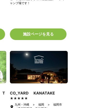
ャンプ場です！
施設ページを見る
 T
CO_YARD KANATAKE
★★★★★
★★★★★
九州・沖縄 > 福岡 > 福岡市